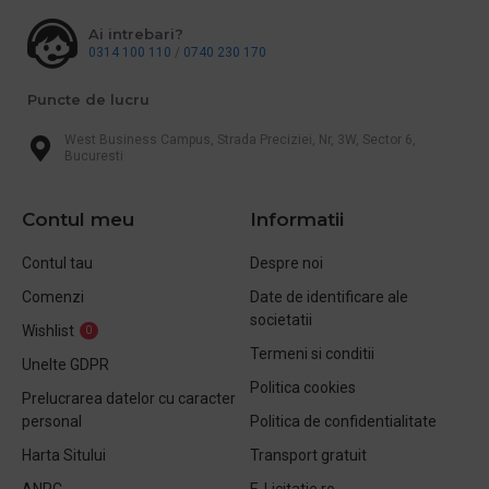
Ai intrebari?
0314 100 110
/
0740 230 170
Puncte de lucru
West Business Campus, Strada Preciziei, Nr, 3W, Sector 6,
Bucuresti
Contul meu
Informatii
Contul tau
Despre noi
Comenzi
Date de identificare ale
societatii
Wishlist
0
Termeni si conditii
Unelte GDPR
Politica cookies
Prelucrarea datelor cu caracter
personal
Politica de confidentialitate
Harta Sitului
Transport gratuit
ANPC
E-Licitatie.ro