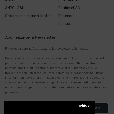
ANPC - SAL
Certificari ISO
Solutionarea online a litigiilor
Returnari
Contact
Aboneaza-te la Newsletter
Fi mereu la curent. Aboneaza-te la newsletter chiar astazi.
Dupa ce initiezi abonarea la newsletter-ul nostru iti vom trimite un email
pentru activarea abonarii. Cand esti abonat la newsletter-ul nostru o sa
primesti emailuri cu un caracter promotional sau informativ si cu o
frecventa medie, chiar redusa. Daca doresti sa te dezabonezi poti urma
linkul dintr-un newsletter primit, daca esti client inregistrat ai o sectiune
speciala in contul tau in acest scop, si de asemenea ne poti contacta
oricand pe email pentru orice intrebari sau cerinte cu privire la datele tale
personale.
Inchide
ABONARE