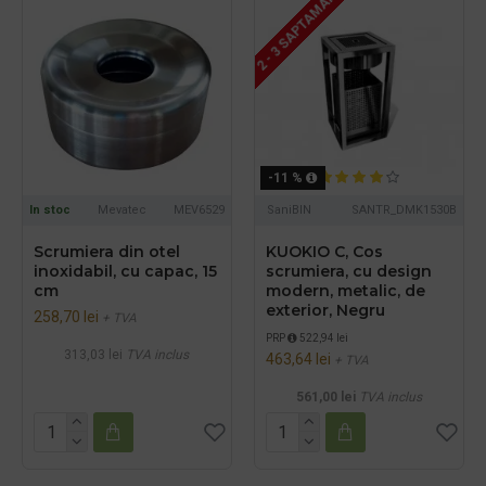
2 - 3 SAPTAMANI
-11 %
In stoc
Mevatec
MEV6529
SaniBIN
SANTR_DMK1530B
Scrumiera din otel
KUOKIO C, Cos
inoxidabil, cu capac, 15
scrumiera, cu design
cm​
modern, metalic, de
exterior, Negru
258,70 lei
+ TVA
PRP
522,94 lei
313,03 lei
TVA inclus
463,64 lei
+ TVA
561,00 lei
TVA inclus