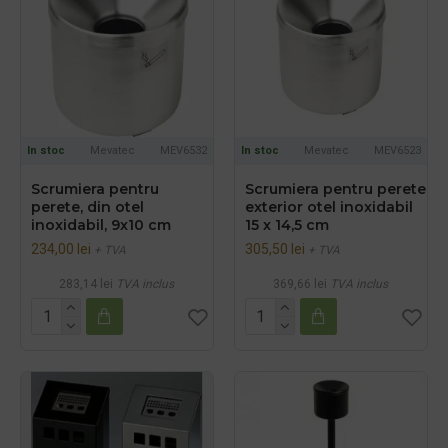
In stoc
Mevatec
MEV6532
In stoc
Mevatec
MEV6523
Scrumiera pentru
Scrumiera pentru perete
perete, din otel
exterior otel inoxidabil
inoxidabil, 9x10 cm
15 x 14,5 cm
234,00 lei
305,50 lei
+ TVA
+ TVA
283,14 lei
TVA inclus
369,66 lei
TVA inclus