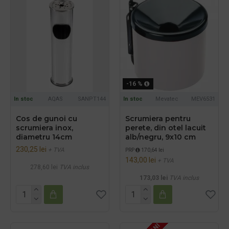
-16 %
In stoc
AQAS
SANPT144
In stoc
Mevatec
MEV6531
Cos de gunoi cu
Scrumiera pentru
scrumiera inox,
perete, din otel lacuit
diametru 14cm
alb/negru, 9x10 cm
230,25 lei
+ TVA
PRP
170,64 lei
143,00 lei
+ TVA
278,60 lei
TVA inclus
173,03 lei
TVA inclus