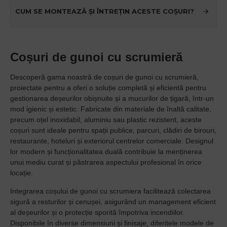
CUM SE MONTEAZĂ ȘI ÎNTREȚIN ACESTE COȘURI?
Coșuri de gunoi cu scrumieră
Descoperă gama noastră de coșuri de gunoi cu scrumieră,
proiectate pentru a oferi o soluție completă și eficientă pentru
gestionarea deșeurilor obișnuite și a mucurilor de țigară, într-un
mod igienic și estetic. Fabricate din materiale de înaltă calitate,
precum oțel inoxidabil, aluminiu sau plastic rezistent, aceste
coșuri sunt ideale pentru spații publice, parcuri, clădiri de birouri,
restaurante, hoteluri și exteriorul centrelor comerciale. Designul
lor modern și funcționalitatea duală contribuie la menținerea
unui mediu curat și păstrarea aspectului profesional în orice
locație.
Integrarea coșului de gunoi cu scrumiera facilitează colectarea
sigură a resturilor și cenușei, asigurând un management eficient
al deșeurilor și o protecție sporită împotriva incendiilor.
Disponibile în diverse dimensiuni și finisaje, diferitele modele de