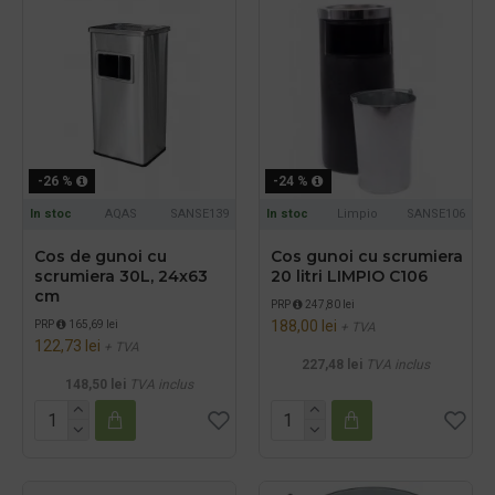
-26 %
-24 %
In stoc
AQAS
SANSE139
In stoc
Limpio
SANSE106
Cos de gunoi cu
Cos gunoi cu scrumiera
scrumiera 30L, 24x63
20 litri LIMPIO C106
cm
PRP
247,80 lei
188,00 lei
PRP
165,69 lei
+ TVA
122,73 lei
+ TVA
227,48 lei
TVA inclus
148,50 lei
TVA inclus