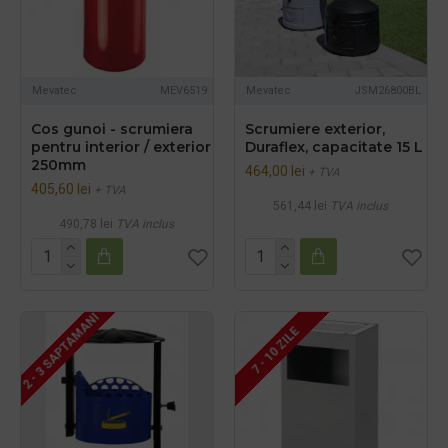
Mevatec
MEV6519
Mevatec
JSM26800BL
Cos gunoi - scrumiera
Scrumiere exterior,
pentru interior / exterior
Duraflex, capacitate 15 L
250mm
464,00 lei
+ TVA
405,60 lei
+ TVA
561,44 lei
TVA inclus
490,78 lei
TVA inclus
2 - 3 SAPTAMANI
7 - 10 ZILE