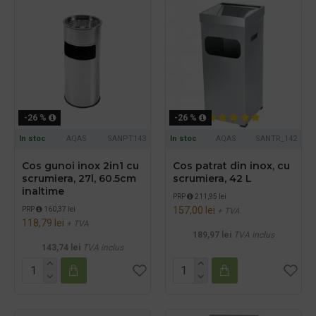
-26 %
-26 %
In stoc
AQAS
SANPT143
In stoc
AQAS
SANTR_142
Cos gunoi inox 2in1 cu
Cos patrat din inox, cu
scrumiera, 27l, 60.5cm
scrumiera, 42 L
inaltime
PRP
211,95 lei
157,00 lei
PRP
160,37 lei
+ TVA
118,79 lei
+ TVA
189,97 lei
TVA inclus
143,74 lei
TVA inclus