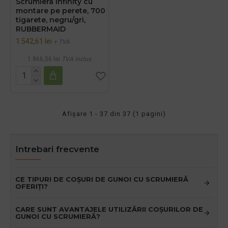
Scrumiera Infinity cu
montare pe perete, 700
tigarete, negru/gri,
RUBBERMAID
1.542,61 lei
+ TVA
1.866,56 lei
TVA inclus
Afişare 1 - 37 din 37 (1 pagini)
Intrebari frecvente
CE TIPURI DE COȘURI DE GUNOI CU SCRUMIERĂ
OFERIȚI?
CARE SUNT AVANTAJELE UTILIZĂRII COȘURILOR DE
GUNOI CU SCRUMIERĂ?