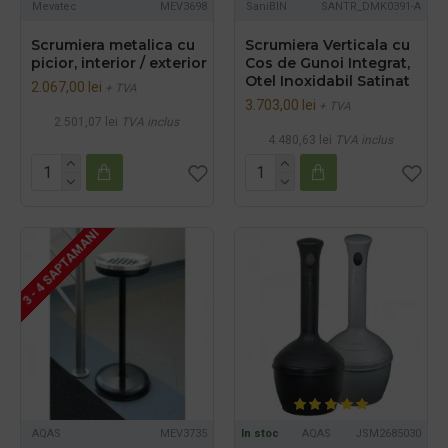
Mevatec
MEV3698
SaniBIN
SANTR_DMK0391-A
Scrumiera metalica cu
Scrumiera Verticala cu
picior, interior / exterior
Cos de Gunoi Integrat,
Otel Inoxidabil Satinat
2.067,00 lei
+ TVA
3.703,00 lei
+ TVA
2.501,07 lei
TVA inclus
4.480,63 lei
TVA inclus
3 - 4 SAPTAMANI
AQAS
MEV3735
In stoc
AQAS
JSM2685030