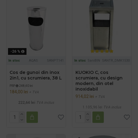
-26 %
In stoc
AQAS
SANPT141
In stoc
SaniBIN
SANTR_DMK1530
Cos de gunoi din inox
KUOKIO C, cos
2in1, cu scrumiera, 38 L
scrumiera, cu design
modern, din otel
PRP
248,40 lei
inoxidabil
184,00 lei
+ TVA
914,02 lei
+ TVA
222,64 lei
TVA inclus
1.105,96 lei
TVA inclus