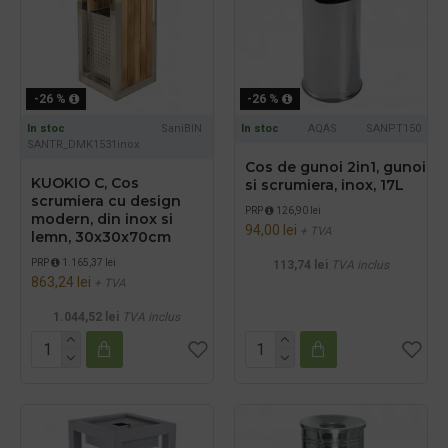
-26 %
-26 %
In stoc
SaniBIN
In stoc
AQAS
SANPT150
SANTR_DMK1531inox
Cos de gunoi 2in1, gunoi
KUOKIO C, Cos
si scrumiera, inox, 17L
scrumiera cu design
PRP
126,90 lei
modern, din inox si
94,00 lei
+ TVA
lemn, 30x30x70cm
PRP
1.165,37 lei
113,74 lei
TVA inclus
863,24 lei
+ TVA
1.044,52 lei
TVA inclus