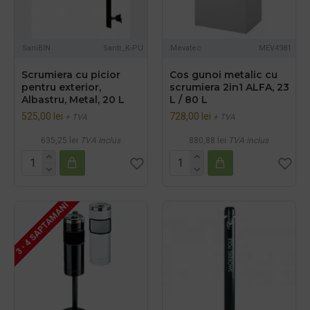
SaniBIN
Santr_K-PU
Mevatec
MEV4981
Scrumiera cu picior
Cos gunoi metalic cu
pentru exterior,
scrumiera 2in1 ALFA, 23
Albastru, Metal, 20 L
L / 80 L
525,00 lei
728,00 lei
+ TVA
+ TVA
635,25 lei
TVA inclus
880,88 lei
TVA inclus
3 - 4 SAPTAMANI