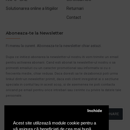
Solutionarea online a litigiilor
Returnari
Contact
Aboneaza-te la Newsletter
Fi mereu la curent. Aboneaza-te la newsletter chiar astazi.
Dupa ce initiezi abonarea la newsletter-ul nostru iti vom trimite un email
pentru activarea abonarii. Cand esti abonat la newsletter-ul nostru o sa
primesti emailuri cu un caracter promotional sau informativ si cu o
frecventa medie, chiar redusa. Daca doresti sa te dezabonezi poti urma
linkul dintr-un newsletter primit, daca esti client inregistrat ai o sectiune
speciala in contul tau in acest scop, si de asemenea ne poti contacta
oricand pe email pentru orice intrebari sau cerinte cu privire la datele tale
personale.
Inchide
ABONARE
Acest site utilizează module cookie pentru a
Am citit şi sunt de acord cu
Politica de Confidentialitate
vă asigura că beneficiați de cea mai bună