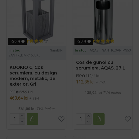
-26 %
-20 %
In stoc
SaniBIN
In stoc
AQAS
SANTR_SANIP353
SANTR_DMK1530K5
Cos de gunoi cu
KUOKIO C, Cos
scrumiera, AQAS, 27 L
scrumiera, cu design
PRP
140,44 lei
modern, metalic, de
112,35 lei
+ TVA
exterior, Gri
PRP
625,91 lei
135,94 lei
TVA inclus
463,64 lei
+ TVA
561,00 lei
TVA inclus