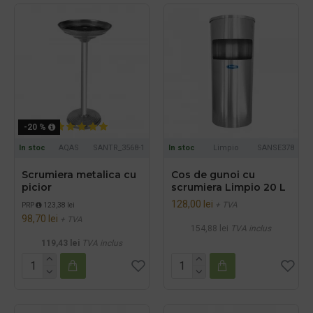
-20 %
In stoc
AQAS
SANTR_3568-1
In stoc
Limpio
SANSE378
Scrumiera metalica cu
Cos de gunoi cu
picior
scrumiera Limpio 20 L
128,00 lei
+ TVA
PRP
123,38 lei
98,70 lei
+ TVA
154,88 lei
TVA inclus
119,43 lei
TVA inclus