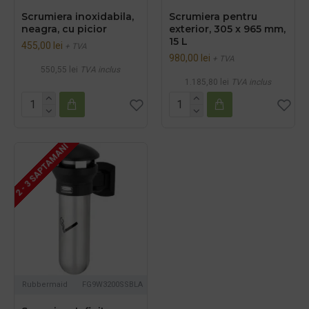
Scrumiera inoxidabila,
Scrumiera pentru
neagra, cu picior
exterior, 305 x 965 mm,
15 L
455,00 lei
+ TVA
980,00 lei
+ TVA
550,55 lei
TVA inclus
1.185,80 lei
TVA inclus
2 - 3 SAPTAMANI
Rubbermaid
FG9W3200SSBLA