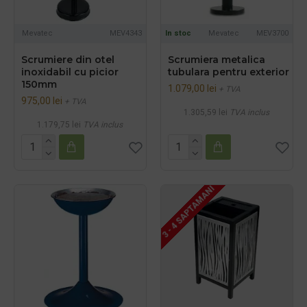
Mevatec
MEV4343
In stoc
Mevatec
MEV3700
Scrumiere din otel
Scrumiera metalica
inoxidabil cu picior
tubulara pentru exterior
150mm
1.079,00 lei
+ TVA
975,00 lei
+ TVA
1.305,59 lei
TVA inclus
1.179,75 lei
TVA inclus
3 - 4 SAPTAMANI