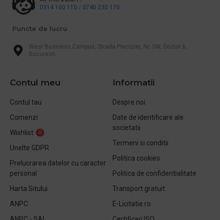
0314 100 110
/
0740 230 170
Puncte de lucru
West Business Campus, Strada Preciziei, Nr, 3W, Sector 6,
Bucuresti
Contul meu
Informatii
Contul tau
Despre noi
Comenzi
Date de identificare ale
societatii
Wishlist
0
Termeni si conditii
Unelte GDPR
Politica cookies
Prelucrarea datelor cu caracter
personal
Politica de confidentialitate
Harta Sitului
Transport gratuit
ANPC
E-Licitatie.ro
ANPC - SAL
Certificari ISO