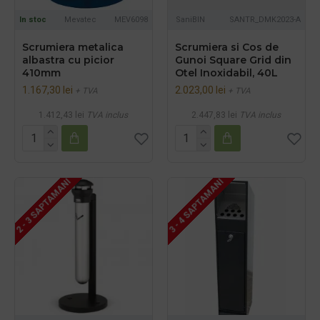
In stoc
Mevatec
MEV6098
SaniBIN
SANTR_DMK2023-A
Scrumiera metalica
Scrumiera si Cos de
albastra cu picior
Gunoi Square Grid din
410mm
Otel Inoxidabil, 40L
1.167,30 lei
2.023,00 lei
+ TVA
+ TVA
1.412,43 lei
TVA inclus
2.447,83 lei
TVA inclus
2 - 3 SAPTAMANI
3 - 4 SAPTAMANI