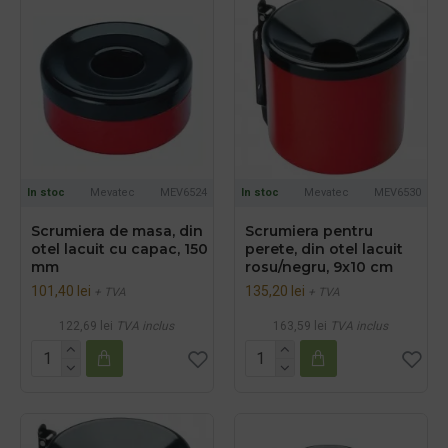
In stoc
Mevatec
MEV6524
In stoc
Mevatec
MEV6530
Scrumiera de masa, din
Scrumiera pentru
otel lacuit cu capac, 150
perete, din otel lacuit
mm
rosu/negru, 9x10 cm
101,40 lei
135,20 lei
+ TVA
+ TVA
122,69 lei
TVA inclus
163,59 lei
TVA inclus