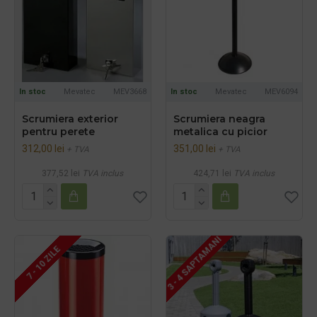
In stoc
Mevatec
MEV3668
In stoc
Mevatec
MEV6094
Scrumiera exterior
Scrumiera neagra
pentru perete
metalica cu picior
312,00 lei
351,00 lei
+ TVA
+ TVA
377,52 lei
TVA inclus
424,71 lei
TVA inclus
3 - 4 SAPTAMANI
7 - 10 ZILE