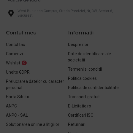
West Business Campus, Strada Preciziei, Nr, 3W, Sector 6,
Bucuresti
Contul meu
Informatii
Contul tau
Despre noi
Comenzi
Date de identificare ale
societatii
Wishlist
0
Termeni si conditii
Unelte GDPR
Politica cookies
Prelucrarea datelor cu caracter
personal
Politica de confidentialitate
Harta Sitului
Transport gratuit
ANPC
E-Licitatie.ro
ANPC - SAL
Certificari ISO
Solutionarea online a litigiilor
Returnari