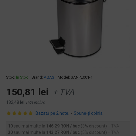
Stoc:
În Stoc
Brand:
AQAS
Model:
SANPL001-1
150,81 lei
+ TVA
182,48 lei
TVA inclus
Bazată pe 2 note.
-
Spune-ţi opinia
10
sau mai multe la
146,29 RON / buc
(3% discount)
+ TVA
30
sau mai multe la
143,27 RON / buc
(5% discount)
+ TVA