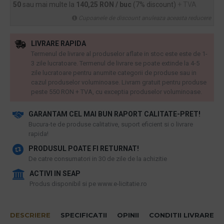
50
sau mai multe la
140,25 RON / buc
(7% discount)
+ TVA
Cupoanele de discount anuleaza aceasta reducere
LIVRARE RAPIDA
Termenul de livrare al produselor aflate in stoc este este de 1-
3 zile lucratoare. Termenul de livrare se poate extinde la 4-5
zile lucratoare pentru anumite categorii de produse sau in
cazul produselor voluminoase. Livram gratuit pentru produse
peste 550 RON + TVA, cu exceptia produselor voluminoase.
GARANTAM CEL MAI BUN RAPORT CALITATE-PRET!
​Bucura-te de produse calitative, suport eficient si o livrare
rapida!
PRODUSUL POATE FI RETURNAT!
De catre consumatori in 30 de zile de la achizitie
ACTIVI IN SEAP
Produs disponibil si pe www.e-licitatie.ro
DESCRIERE
SPECIFICATII
OPINII
CONDITII LIVRARE