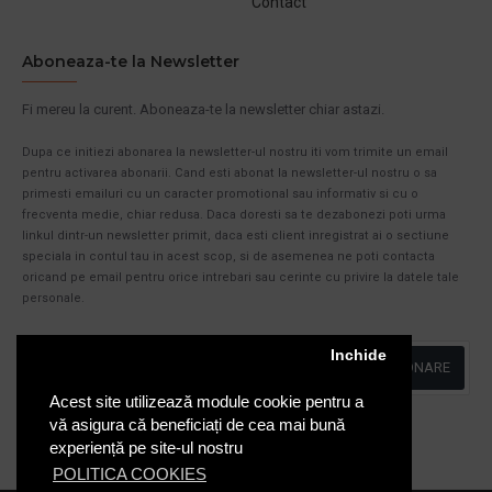
Contact
Aboneaza-te la Newsletter
Fi mereu la curent. Aboneaza-te la newsletter chiar astazi.
Dupa ce initiezi abonarea la newsletter-ul nostru iti vom trimite un email
pentru activarea abonarii. Cand esti abonat la newsletter-ul nostru o sa
primesti emailuri cu un caracter promotional sau informativ si cu o
frecventa medie, chiar redusa. Daca doresti sa te dezabonezi poti urma
linkul dintr-un newsletter primit, daca esti client inregistrat ai o sectiune
speciala in contul tau in acest scop, si de asemenea ne poti contacta
oricand pe email pentru orice intrebari sau cerinte cu privire la datele tale
personale.
Inchide
ABONARE
Acest site utilizează module cookie pentru a
Am citit şi sunt de acord cu
Politica de Confidentialitate
vă asigura că beneficiați de cea mai bună
experiență pe site-ul nostru
POLITICA COOKIES