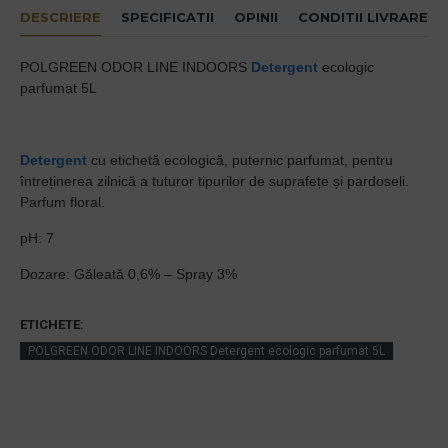
DESCRIERE
SPECIFICATII
OPINII
CONDITII LIVRARE
POLGREEN ODOR LINE INDOORS
Detergent
ecologic
parfumat 5L
Detergent
cu etichetă ecologică, puternic parfumat, pentru
întreținerea zilnică a tuturor tipurilor de suprafețe și pardoseli.
Parfum floral.
pH: 7
Dozare: Găleată 0,6% – Spray 3%
ETICHETE:
POLGREEN ODOR LINE INDOORS Detergent ecologic parfumat 5L