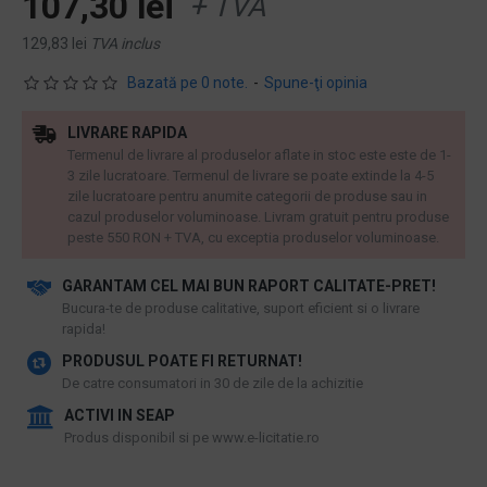
107,30 lei
+ TVA
129,83 lei
TVA inclus
Bazată pe 0 note.
-
Spune-ţi opinia
LIVRARE RAPIDA
Termenul de livrare al produselor aflate in stoc este este de 1-
3 zile lucratoare. Termenul de livrare se poate extinde la 4-5
zile lucratoare pentru anumite categorii de produse sau in
cazul produselor voluminoase. Livram gratuit pentru produse
peste 550 RON + TVA, cu exceptia produselor voluminoase.
GARANTAM CEL MAI BUN RAPORT CALITATE-PRET!
​Bucura-te de produse calitative, suport eficient si o livrare
rapida!
PRODUSUL POATE FI RETURNAT!
De catre consumatori in 30 de zile de la achizitie
ACTIVI IN SEAP
Produs disponibil si pe www.e-licitatie.ro