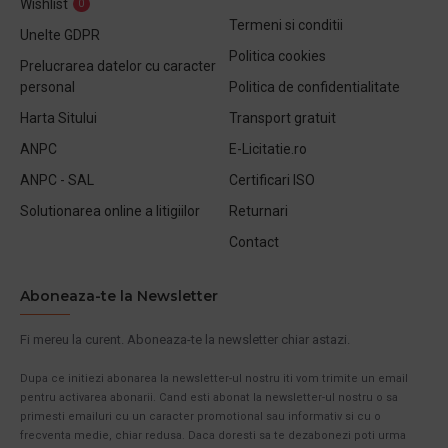
Wishlist
0
Termeni si conditii
Unelte GDPR
Politica cookies
Prelucrarea datelor cu caracter
personal
Politica de confidentialitate
Harta Sitului
Transport gratuit
ANPC
E-Licitatie.ro
ANPC - SAL
Certificari ISO
Solutionarea online a litigiilor
Returnari
Contact
Aboneaza-te la Newsletter
Fi mereu la curent. Aboneaza-te la newsletter chiar astazi.
Dupa ce initiezi abonarea la newsletter-ul nostru iti vom trimite un email
pentru activarea abonarii. Cand esti abonat la newsletter-ul nostru o sa
primesti emailuri cu un caracter promotional sau informativ si cu o
frecventa medie, chiar redusa. Daca doresti sa te dezabonezi poti urma