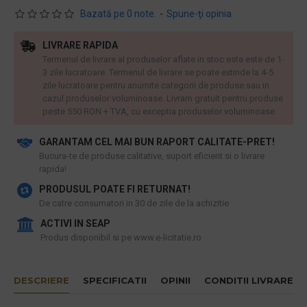
Bazată pe 0 note.
-
Spune-ţi opinia
LIVRARE RAPIDA
Termenul de livrare al produselor aflate in stoc este este de 1-
3 zile lucratoare. Termenul de livrare se poate extinde la 4-5
zile lucratoare pentru anumite categorii de produse sau in
cazul produselor voluminoase. Livram gratuit pentru produse
peste 550 RON + TVA, cu exceptia produselor voluminoase.
GARANTAM CEL MAI BUN RAPORT CALITATE-PRET!
​Bucura-te de produse calitative, suport eficient si o livrare
rapida!
PRODUSUL POATE FI RETURNAT!
De catre consumatori in 30 de zile de la achizitie
ACTIVI IN SEAP
Produs disponibil si pe www.e-licitatie.ro
DESCRIERE
SPECIFICATII
OPINII
CONDITII LIVRARE