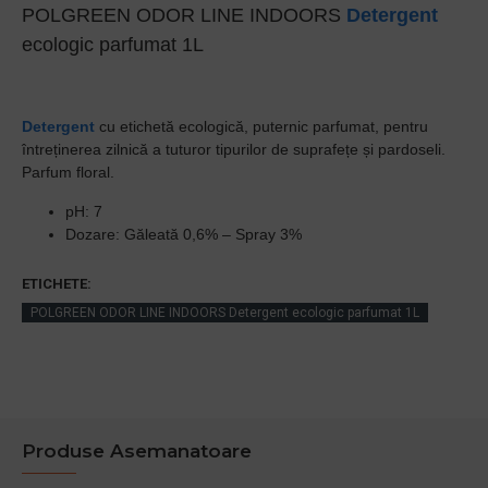
POLGREEN ODOR LINE INDOORS
Detergent
ecologic parfumat 1L
Detergent
cu etichetă ecologică, puternic parfumat, pentru
întreținerea zilnică a tuturor tipurilor de suprafețe și pardoseli.
Parfum floral.
pH: 7
Dozare: Găleată 0,6% – Spray 3%
ETICHETE:
POLGREEN ODOR LINE INDOORS Detergent ecologic parfumat 1L
Produse Asemanatoare