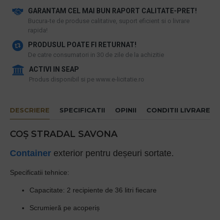
GARANTAM CEL MAI BUN RAPORT CALITATE-PRET!
​Bucura-te de produse calitative, suport eficient si o livrare
rapida!
PRODUSUL POATE FI RETURNAT!
De catre consumatori in 30 de zile de la achizitie
ACTIVI IN SEAP
Produs disponibil si pe www.e-licitatie.ro
DESCRIERE
SPECIFICATII
OPINII
CONDITII LIVRARE
COȘ STRADAL SAVONA
Container
exterior pentru deșeuri sortate.
Specificatii tehnice:
Capacitate: 2 recipiente de 36 litri fiecare
Scrumieră pe acoperiș