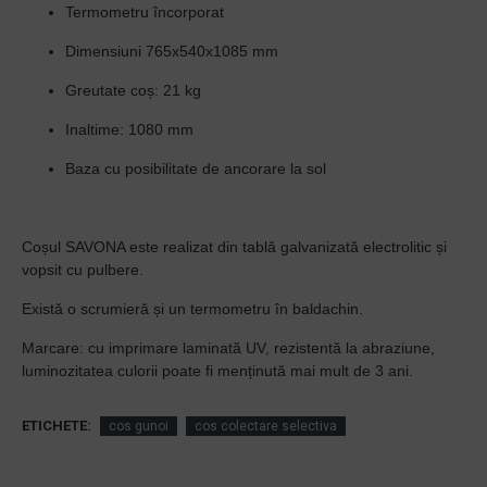
Termometru încorporat
Dimensiuni 765x540x1085 mm
Greutate coș: 21 kg
Inaltime: 1080 mm
Baza cu posibilitate de ancorare la sol
Coșul SAVONA este realizat din tablă galvanizată electrolitic și
vopsit cu pulbere.
Există o scrumieră și un termometru în baldachin.
Marcare: cu imprimare laminată UV, rezistentă la abraziune,
luminozitatea culorii poate fi menținută mai mult de 3 ani.
ETICHETE:
cos gunoi
cos colectare selectiva