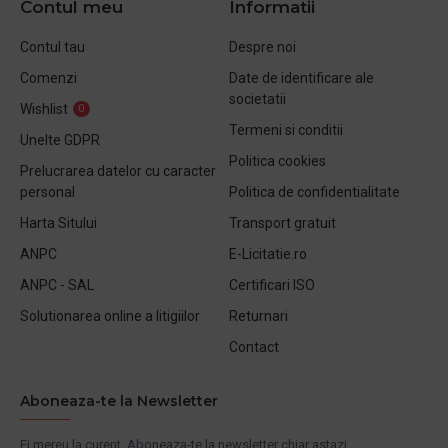
Contul meu
Informatii
Contul tau
Despre noi
Comenzi
Date de identificare ale
societatii
Wishlist
0
Termeni si conditii
Unelte GDPR
Politica cookies
Prelucrarea datelor cu caracter
personal
Politica de confidentialitate
Harta Sitului
Transport gratuit
ANPC
E-Licitatie.ro
ANPC - SAL
Certificari ISO
Solutionarea online a litigiilor
Returnari
Contact
Aboneaza-te la Newsletter
Fi mereu la curent. Aboneaza-te la newsletter chiar astazi.