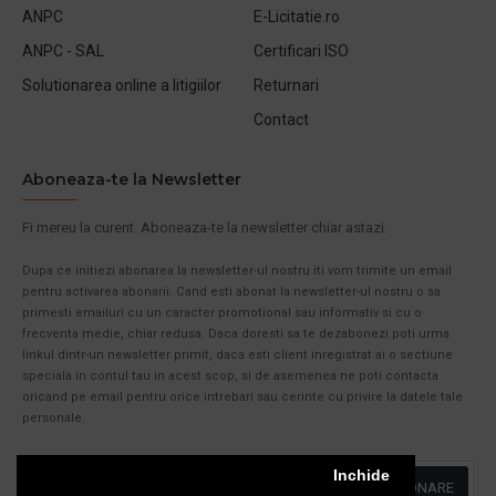
ANPC
E-Licitatie.ro
ANPC - SAL
Certificari ISO
Solutionarea online a litigiilor
Returnari
Contact
Aboneaza-te la Newsletter
Fi mereu la curent. Aboneaza-te la newsletter chiar astazi.
Dupa ce initiezi abonarea la newsletter-ul nostru iti vom trimite un email
pentru activarea abonarii. Cand esti abonat la newsletter-ul nostru o sa
primesti emailuri cu un caracter promotional sau informativ si cu o
frecventa medie, chiar redusa. Daca doresti sa te dezabonezi poti urma
linkul dintr-un newsletter primit, daca esti client inregistrat ai o sectiune
speciala in contul tau in acest scop, si de asemenea ne poti contacta
oricand pe email pentru orice intrebari sau cerinte cu privire la datele tale
personale.
Inchide
ABONARE