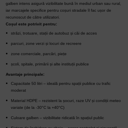
galben intens asigură vizibilitate bună în mediul urban sau rural, 
iar marcajele specifice pentru coșuri stradale îl fac ușor de 
recunoscut de către utilizatori.
Coșul este potrivit pentru:
străzi, trotuare, stații de autobuz și căi de acces
parcuri, zone verzi și locuri de recreere
zone comerciale, parcări, piețe
școli, spitale, primării și alte instituții publice
Avantaje principale:
Capacitate 50 litri – ideală pentru spații publice cu trafic
moderat
Material HDPE – rezistent la șocuri, raze UV și condiții meteo
variate (de la -30°C la +40°C)
Culoare galben – vizibilitate ridicată în spațiul public