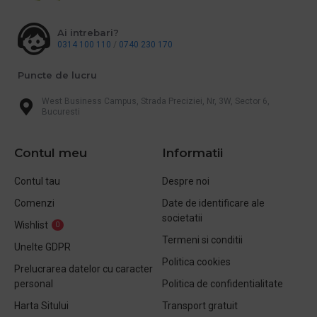
Ai intrebari?
0314 100 110
/
0740 230 170
Puncte de lucru
West Business Campus, Strada Preciziei, Nr, 3W, Sector 6,
Bucuresti
Contul meu
Informatii
Contul tau
Despre noi
Comenzi
Date de identificare ale
societatii
Wishlist
0
Termeni si conditii
Unelte GDPR
Politica cookies
Prelucrarea datelor cu caracter
personal
Politica de confidentialitate
Harta Sitului
Transport gratuit