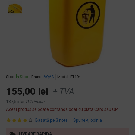
Stoc:
În Stoc
Brand:
AQAS
Model:
PT104
155,00 lei
+ TVA
187,55 lei
TVA inclus
Acest produs se poate comanda doar cu plata Card sau OP
Bazată pe 3 note.
-
Spune-ţi opinia
LIVRARE RAPIDA