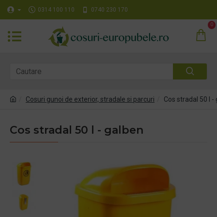
0314 100 110
0740 230 170
0
Cosuri gunoi de exterior, stradale si parcuri
Cos stradal 50 l -
Cos stradal 50 l - galben