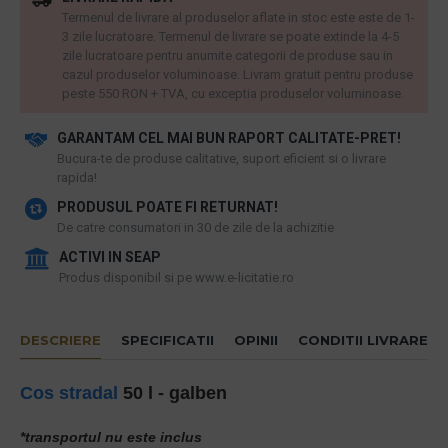
Termenul de livrare al produselor aflate in stoc este este de 1-
3 zile lucratoare. Termenul de livrare se poate extinde la 4-5
zile lucratoare pentru anumite categorii de produse sau in
cazul produselor voluminoase. Livram gratuit pentru produse
peste 550 RON + TVA, cu exceptia produselor voluminoase.
GARANTAM CEL MAI BUN RAPORT CALITATE-PRET!
​Bucura-te de produse calitative, suport eficient si o livrare
rapida!
PRODUSUL POATE FI RETURNAT!
De catre consumatori in 30 de zile de la achizitie
ACTIVI IN SEAP
Produs disponibil si pe www.e-licitatie.ro
DESCRIERE
SPECIFICATII
OPINII
CONDITII LIVRARE
Cos stradal
50 l - galben
*transportul nu este inclus