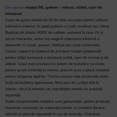
Cos gunoi
 stradal 50L galben – robust, vizibil, ușor de 
întreținut
Coșul de gunoi stradal de 50 litri este conceput pentru utilizare 
intensă în exterior, în spații publice cu trafic moderat sau ridicat. 
Realizat din plastic HDPE de calitate, rezistent la raze UV și 
șocuri mecanice, acest coș asigură colectarea eficientă a 
deșeurilor în orașe, parcuri, instituții sau zone comerciale.
Corpul, capacul și sistemul de prindere metalic (platbandă 
pentru stâlp) formează o structură solidă, ușor de montat și de 
utilizat. Coșul este prevăzut cu sistem de închidere cu cheie, 
pentru acces controlat la interior, precum și cu o placă metalică 
pentru stingerea țigărilor. Forma corpului este proiectată astfel 
încât să faciliteze igienizarea, fiind ușor de curățat atât la 
interior, cât și la exterior, iar suprafețele netede nu prezintă 
asperități.
Toate componentele metalice sunt galvanizate, pentru protecție 
împotriva coroziunii, iar materialul plastic nu întreține flacăra, 
oferind un plus de siguranță în caz de incendiu. Culoarea 