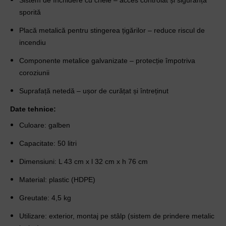
Sistem de închidere cu cheie – acces controlat și siguranță
sporită
Placă metalică pentru stingerea țigărilor – reduce riscul de
incendiu
Componente metalice galvanizate – protecție împotriva
coroziunii
Suprafață netedă – ușor de curățat și întreținut
Date tehnice:
Culoare: galben
Capacitate: 50 litri
Dimensiuni: L 43 cm x l 32 cm x h 76 cm
Material: plastic (HDPE)
Greutate: 4,5 kg
Utilizare: exterior, montaj pe stâlp (sistem de prindere metalic