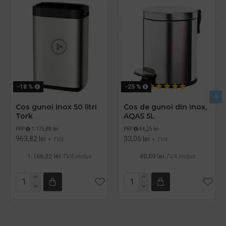
-18 %
-25 %
Cos gunoi inox 50 litri
Cos de gunoi din inox,
Tork
AQAS 5L
PRP
1.175,88 lei
PRP
44,25 lei
963,82 lei
33,06 lei
+ TVA
+ TVA
1.166,22 lei
TVA inclus
40,00 lei
TVA inclus