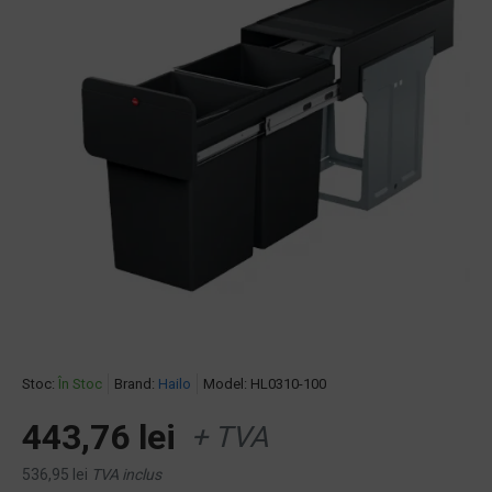
Stoc:
În Stoc
Brand:
Hailo
Model:
HL0310-100
443,76 lei
+ TVA
536,95 lei
TVA inclus