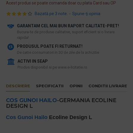
Acest produs se poate comanda doar cu plata Card sau OP
Bazată pe 3 note.
-
Spune-ţi opinia
GARANTAM CEL MAI BUN RAPORT CALITATE-PRET!
​Bucura-te de produse calitative, suport eficient si o livrare
rapida!
PRODUSUL POATE FI RETURNAT!
De catre consumatori in 30 de zile de la achizitie
ACTIVI IN SEAP
Produs disponibil si pe www.e-licitatie.ro
DESCRIERE
SPECIFICATII
OPINII
CONDITII LIVRARE
COS GUNOI
HAILO
-GERMANIA ECOLINE
DESIGN L
Cos Gunoi
Hailo
Ecoline Design L