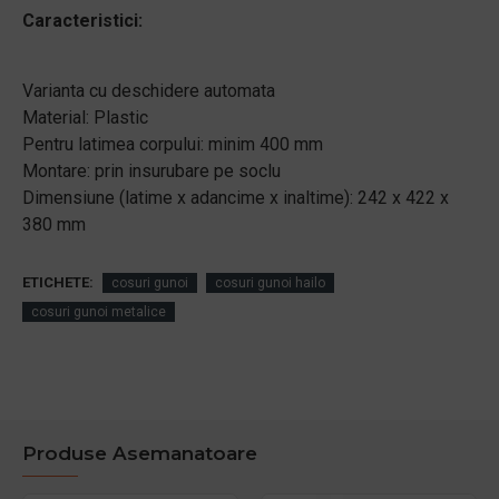
Caracteristici:
Varianta cu deschidere automata
Material: Plastic
Pentru latimea corpului: minim 400 mm
Montare: prin insurubare pe soclu
Dimensiune (latime x adancime x inaltime): 242 x 422 x
380 mm
ETICHETE:
cosuri gunoi
cosuri gunoi hailo
cosuri gunoi metalice
Produse Asemanatoare