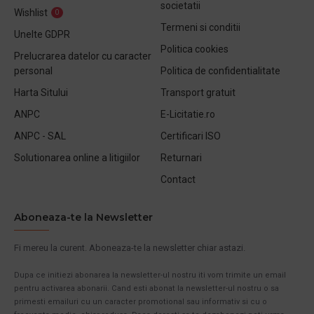
societatii
Wishlist
0
Termeni si conditii
Unelte GDPR
Politica cookies
Prelucrarea datelor cu caracter
personal
Politica de confidentialitate
Harta Sitului
Transport gratuit
ANPC
E-Licitatie.ro
ANPC - SAL
Certificari ISO
Solutionarea online a litigiilor
Returnari
Contact
Aboneaza-te la Newsletter
Fi mereu la curent. Aboneaza-te la newsletter chiar astazi.
Dupa ce initiezi abonarea la newsletter-ul nostru iti vom trimite un email
pentru activarea abonarii. Cand esti abonat la newsletter-ul nostru o sa
primesti emailuri cu un caracter promotional sau informativ si cu o