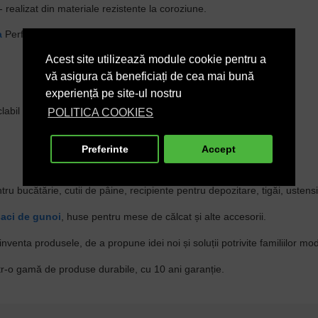
 realizat din materiale rezistente la coroziune.
a
PerfectFit inclus (cod V).
Acest site utilizează module cookie pentru a
vă asigura că beneficiați de cea mai bună
experiență pe site-ul nostru
labil după utilizare.
POLITICA COOKIES
Preferinte
Accept
tru bucătărie, cutii de pâine, recipiente pentru depozitare, tigăi, ustens
saci de gunoi
, huse pentru mese de călcat și alte accesorii.
nventa produsele, de a propune idei noi și soluții potrivite familiilor m
r-o gamă de produse durabile, cu 10 ani garanție.