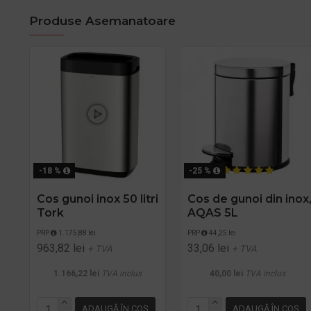
Produse Asemanatoare
-18 %
-25 %
Cos gunoi inox 50 litri
Cos de gunoi din inox
Tork
AQAS 5L
PRP
1.175,88 lei
PRP
44,25 lei
963,82 lei
33,06 lei
+ TVA
+ TVA
1.166,22 lei
TVA inclus
40,00 lei
TVA inclus
ADAUGĂ ÎN COŞ
ADAUGĂ ÎN COŞ