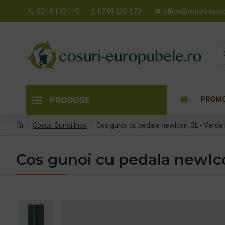
0314 100 110
0740 230 170
office@cosuri-euro
PRODUSE
PROMO
Cosuri Gunoi Inox
Cos gunoi cu pedala newIcon, 3L - Verde 
Cos gunoi cu pedala newIco