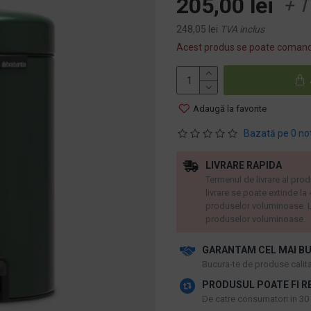
205,00 lei
+ T
248,05 lei
TVA inclus
Acest produs se poate comand
Adaugă la favorite
Bazată pe 0 no
LIVRARE RAPIDA
Termenul de livrare al prod
livrare se poate extinde la
produselor voluminoase. L
produselor voluminoase.
GARANTAM CEL MAI BU
​Bucura-te de produse calitat
PRODUSUL POATE FI R
De catre consumatori in 30 d