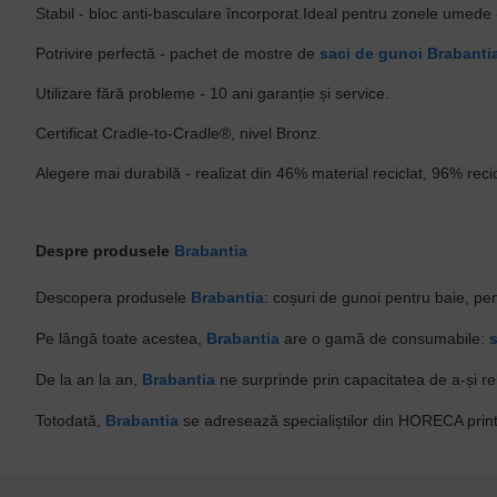
Stabil - bloc anti-basculare încorporat.Ideal pentru zonele umede -
Potrivire perfectă - pachet de mostre de
saci de gunoi
Brabanti
Utilizare fără probleme - 10 ani garanție și service.
Certificat Cradle-to-Cradle®, nivel Bronz.
Alegere mai durabilă - realizat din 46% material reciclat, 96% recic
Despre produsele
Brabantia
Descopera produsele
Brabantia
: coșuri de gunoi pentru baie, pen
Pe lângă toate acestea,
Brabantia
are o gamă de consumabile:
De la an la an,
Brabantia
ne surprinde prin capacitatea de a-și rei
Totodată,
Brabantia
se adresează specialiștilor din HORECA print