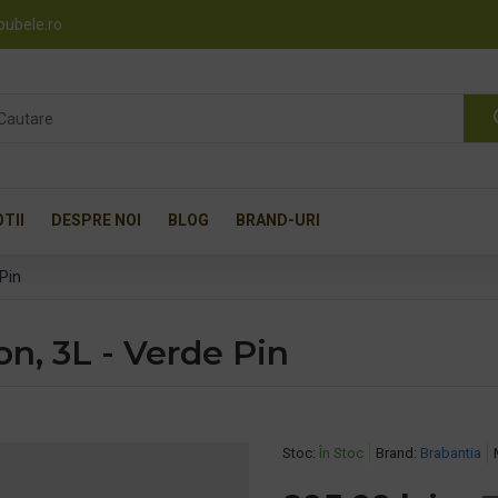
pubele.ro
TII
DESPRE NOI
BLOG
BRAND-URI
Pin
n, 3L - Verde Pin
Stoc:
În Stoc
Brand:
Brabantia