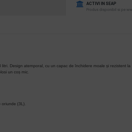
ACTIVI IN SEAP
Produs disponibil si pe www
itri. Design atemporal, cu un capac de închidere moale și rezistent la mi
losi un coș mic.
e oriunde (3L).