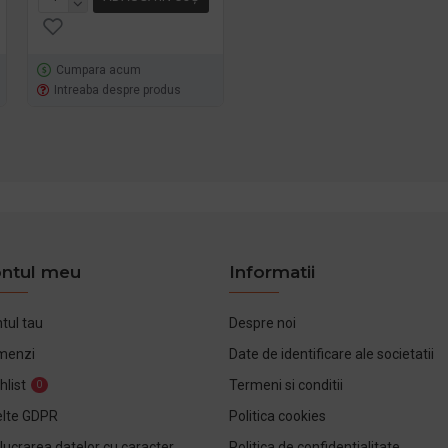
Cumpara acum
Intreaba despre produs
Intreaba despre produs
ntul meu
Informatii
tul tau
Despre noi
menzi
Date de identificare ale societatii
hlist
Termeni si conditii
0
lte GDPR
Politica cookies
lucrarea datelor cu caracter
Politica de confidentialitate