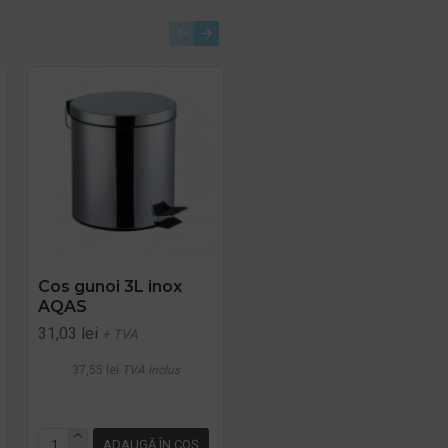
STOC EPUIZAT
,
Cos gunoi 3L inox
Cos gunoi 5L inox
AQAS
rosu Limpio
31,03 lei
53,59 lei
+ TVA
+ TVA
37,55 lei
TVA inclus
64,84 lei
TVA inclus
ADAUGĂ ÎN COŞ