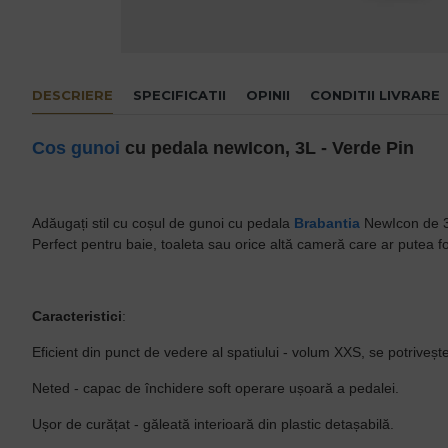
DESCRIERE
SPECIFICATII
OPINII
CONDITII LIVRARE
Cos gunoi
cu pedala newIcon, 3L - Verde Pin
Adăugați stil cu coșul de gunoi cu pedala
Brabantia
NewIcon de 3 l
Perfect pentru baie, toaleta sau orice altă cameră care ar putea fo
Caracteristici
:
Eficient din punct de vedere al spatiului - volum XXS, se potriveșt
Neted - capac de închidere soft operare ușoară a pedalei.
Ușor de curățat - găleată interioară din plastic detașabilă.