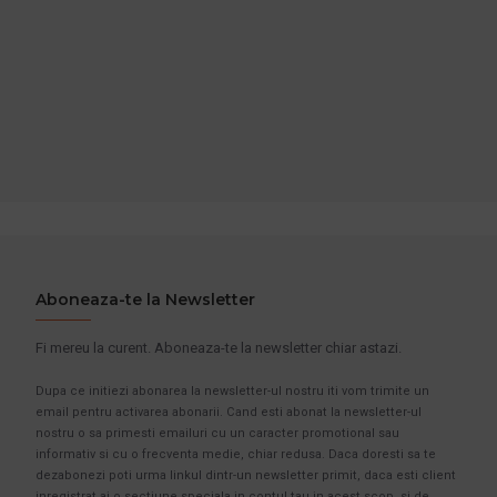
Cumpara acum
Cumpara acum
Intreaba despre produs
Intreaba despre produs
Aboneaza-te la Newsletter
Fi mereu la curent. Aboneaza-te la newsletter chiar astazi.
Dupa ce initiezi abonarea la newsletter-ul nostru iti vom trimite un
email pentru activarea abonarii. Cand esti abonat la newsletter-ul
nostru o sa primesti emailuri cu un caracter promotional sau
informativ si cu o frecventa medie, chiar redusa. Daca doresti sa te
dezabonezi poti urma linkul dintr-un newsletter primit, daca esti client
inregistrat ai o sectiune speciala in contul tau in acest scop, si de