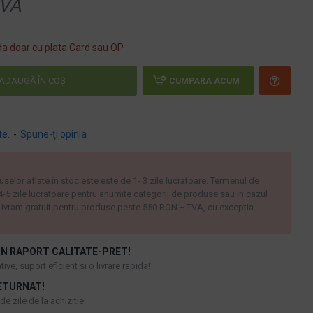
VA
a doar cu plata Card sau OP
ADAUGĂ ÎN COŞ
CUMPARA ACUM
te.
-
Spune-ţi opinia
uselor aflate in stoc este este de 1- 3 zile lucratoare. Termenul de
 4-5 zile lucratoare pentru anumite categorii de produse sau in cazul
ivram gratuit pentru produse peste 550 RON + TVA, cu exceptia
N RAPORT CALITATE-PRET!
ive, suport eficient si o livrare rapida!
ETURNAT!
e zile de la achizitie