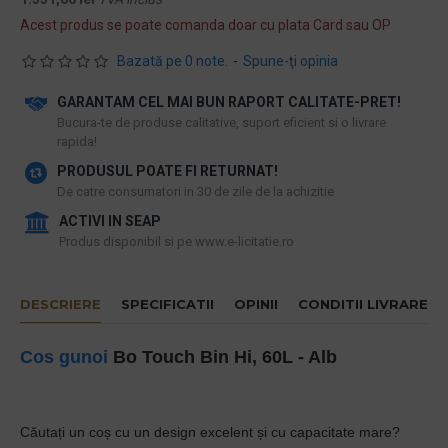
Acest produs se poate comanda doar cu plata Card sau OP
Bazată pe 0 note.
-
Spune-ţi opinia
GARANTAM CEL MAI BUN RAPORT CALITATE-PRET!
​Bucura-te de produse calitative, suport eficient si o livrare
rapida!
PRODUSUL POATE FI RETURNAT!
De catre consumatori in 30 de zile de la achizitie
ACTIVI IN SEAP
Produs disponibil si pe www.e-licitatie.ro
DESCRIERE
SPECIFICATII
OPINII
CONDITII LIVRARE
Cos gunoi
Bo Touch Bin Hi, 60L - Alb
Căutați un coș cu un design excelent și cu capacitate mare?