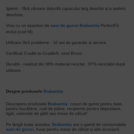
Igienic - fără vărsare datorită capacului larg deschis și a șederii
deschise.
Vine cu un eșantion de
saci de gunoi
Brabantia
PerfectFit
inclus (cod M).
Utilizare fără probleme - 10 ani de garanție și service.
Certificat Cradle-to-Cradle®, nivel Bronz.
Durabil - realizat din 38% material reciclat , 97% reciclabil după
utilizare.
Despre produsele
Brabantia
Descopera produsele
Brabantia
: coșuri de gunoi pentru baie,
pentru bucătărie, cutii de pâine, recipiente pentru depozitare,
tigăi, ustensile de gătit sau mese de călcat!
Pe lângă toate acestea,
Brabantia
are o gamă de consumabile:
saci de gunoi
, huse pentru mese de călcat și alte accesorii.