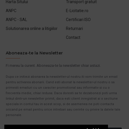
Harta Sitului
Transport gratuit
ANPC
E-Licitatie.ro
ANPC - SAL
Certificari ISO
Solutionarea online a litigiilor
Returnari
Contact
Aboneaza-te la Newsletter
Fi mereu la curent. Aboneaza-te la newsletter chiar astazi.
Dupa ce initiezi abonarea la newsletter-ul nostru iti vom trimite un email
pentru activarea abonarii. Cand esti abonat la newsletter-ul nostru o sa
primesti emailuri cu un caracter promotional sau informativ si cu o
frecventa medie, chiar redusa. Daca doresti sa te dezabonezi poti urma
linkul dintr-un newsletter primit, daca esti client inregistrat ai o sectiune
speciala in contul tau in acest scop, si de asemenea ne poti contacta
oricand pe email pentru orice intrebari sau cerinte cu privire la datele tale
personale.