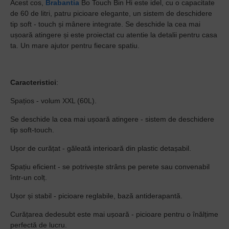
Acest cos,
Brabantia
Bo Touch Bin Hi este idel, cu o capacitate
de 60 de litri, patru picioare elegante, un sistem de deschidere
tip soft - touch și mânere integrate. Se deschide la cea mai
ușoară atingere și este proiectat cu atentie la detalii pentru casa
ta. Un mare ajutor pentru fiecare spatiu.
Caracteristici
:
Spațios - volum XXL (60L).
Se deschide la cea mai ușoară atingere - sistem de deschidere
tip soft-touch.
Ușor de curățat - găleată interioară din plastic detașabil.
Spațiu eficient - se potrivește strâns pe perete sau convenabil
într-un colț.
Ușor și stabil - picioare reglabile, bază antiderapantă.
Curățarea dedesubt este mai ușoară - picioare pentru o înălțime
perfectă de lucru.