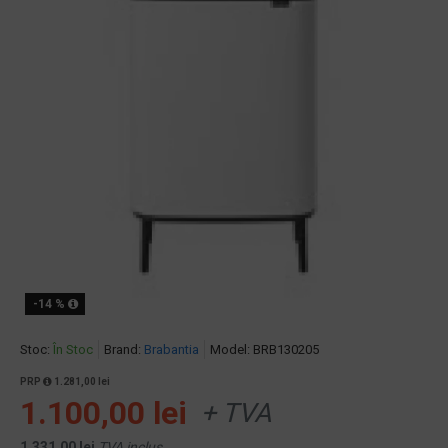
-14 %
Stoc:
În Stoc
Brand:
Brabantia
Model:
BRB130205
PRP
1.281,00 lei
1.100,00 lei
+ TVA
1.331,00 lei
TVA inclus