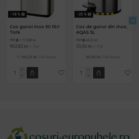
-18 %
-25 %
Cos gunoi inox 50 litri
Cos de gunoi din inox,
Tork
AQAS 5L
PRP
1.175,88 lei
PRP
44,25 lei
963,82 lei
33,06 lei
+ TVA
+ TVA
1.166,22 lei
TVA inclus
40,00 lei
TVA inclus