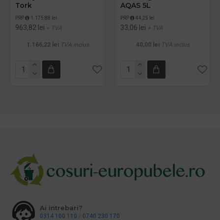
Tork
AQAS 5L
PRP
1.175,88 lei
PRP
44,25 lei
963,82 lei
33,06 lei
+ TVA
+ TVA
1.166,22 lei
TVA inclus
40,00 lei
TVA inclus
Ai intrebari?
0314 100 110
/
0740 230 170