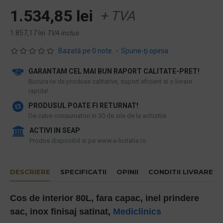
1.534,85 lei
+ TVA
1.857,17 lei
TVA inclus
Bazată pe 0 note.
-
Spune-ţi opinia
GARANTAM CEL MAI BUN RAPORT CALITATE-PRET!
​Bucura-te de produse calitative, suport eficient si o livrare
rapida!
PRODUSUL POATE FI RETURNAT!
De catre consumatori in 30 de zile de la achizitie
ACTIVI IN SEAP
Produs disponibil si pe www.e-licitatie.ro
DESCRIERE
SPECIFICATII
OPINII
CONDITII LIVRARE
Cos de interior 80L, fara capac, inel prindere
sac, inox finisaj satinat,
Mediclinics