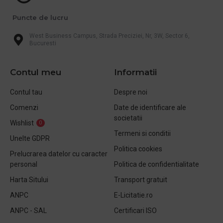
Puncte de lucru
West Business Campus, Strada Preciziei, Nr, 3W, Sector 6,
Bucuresti
Contul meu
Informatii
Contul tau
Despre noi
Comenzi
Date de identificare ale
societatii
Wishlist
0
Termeni si conditii
Unelte GDPR
Politica cookies
Prelucrarea datelor cu caracter
personal
Politica de confidentialitate
Harta Sitului
Transport gratuit
ANPC
E-Licitatie.ro
ANPC - SAL
Certificari ISO