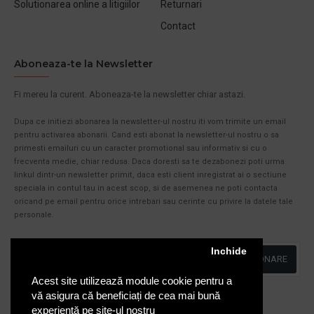
Solutionarea online a litigiilor
Returnari
Contact
Aboneaza-te la Newsletter
Fi mereu la curent. Aboneaza-te la newsletter chiar astazi.
Dupa ce initiezi abonarea la newsletter-ul nostru iti vom trimite un email
pentru activarea abonarii. Cand esti abonat la newsletter-ul nostru o sa
primesti emailuri cu un caracter promotional sau informativ si cu o
frecventa medie, chiar redusa. Daca doresti sa te dezabonezi poti urma
linkul dintr-un newsletter primit, daca esti client inregistrat ai o sectiune
speciala in contul tau in acest scop, si de asemenea ne poti contacta
oricand pe email pentru orice intrebari sau cerinte cu privire la datele tale
personale.
Inchide
ABONARE
Acest site utilizează module cookie pentru a
Am citit şi sunt de acord cu
Politica de Confidentialitate
vă asigura că beneficiați de cea mai bună
experiență pe site-ul nostru