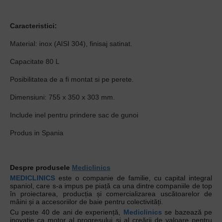
Caracteristici:
Material: inox (AISI 304), finisaj satinat.
Capacitate 80 L
Posibilitatea de a fi montat si pe perete.
Dimensiuni: 755 x 350 x 303 mm.
Include inel pentru prindere sac de gunoi
Produs in Spania
Despre produsele
Mediclinics
MEDICLINICS
este o companie de familie, cu capital integral
spaniol, care s-a impus pe piață ca una dintre companiile de top
în proiectarea, producția și comercializarea uscătoarelor de
mâini și a accesoriilor de baie pentru colectivități.
Cu peste 40 de ani de experiență,
Mediclinics
se bazează pe
inovație ca motor al progresului și al creării de valoare pentru