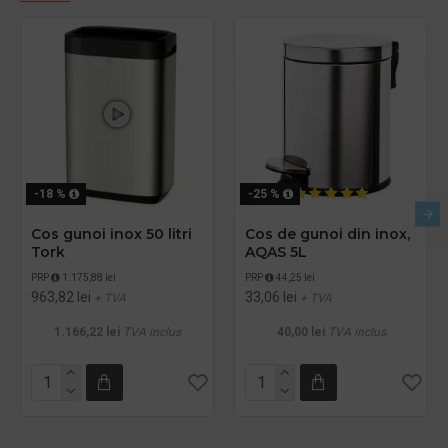
-18 %
-25 %
Cos gunoi inox 50 litri
Cos de gunoi din inox,
Tork
AQAS 5L
PRP
1.175,88 lei
PRP
44,25 lei
963,82 lei
33,06 lei
+ TVA
+ TVA
1.166,22 lei
TVA inclus
40,00 lei
TVA inclus