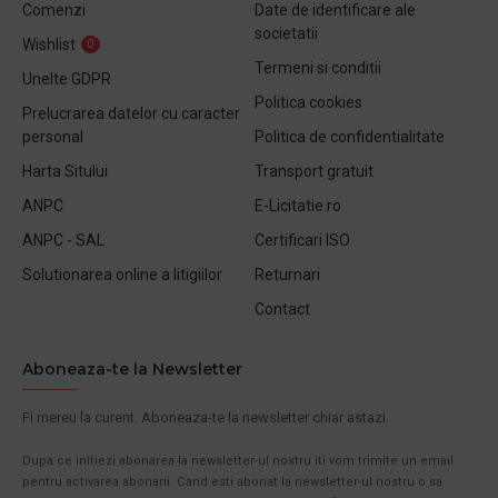
Comenzi
Date de identificare ale
societatii
Wishlist
0
Termeni si conditii
Unelte GDPR
Politica cookies
Prelucrarea datelor cu caracter
personal
Politica de confidentialitate
Harta Sitului
Transport gratuit
ANPC
E-Licitatie.ro
ANPC - SAL
Certificari ISO
Solutionarea online a litigiilor
Returnari
Contact
Aboneaza-te la Newsletter
Fi mereu la curent. Aboneaza-te la newsletter chiar astazi.
Dupa ce initiezi abonarea la newsletter-ul nostru iti vom trimite un email
pentru activarea abonarii. Cand esti abonat la newsletter-ul nostru o sa