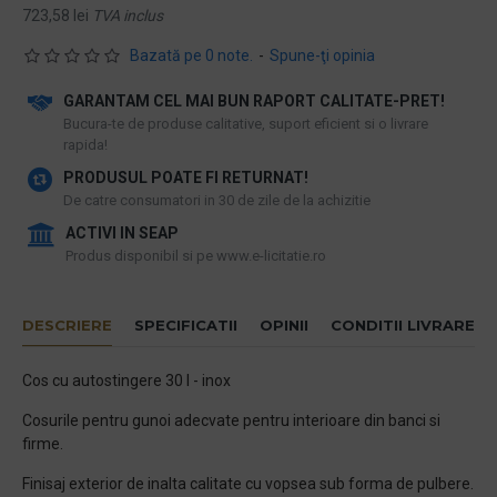
723,58 lei
TVA inclus
Bazată pe 0 note.
-
Spune-ţi opinia
GARANTAM CEL MAI BUN RAPORT CALITATE-PRET!
​Bucura-te de produse calitative, suport eficient si o livrare
rapida!
PRODUSUL POATE FI RETURNAT!
De catre consumatori in 30 de zile de la achizitie
ACTIVI IN SEAP
Produs disponibil si pe www.e-licitatie.ro
DESCRIERE
SPECIFICATII
OPINII
CONDITII LIVRARE
Cos cu autostingere 30 l - inox
Cosurile pentru gunoi adecvate pentru interioare din banci si
firme.
Finisaj exterior de inalta calitate cu vopsea sub forma de pulbere.