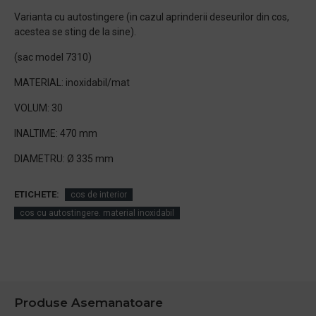
Varianta cu autostingere (in cazul aprinderii deseurilor din cos,
acestea se sting de la sine).
(sac model 7310)
MATERIAL: inoxidabil/mat
VOLUM: 30
INALTIME: 470 mm
DIAMETRU: Ø 335 mm
ETICHETE:
cos de interior
cos cu autostingere. material inoxidabil
Produse Asemanatoare