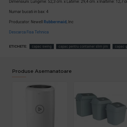
Dimensiuni: Lungime: 52,3 cm. x Latime: 29,4 cm. x Inaltime: 12,7 
Numar bucati in bax: 4
Producator: Newell
Rubbermaid
, Inc
Descarca Fisa Tehnica
ETICHETE:
capac swing
capac pentru container slim jim
capac g
Produse Asemanatoare