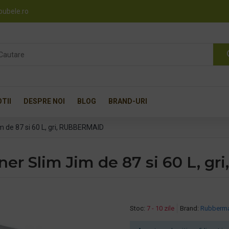
pubele.ro
TII
DESPRE NOI
BLOG
BRAND-URI
m de 87 si 60 L, gri, RUBBERMAID
ner Slim Jim de 87 si 60 L, 
Stoc:
7 - 10 zile
Brand:
Rubberm