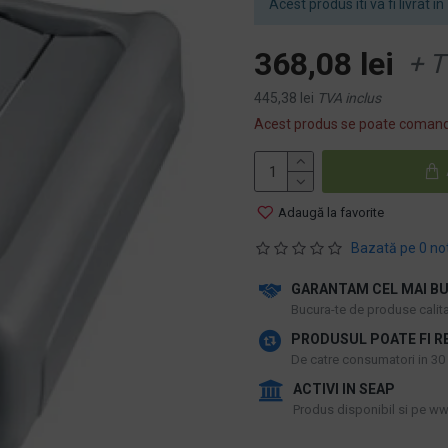
Acest produs iti va fi livrat in 
368,08 lei
+ T
445,38 lei
TVA inclus
Acest produs se poate comand
Adaugă la favorite
Bazată pe 0 no
GARANTAM CEL MAI BU
​Bucura-te de produse calitat
PRODUSUL POATE FI R
De catre consumatori in 30 d
ACTIVI IN SEAP
Produs disponibil si pe www