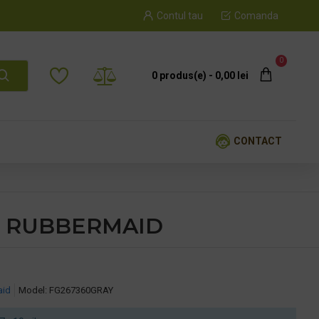
Contul tau
Comanda
0
0 produs(e) - 0,00 lei
CONTACT
gri, RUBBERMAID
aid
Model:
FG267360GRAY