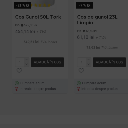
-21 %
-7 %
Cos Gunoi 50L Tork
Cos de gunoi 23L
Limpio
PRP
575,00 lei
454,14 lei
PRP
65,80 lei
+ TVA
61,10 lei
+ TVA
549,51 lei
TVA inclus
73,93 lei
TVA inclus
ADAUGĂ ÎN COŞ
ADAUGĂ ÎN COŞ
Cumpara acum
Cumpara acum
Intreaba despre produs
Intreaba despre produs