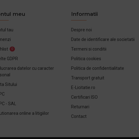
ntul meu
Informatii
tul tau
Despre noi
menzi
Date de identificare ale societatii
hlist
Termeni si conditii
0
lte GDPR
Politica cookies
lucrarea datelor cu caracter
Politica de confidentialitate
sonal
Transport gratuit
ta Sitului
E-Licitatie.ro
PC
Certificari ISO
PC - SAL
Returnari
utionarea online a litigiilor
Contact