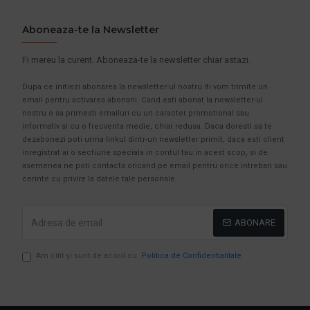
Aboneaza-te la Newsletter
Fi mereu la curent. Aboneaza-te la newsletter chiar astazi.
Dupa ce initiezi abonarea la newsletter-ul nostru iti vom trimite un
email pentru activarea abonarii. Cand esti abonat la newsletter-ul
nostru o sa primesti emailuri cu un caracter promotional sau
informativ si cu o frecventa medie, chiar redusa. Daca doresti sa te
dezabonezi poti urma linkul dintr-un newsletter primit, daca esti client
inregistrat ai o sectiune speciala in contul tau in acest scop, si de
asemenea ne poti contacta oricand pe email pentru orice intrebari sau
cerinte cu privire la datele tale personale.
ABONARE
Am citit şi sunt de acord cu
Politica de Confidentialitate