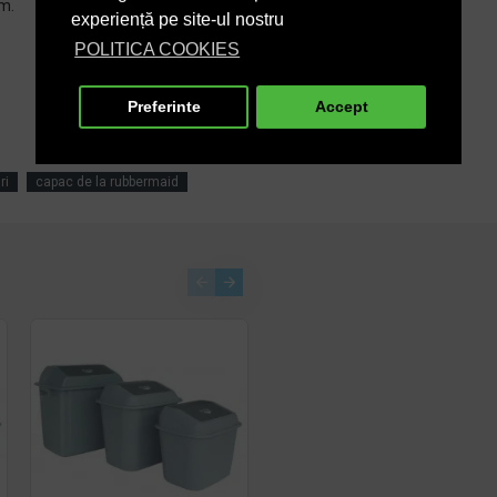
cm.
experiență pe site-ul nostru
POLITICA COOKIES
Preferinte
Accept
ri
capac de la rubbermaid