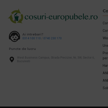
Co
Con
Co
Ai intrebari?
Wis
0314 100 110
/
0740 230 170
Une
Puncte de lucru
Pre
West Business Campus, Strada Preciziei, Nr, 3W, Sector 6,
per
Bucuresti
Har
AN
AN
Sol