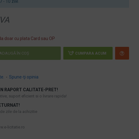
7 - 10 zile.
VA
a doar cu plata Card sau OP
ADAUGĂ ÎN COŞ
CUMPARA ACUM
te.
-
Spune-ţi opinia
N RAPORT CALITATE-PRET!
ive, suport eficient si o livrare rapida!
ETURNAT!
e zile de la achizitie
.e-licitatie.ro