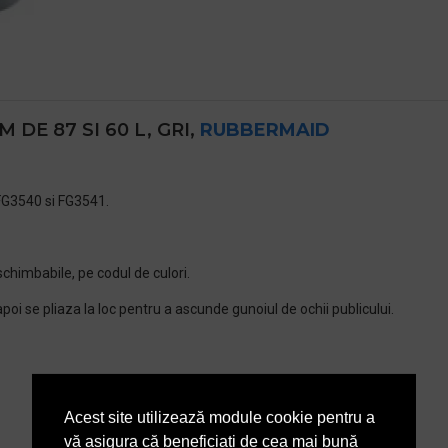
M DE 87 SI 60 L, GRI,
RUBBERMAID
 FG3540 si FG3541.
schimbabile, pe codul de culori.
oi se pliaza la loc pentru a ascunde gunoiul de ochii publicului.
Acest site utilizează module cookie pentru a
vă asigura că beneficiați de cea mai bună