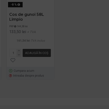
-8 %
Cos de gunoi 58L
Cos de gunoi, din
Limpio
plastic, cu pedala,
Limpio, 30 L
PRP
144,38 lei
79,30 lei
+ TVA
133,50 lei
+ TVA
95,95 lei
TVA inclus
161,54 lei
TVA inclus
ADAUGĂ ÎN COŞ
ADAUGĂ ÎN COŞ
Cumpara acum
Cumpara acum
Intreaba despre produs
Intreaba despre produs