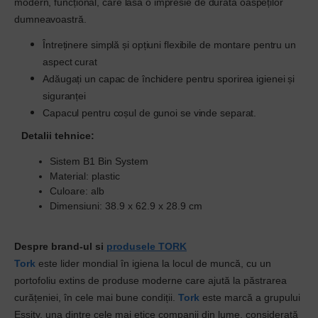
modern, funcțional, care lasă o impresie de durată oaspeților
dumneavoastră.
Întreținere simplă și opțiuni flexibile de montare pentru un
aspect curat
Adăugați un capac de închidere pentru sporirea igienei și
siguranței
Capacul pentru coșul de gunoi se vinde separat.
Detalii tehnice:
Sistem B1 Bin System
Material: plastic
Culoare: alb
Dimensiuni: 38.9 x 62.9 x 28.9 cm
Despre brand-ul si
produsele TORK
Tork
este lider mondial în igiena la locul de muncă, cu un
portofoliu extins de produse moderne care ajută la păstrarea
curățeniei, în cele mai bune condiții.
Tork
este marcă a grupului
Essity, una dintre cele mai etice companii din lume, considerată