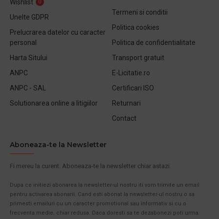
Wishlist
0
Termeni si conditii
Unelte GDPR
Politica cookies
Prelucrarea datelor cu caracter
personal
Politica de confidentialitate
Harta Sitului
Transport gratuit
ANPC
E-Licitatie.ro
ANPC - SAL
Certificari ISO
Solutionarea online a litigiilor
Returnari
Contact
Aboneaza-te la Newsletter
Fi mereu la curent. Aboneaza-te la newsletter chiar astazi.
Dupa ce initiezi abonarea la newsletter-ul nostru iti vom trimite un email
pentru activarea abonarii. Cand esti abonat la newsletter-ul nostru o sa
primesti emailuri cu un caracter promotional sau informativ si cu o
frecventa medie, chiar redusa. Daca doresti sa te dezabonezi poti urma