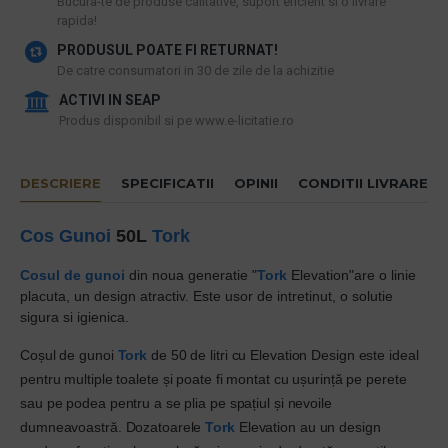
​Bucura-te de produse calitative, suport eficient si o livrare
rapida!
PRODUSUL POATE FI RETURNAT!
De catre consumatori in 30 de zile de la achizitie
ACTIVI IN SEAP
Produs disponibil si pe www.e-licitatie.ro
DESCRIERE
SPECIFICATII
OPINII
CONDITII LIVRARE
Cos Gunoi
50L
Tork
Cosul de gunoi
din noua generatie "
Tork
Elevation"are o linie
placuta, un design atractiv.
Este usor de intretinut, o solutie
sigura si igienica.
Coșul de gunoi
Tork
de 50 de litri cu Elevation Design este ideal
pentru multiple toalete și poate fi montat cu ușurință pe perete
sau pe podea pentru a se plia pe spațiul și nevoile
dumneavoastră. Dozatoarele
Tork
Elevation au un design