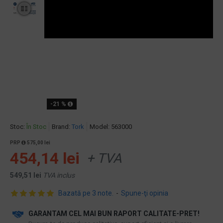
-21 %
Stoc:
În Stoc
Brand:
Tork
Model:
563000
PRP
575,00 lei
454,14 lei
+ TVA
549,51 lei
TVA inclus
Bazată pe 3 note.
-
Spune-ţi opinia
GARANTAM CEL MAI BUN RAPORT CALITATE-PRET!