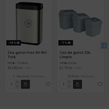
-18 %
-7 %
Cos gunoi inox 50 litri
Cos de gunoi 23L
Tork
Limpio
PRP
1.175,88 lei
PRP
65,80 lei
963,82 lei
61,10 lei
+ TVA
+ TVA
1.166,22 lei
TVA inclus
73,93 lei
TVA inclus