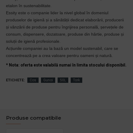
etalon în sustenabilitate.
Essity este o companie lider la nivel global în domeniul
produselor de igienă și a sănătății dedicat elaborării, producerii
și vânzării de produse pentru îngrijirea personală, șervețele de
consum, dispensere, dozatoare, produse din hârtie, produse și
soluții de igienă profesionale.
Acțiunile companiei au la bază un model sustenabil, care se
concentrează pe a crea valoare pentru oameni și natură.
* Nota: oferta este valabilă numai în limita stocului disponibil.
ETICHETE:
Cos
Gunoi
50L
Tork
Produse compatibile