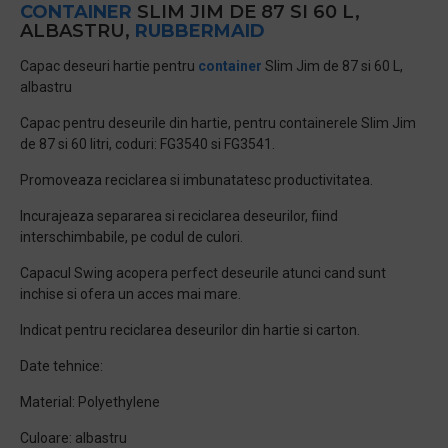
CONTAINER
SLIM JIM DE 87 SI 60 L,
ALBASTRU,
RUBBERMAID
Capac deseuri hartie pentru
container
Slim Jim de 87 si 60 L,
albastru
Capac pentru deseurile din hartie, pentru containerele Slim Jim
de 87 si 60 litri, coduri: FG3540 si FG3541.
Promoveaza reciclarea si imbunatatesc productivitatea.
Incurajeaza separarea si reciclarea deseurilor, fiind
interschimbabile, pe codul de culori.
Capacul Swing acopera perfect deseurile atunci cand sunt
inchise si ofera un acces mai mare.
Indicat pentru reciclarea deseurilor din hartie si carton.
Date tehnice:
Material: Polyethylene
Culoare: albastru