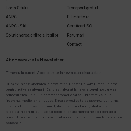
Harta Sitului
Transport gratuit
ANPC
E-Licitatie.ro
ANPC - SAL
Certificari ISO
Solutionarea online a litigiilor
Returnari
Contact
Aboneaza-te la Newsletter
Fi mereu la curent. Aboneaza-te la newsletter chiar astazi.
Dupa ce initiezi abonarea la newsletter-ul nostru iti vom trimite un email
pentru activarea abonarii. Cand esti abonat la newsletter-ul nostru o sa
primesti emailuri cu un caracter promotional sau informativ si cu o
frecventa medie, chiar redusa. Daca doresti sa te dezabonezi poti urma
linkul dintr-un newsletter primit, daca esti client inregistrat ai o sectiune
speciala in contul tau in acest scop, si de asemenea ne poti contacta
oricand pe email pentru orice intrebari sau cerinte cu privire la datele tale
personale.