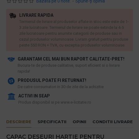
Bazată pe 0 note.
-
Spune-ţi opinia
LIVRARE RAPIDA
Termenul de livrare al produselor aflate in stoc este este de 1-
3 zile lucratoare. Termenul de livrare se poate extinde la 4-5
zile lucratoare pentru anumite categorii de produse sau in
cazul produselor voluminoase. Livram gratuit pentru produse
peste 550 RON + TVA, cu exceptia produselor voluminoase.
GARANTAM CEL MAI BUN RAPORT CALITATE-PRET!
​Bucura-te de produse calitative, suport eficient si o livrare
rapida!
PRODUSUL POATE FI RETURNAT!
De catre consumatori in 30 de zile de la achizitie
ACTIVI IN SEAP
Produs disponibil si pe www.e-licitatie.ro
DESCRIERE
SPECIFICATII
OPINII
CONDITII LIVRARE
CAPAC DESEURI HARTIE PENTRU