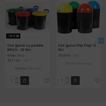
-20 %
Cos gunoi cu pedala
Cos gunoi Flip Flap 12
ERGO - 10 litri
litri
24,58 lei
+ TVA
PRP
41,39 lei
33,11 lei
+ TVA
29,74 lei
TVA inclus
40,06 lei
TVA inclus