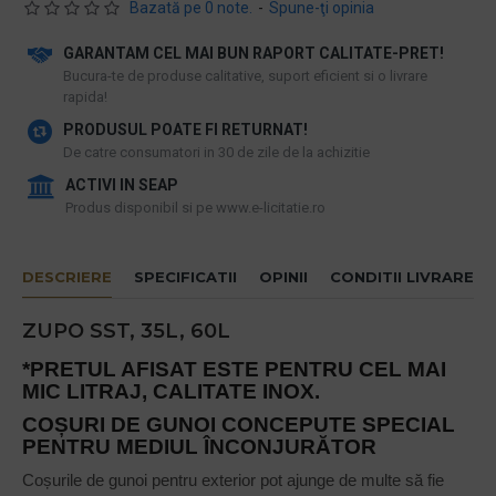
Bazată pe 0 note.
-
Spune-ţi opinia
GARANTAM CEL MAI BUN RAPORT CALITATE-PRET!
​Bucura-te de produse calitative, suport eficient si o livrare
rapida!
PRODUSUL POATE FI RETURNAT!
De catre consumatori in 30 de zile de la achizitie
ACTIVI IN SEAP
Produs disponibil si pe www.e-licitatie.ro
DESCRIERE
SPECIFICATII
OPINII
CONDITII LIVRARE
ZUPO SST, 35L, 60L
*PRETUL AFISAT ESTE PENTRU CEL MAI
MIC LITRAJ, CALITATE INOX.
COȘURI DE GUNOI CONCEPUTE SPECIAL
PENTRU MEDIUL ÎNCONJURĂTOR
Coșurile de gunoi pentru exterior pot ajunge de multe să fie