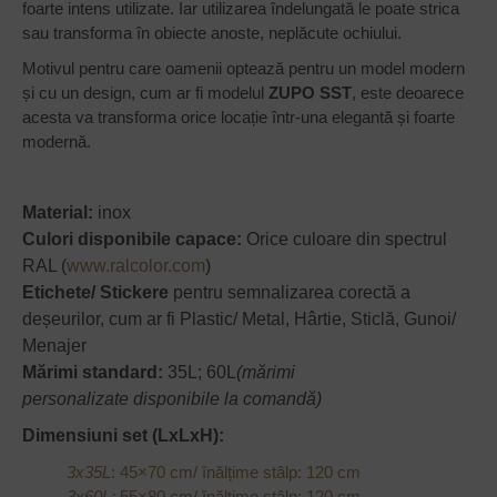
foarte intens utilizate. Iar utilizarea îndelungată le poate strica
sau transforma în obiecte anoste, neplăcute ochiului.
Motivul pentru care oamenii optează pentru un model modern
și cu un design, cum ar fi modelul
ZUPO SST
, este deoarece
acesta va transforma orice locație într-una elegantă și foarte
modernă.
Material:
inox
Culori disponibile capace:
Orice culoare din spectrul
RAL (
www.ralcolor.com
)
Etichete/ Stickere
pentru semnalizarea corectă a
deșeurilor, cum ar fi Plastic/ Metal, Hârtie, Sticlă, Gunoi/
Menajer
Mărimi standard:
35L; 60L
(mărimi
personalizate disponibile la comandă)
Dimensiuni set (LxLxH):
3x35L
: 45×70 cm/ înălțime stâlp: 120 cm
3x60L:
55×80 cm/ înălțime stâlp: 120 cm