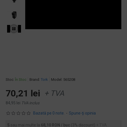
Stoc:
În Stoc
Brand:
Tork
Model:
565208
70,21 lei
+ TVA
84,95 lei
TVA inclus
Bazată pe 0 note.
-
Spune-ţi opinia
5
sau mai multe la
68,10 RON / buc
(3% discount)
+ TVA