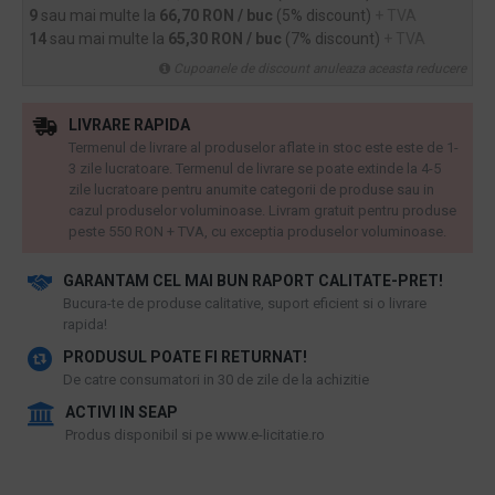
9
sau mai multe la
66,70 RON / buc
(5% discount)
+ TVA
14
sau mai multe la
65,30 RON / buc
(7% discount)
+ TVA
Cupoanele de discount anuleaza aceasta reducere
LIVRARE RAPIDA
Termenul de livrare al produselor aflate in stoc este este de 1-
3 zile lucratoare. Termenul de livrare se poate extinde la 4-5
zile lucratoare pentru anumite categorii de produse sau in
cazul produselor voluminoase. Livram gratuit pentru produse
peste 550 RON + TVA, cu exceptia produselor voluminoase.
GARANTAM CEL MAI BUN RAPORT CALITATE-PRET!
​Bucura-te de produse calitative, suport eficient si o livrare
rapida!
PRODUSUL POATE FI RETURNAT!
De catre consumatori in 30 de zile de la achizitie
ACTIVI IN SEAP
Produs disponibil si pe www.e-licitatie.ro