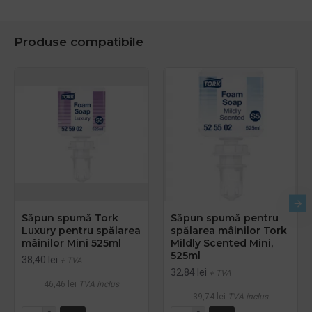
Produse compatibile
Săpun spumă Tork
Săpun spumă pentru
Luxury pentru spălarea
spălarea mâinilor Tork
mâinilor Mini 525ml
Mildly Scented Mini,
525ml
38,40 lei
+ TVA
32,84 lei
+ TVA
46,46 lei
TVA inclus
39,74 lei
TVA inclus