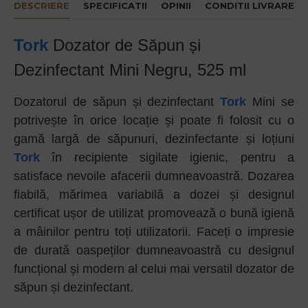
DESCRIERE
SPECIFICATII
OPINII
CONDITII LIVRARE
Tork
Dozator de Săpun și
Dezinfectant Mini Negru, 525 ml
Dozatorul de săpun și dezinfectant
Tork
Mini se
potrivește în orice locație și poate fi folosit cu o
gamă largă de săpunuri, dezinfectante și loțiuni
Tork
în recipiente sigilate igienic, pentru a
satisface nevoile afacerii dumneavoastră. Dozarea
fiabilă, mărimea variabilă a dozei și designul
certificat ușor de utilizat promovează o bună igienă
a mâinilor pentru toți utilizatorii. Faceți o impresie
de durată oaspeților dumneavoastră cu designul
funcțional și modern al celui mai versatil dozator de
săpun și dezinfectant.