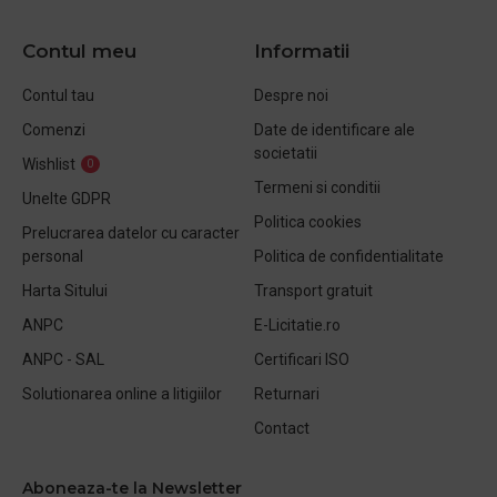
Contul meu
Informatii
Contul tau
Despre noi
Comenzi
Date de identificare ale
societatii
Wishlist
0
Termeni si conditii
Unelte GDPR
Politica cookies
Prelucrarea datelor cu caracter
personal
Politica de confidentialitate
Harta Sitului
Transport gratuit
ANPC
E-Licitatie.ro
ANPC - SAL
Certificari ISO
Solutionarea online a litigiilor
Returnari
Contact
Aboneaza-te la Newsletter