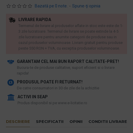
Bazată pe 0 note.
-
Spune-ţi opinia
LIVRARE RAPIDA
Termenul de livrare al produselor aflate in stoc este este de 1-
3 zile lucratoare. Termenul de livrare se poate extinde la 4-5
zile lucratoare pentru anumite categorii de produse sau in
cazul produselor voluminoase. Livram gratuit pentru produse
peste 550 RON + TVA, cu exceptia produselor voluminoase.
GARANTAM CEL MAI BUN RAPORT CALITATE-PRET!
​Bucura-te de produse calitative, suport eficient si o livrare
rapida!
PRODUSUL POATE FI RETURNAT!
De catre consumatori in 30 de zile de la achizitie
ACTIVI IN SEAP
Produs disponibil si pe www.e-licitatie.ro
DESCRIERE
SPECIFICATII
OPINII
CONDITII LIVRARE