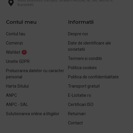
West Business Campus, Strada Preciziei, Nr, 3W, Sector 6,
Bucuresti
Contul meu
Informatii
Contul tau
Despre noi
Comenzi
Date de identificare ale
societatii
Wishlist
0
Termeni si conditii
Unelte GDPR
Politica cookies
Prelucrarea datelor cu caracter
personal
Politica de confidentialitate
Harta Sitului
Transport gratuit
ANPC
E-Licitatie.ro
ANPC - SAL
Certificari ISO
Solutionarea online a litigiilor
Returnari
Contact