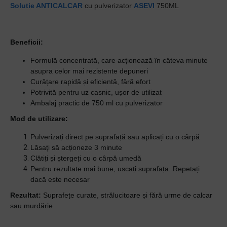
Solutie ANTICALCAR
cu pulverizator
ASEVI
750ML
Beneficii:
Formulă concentrată, care acționează în câteva minute
asupra celor mai rezistente depuneri
Curățare rapidă și eficientă, fără efort
Potrivită pentru uz casnic, ușor de utilizat
Ambalaj practic de 750 ml cu pulverizator
Mod de utilizare:
Pulverizați direct pe suprafață sau aplicați cu o cârpă
Lăsați să acționeze 3 minute
Clătiți și ștergeți cu o cârpă umedă
Pentru rezultate mai bune, uscați suprafața. Repetați
dacă este necesar
Rezultat:
Suprafețe curate, strălucitoare și fără urme de calcar
sau murdărie.