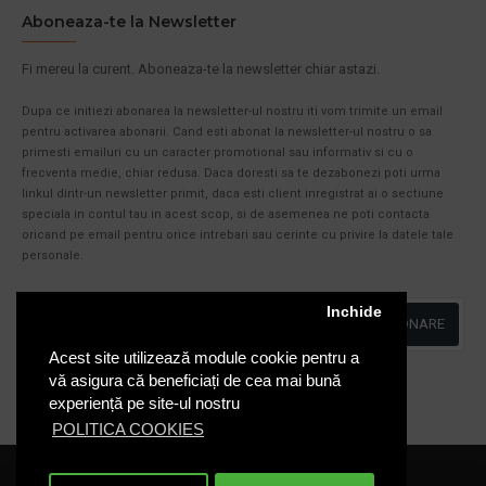
Aboneaza-te la Newsletter
Fi mereu la curent. Aboneaza-te la newsletter chiar astazi.
Dupa ce initiezi abonarea la newsletter-ul nostru iti vom trimite un email
pentru activarea abonarii. Cand esti abonat la newsletter-ul nostru o sa
primesti emailuri cu un caracter promotional sau informativ si cu o
frecventa medie, chiar redusa. Daca doresti sa te dezabonezi poti urma
linkul dintr-un newsletter primit, daca esti client inregistrat ai o sectiune
speciala in contul tau in acest scop, si de asemenea ne poti contacta
oricand pe email pentru orice intrebari sau cerinte cu privire la datele tale
personale.
Inchide
ABONARE
Acest site utilizează module cookie pentru a
Am citit şi sunt de acord cu
Politica de Confidentialitate
vă asigura că beneficiați de cea mai bună
experiență pe site-ul nostru
POLITICA COOKIES
Cosuri-Europubele.ro © 2020