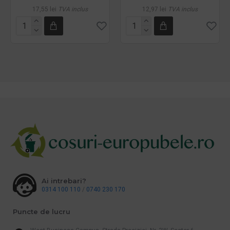
17,55 lei
TVA inclus
12,97 lei
TVA inclus
Ai intrebari?
0314 100 110
/
0740 230 170
Puncte de lucru