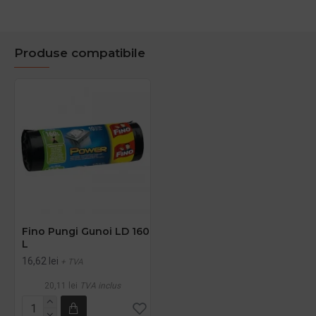
Produse compatibile
Fino Pungi Gunoi LD 160
L
16,62 lei
+ TVA
20,11 lei
TVA inclus