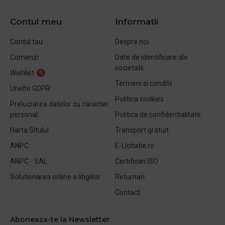
Contul meu
Informatii
Contul tau
Despre noi
Comenzi
Date de identificare ale
societatii
Wishlist
0
Termeni si conditii
Unelte GDPR
Politica cookies
Prelucrarea datelor cu caracter
personal
Politica de confidentialitate
Harta Sitului
Transport gratuit
ANPC
E-Licitatie.ro
ANPC - SAL
Certificari ISO
Solutionarea online a litigiilor
Returnari
Contact
Aboneaza-te la Newsletter