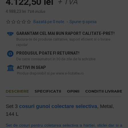
4.122,50 lei
+ TVA
4.988,23 lei
TVA inclus
Bazată pe 0 note.
-
Spune-ţi opinia
GARANTAM CEL MAI BUN RAPORT CALITATE-PRET!
​Bucura-te de produse calitative, suport eficient si o livrare
rapida!
PRODUSUL POATE FI RETURNAT!
De catre consumatori in 30 de zile de la achizitie
ACTIVI IN SEAP
Produs disponibil si pe www.e-licitatie.ro
DESCRIERE
SPECIFICATII
OPINII
CONDITII LIVRARE
Set 3
cosuri gunoi
colectare selectiva
, Metal,
144 L
Set de cosuri pentru coletarea selectiva a hartiei, sticlei dar si a