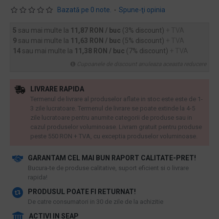
Bazată pe 0 note.
-
Spune-ţi opinia
5
sau mai multe la
11,87 RON / buc
(3% discount)
+ TVA
9
sau mai multe la
11,63 RON / buc
(5% discount)
+ TVA
14
sau mai multe la
11,38 RON / buc
(7% discount)
+ TVA
Cupoanele de discount anuleaza aceasta reducere
LIVRARE RAPIDA
Termenul de livrare al produselor aflate in stoc este este de 1-
3 zile lucratoare. Termenul de livrare se poate extinde la 4-5
zile lucratoare pentru anumite categorii de produse sau in
cazul produselor voluminoase. Livram gratuit pentru produse
peste 550 RON + TVA, cu exceptia produselor voluminoase.
GARANTAM CEL MAI BUN RAPORT CALITATE-PRET!
​Bucura-te de produse calitative, suport eficient si o livrare
rapida!
PRODUSUL POATE FI RETURNAT!
De catre consumatori in 30 de zile de la achizitie
ACTIVI IN SEAP