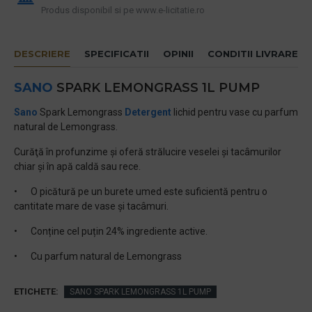
Produs disponibil si pe www.e-licitatie.ro
DESCRIERE
SPECIFICATII
OPINII
CONDITII LIVRARE
SANO
SPARK LEMONGRASS 1L PUMP
Sano
Spark Lemongrass
Detergent
lichid pentru vase cu parfum
natural de Lemongrass.
Curăţă în profunzime și oferă strălucire veselei și tacâmurilor
chiar şi în apă caldă sau rece.
•
O picătură pe un burete umed este suficientă pentru o
cantitate mare de vase şi tacâmuri.
•
Conține cel puțin 24% ingrediente active.
•
Cu parfum natural de Lemongrass
ETICHETE:
SANO SPARK LEMONGRASS 1L PUMP