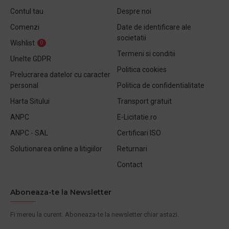
Contul tau
Despre noi
Comenzi
Date de identificare ale
societatii
Wishlist
0
Termeni si conditii
Unelte GDPR
Politica cookies
Prelucrarea datelor cu caracter
personal
Politica de confidentialitate
Harta Sitului
Transport gratuit
ANPC
E-Licitatie.ro
ANPC - SAL
Certificari ISO
Solutionarea online a litigiilor
Returnari
Contact
Aboneaza-te la Newsletter
Fi mereu la curent. Aboneaza-te la newsletter chiar astazi.