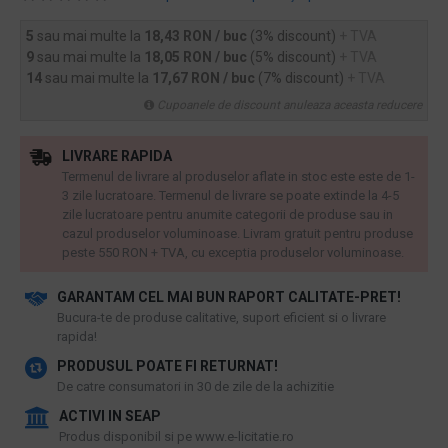
5
sau mai multe la
18,43 RON / buc
(3% discount)
+ TVA
9
sau mai multe la
18,05 RON / buc
(5% discount)
+ TVA
14
sau mai multe la
17,67 RON / buc
(7% discount)
+ TVA
Cupoanele de discount anuleaza aceasta reducere
LIVRARE RAPIDA
Termenul de livrare al produselor aflate in stoc este este de 1-
3 zile lucratoare. Termenul de livrare se poate extinde la 4-5
zile lucratoare pentru anumite categorii de produse sau in
cazul produselor voluminoase. Livram gratuit pentru produse
peste 550 RON + TVA, cu exceptia produselor voluminoase.
GARANTAM CEL MAI BUN RAPORT CALITATE-PRET!
​Bucura-te de produse calitative, suport eficient si o livrare
rapida!
PRODUSUL POATE FI RETURNAT!
De catre consumatori in 30 de zile de la achizitie
ACTIVI IN SEAP
Produs disponibil si pe www.e-licitatie.ro