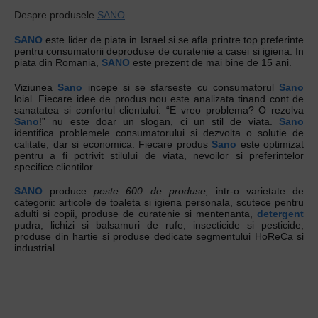
Despre produsele
SANO
SANO
este lider de piata in Israel si se afla printre top preferinte
pentru consumatorii deproduse de curatenie a casei si igiena. In
piata din Romania,
SANO
este prezent de mai bine de 15 ani.
Viziunea
Sano
incepe si se sfarseste cu consumatorul
Sano
loial. Fiecare idee de produs nou este analizata tinand cont de
sanatatea si confortul clientului. “E vreo problema? O rezolva
Sano
!” nu este doar un slogan, ci un stil de viata.
Sano
identifica problemele consumatorului si dezvolta o solutie de
calitate, dar si economica. Fiecare produs
Sano
este optimizat
pentru a fi potrivit stilului de viata, nevoilor si preferintelor
specifice clientilor.
SANO
produce
peste 600 de produse,
intr-o varietate de
categorii: articole de toaleta si igiena personala, scutece pentru
adulti si copii, produse de curatenie si mentenanta,
detergent
pudra, lichizi si balsamuri de rufe, insecticide si pesticide,
produse din hartie si produse dedicate segmentului HoReCa si
industrial.