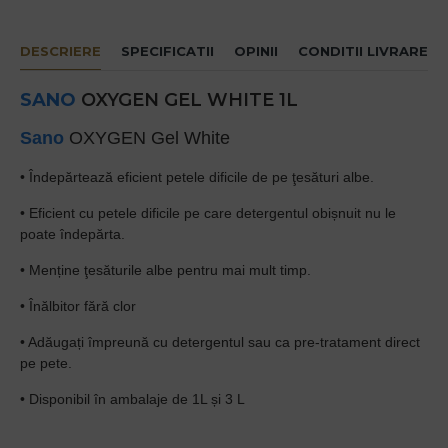
DESCRIERE
SPECIFICATII
OPINII
CONDITII LIVRARE
SANO
OXYGEN GEL WHITE 1L
Sano
OXYGEN Gel White
• Îndepărtează eficient petele dificile de pe ţesături albe.
• Eficient cu petele dificile pe care detergentul obișnuit nu le
poate îndepărta.
• Menține ţesăturile albe pentru mai mult timp.
• Înălbitor fără clor
• Adăugați împreună cu detergentul sau ca pre-tratament direct
pe pete.
• Disponibil în ambalaje de 1L și 3 L