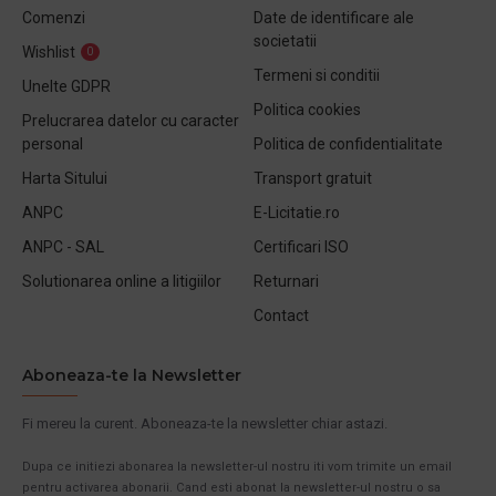
Comenzi
Date de identificare ale
societatii
Wishlist
0
Termeni si conditii
Unelte GDPR
Politica cookies
Prelucrarea datelor cu caracter
personal
Politica de confidentialitate
Harta Sitului
Transport gratuit
ANPC
E-Licitatie.ro
ANPC - SAL
Certificari ISO
Solutionarea online a litigiilor
Returnari
Contact
Aboneaza-te la Newsletter
Fi mereu la curent. Aboneaza-te la newsletter chiar astazi.
Dupa ce initiezi abonarea la newsletter-ul nostru iti vom trimite un email
pentru activarea abonarii. Cand esti abonat la newsletter-ul nostru o sa