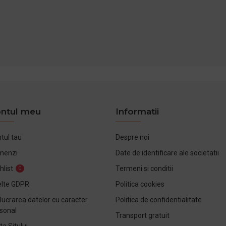
ntul meu
Informatii
tul tau
Despre noi
menzi
Date de identificare ale societatii
hlist
Termeni si conditii
0
lte GDPR
Politica cookies
lucrarea datelor cu caracter
Politica de confidentialitate
sonal
Transport gratuit
ta Sitului