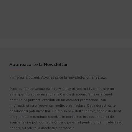
Aboneaza-te la Newsletter
Fi mereu la curent. Aboneaza-te la newsletter chiar astazi.
Dupa ce initiezi abonarea la newsletter-ul nostru iti vom trimite un
email pentru activarea abonarii. Cand esti abonat la newsletter-ul
nostru o sa primesti emailuri cu un caracter promotional sau
informativ si cu o frecventa medie, chiar redusa. Daca doresti sa te
dezabonezi poti urma linkul dintr-un newsletter primit, daca esti client
inregistrat ai o sectiune speciala in contul tau in acest scop, si de
asemenea ne poti contacta oricand pe email pentru orice intrebari sau
cerinte cu privire la datele tale personale.