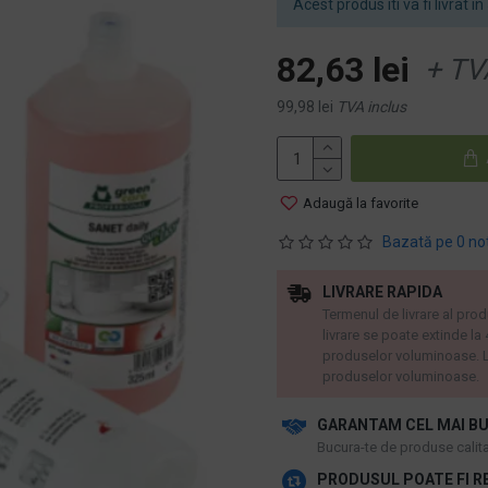
Acest produs iti va fi livrat in 
82,63 lei
+ TV
99,98 lei
TVA inclus
Adaugă la favorite
Bazată pe 0 no
LIVRARE RAPIDA
Termenul de livrare al prod
livrare se poate extinde la
produselor voluminoase. L
produselor voluminoase.
GARANTAM CEL MAI BU
​Bucura-te de produse calitat
PRODUSUL POATE FI R