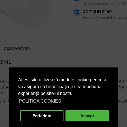
De catre consumatori in 30 d
ACTIVI IN SEAP
Produs disponibil si pe www
DESCARCARI
25ML
Acest site utilizează module cookie pentru a
AREA ZILNICĂ A BĂILOR ȘI A ZONELOR SANITARE.
DATORITĂ P
vă asigura că beneficiați de cea mai bună
AZEAZĂ PE ACID LACTIC, CARE ESTE IDEAL PENTRU A REZOLVA 
UT DE LĂMÂIE DUPĂ APLICARE.
experiență pe site-ul nostru
POLITICA COOKIES
K & EASY, ACEST
DETERGENT
DE INTRETINERE SANITARA COMB
Preferinte
Accept