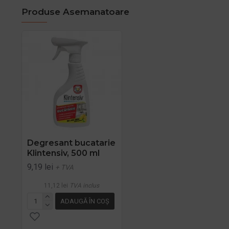
Produse Asemanatoare
Degresant bucatarie
Klintensiv, 500 ml
9,19 lei
+ TVA
11,12 lei
TVA inclus
ADAUGĂ ÎN COŞ