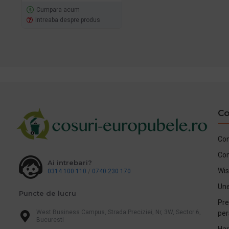
Cumpara acum
Intreaba despre produs
Co
Con
Co
Ai intrebari?
Wis
0314 100 110
/
0740 230 170
Une
Puncte de lucru
Pre
West Business Campus, Strada Preciziei, Nr, 3W, Sector 6,
per
Bucuresti
Har