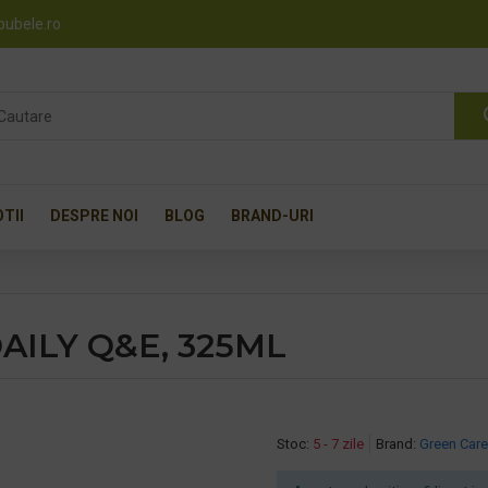
pubele.ro
TII
DESPRE NOI
BLOG
BRAND-URI
DAILY Q&E, 325ML
Stoc:
5 - 7 zile
Brand:
Green Care