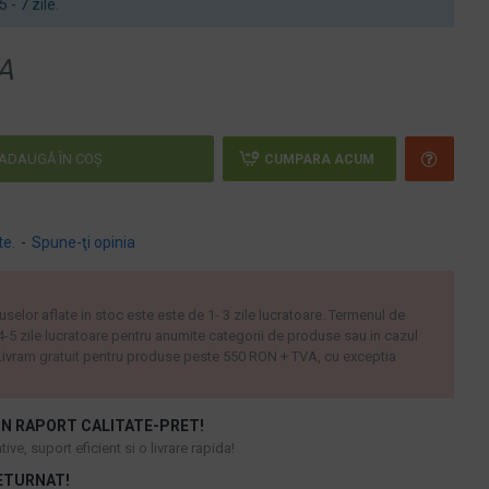
5 - 7 zile.
A
ADAUGĂ ÎN COŞ
CUMPARA ACUM
te.
-
Spune-ţi opinia
uselor aflate in stoc este este de 1- 3 zile lucratoare. Termenul de
 4-5 zile lucratoare pentru anumite categorii de produse sau in cazul
ivram gratuit pentru produse peste 550 RON + TVA, cu exceptia
N RAPORT CALITATE-PRET!
ive, suport eficient si o livrare rapida!
ETURNAT!