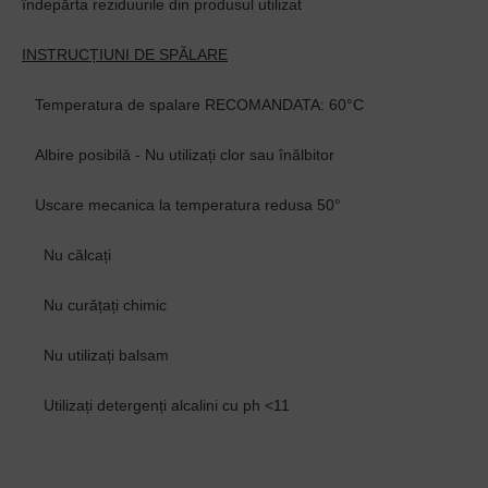
îndepărta reziduurile din produsul utilizat
INSTRUCȚIUNI DE SPĂLARE
Temperatura de spalare RECOMANDATA: 60°C
Albire posibilă - Nu utilizați clor sau înălbitor
Uscare mecanica la temperatura redusa 50°
Nu călcați
Nu curățați chimic
Nu utilizați balsam
Utilizați detergenți alcalini cu ph <11