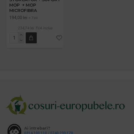
MOP + MOP
MICROFIBRA
194,00 lei
+ TVA
234,74 lei
TVA inclus
Ai intrebari?
0314 100 110
/
0740 230 170