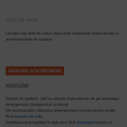
CICLU DE VIAȚĂ
Lavabil max 400 de cicluri daca sunt respectate instructiunile si
avertismentele de spalare
ÎNGRIJIRE ȘI ÎNTREȚINERE
AVERTIZĂRI
Înainte de spălare, citiți cu atenție instrucțiunile de pe ambalajul
detergentului (temperaturi și dozaj)
Vă recomandăm utilizarea detergentului normal pentru textile
fără
balsam de rufe
Întotdeauna prespălați în apă rece fără
detergent
pentru a