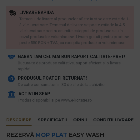
LIVRARE RAPIDA
Termenul de livrare al produselor aflate in stoc este este de 1-
3 zile lucratoare. Termenul de livrare se poate extinde la 4-5
zile lucratoare pentru anumite categorii de produse sau in
cazul produselor voluminoase. Livram gratuit pentru produse
peste 550 RON + TVA, cu exceptia produselor voluminoase.
GARANTAM CEL MAI BUN RAPORT CALITATE-PRET!
​Bucura-te de produse calitative, suport eficient si o livrare
rapida!
PRODUSUL POATE FI RETURNAT!
De catre consumatori in 30 de zile de la achizitie
ACTIVI IN SEAP
Produs disponibil si pe www.e-licitatie.ro
DESCRIERE
SPECIFICATII
OPINII
CONDITII LIVRARE
REZERVĂ
MOP PLAT
EASY WASH