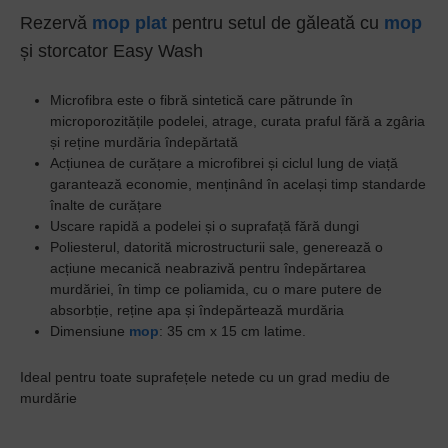
Rezervă
mop plat
pentru setul de găleată cu
mop
și storcator Easy Wash
Microfibra este o fibră sintetică care pătrunde în
microporozitățile podelei, atrage, curata praful fără a zgâria
și reține murdăria îndepărtată
Acțiunea de curățare a microfibrei și ciclul lung de viață
garantează economie, menținând în același timp standarde
înalte de curățare
Uscare rapidă a podelei și o suprafață fără dungi
Poliesterul, datorită microstructurii sale, generează o
acțiune mecanică neabrazivă pentru îndepărtarea
murdăriei, în timp ce poliamida, cu o mare putere de
absorbție, reține apa și îndepărtează murdăria
Dimensiune
mop
: 35 cm x 15 cm latime.
Ideal pentru toate suprafețele netede cu un grad mediu de
murdărie