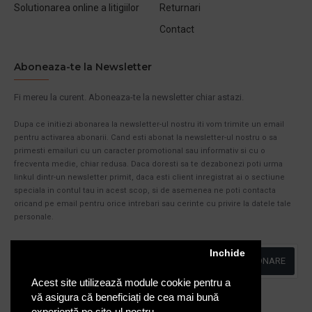
Solutionarea online a litigiilor
Returnari
Contact
Aboneaza-te la Newsletter
Fi mereu la curent. Aboneaza-te la newsletter chiar astazi.
Dupa ce initiezi abonarea la newsletter-ul nostru iti vom trimite un email
pentru activarea abonarii. Cand esti abonat la newsletter-ul nostru o sa
primesti emailuri cu un caracter promotional sau informativ si cu o
frecventa medie, chiar redusa. Daca doresti sa te dezabonezi poti urma
linkul dintr-un newsletter primit, daca esti client inregistrat ai o sectiune
speciala in contul tau in acest scop, si de asemenea ne poti contacta
oricand pe email pentru orice intrebari sau cerinte cu privire la datele tale
personale.
Inchide
ABONARE
Acest site utilizează module cookie pentru a
Am citit şi sunt de acord cu
Politica de Confidentialitate
vă asigura că beneficiați de cea mai bună
experiență pe site-ul nostru