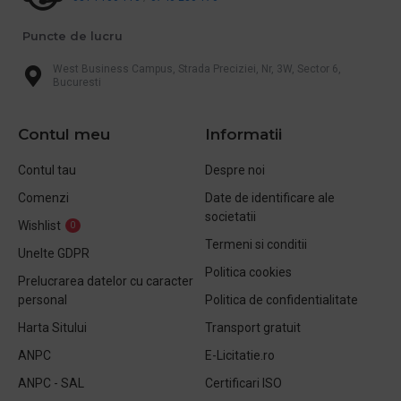
Puncte de lucru
West Business Campus, Strada Preciziei, Nr, 3W, Sector 6,
Bucuresti
Contul meu
Informatii
Contul tau
Despre noi
Comenzi
Date de identificare ale
societatii
Wishlist
0
Termeni si conditii
Unelte GDPR
Politica cookies
Prelucrarea datelor cu caracter
personal
Politica de confidentialitate
Harta Sitului
Transport gratuit
ANPC
E-Licitatie.ro
ANPC - SAL
Certificari ISO