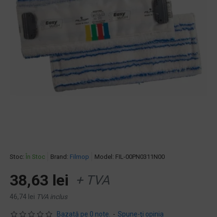
Stoc:
În Stoc
Brand:
Filmop
Model:
FIL-00PN0311N00
38,63 lei
+ TVA
46,74 lei
TVA inclus
Bazată pe 0 note.
-
Spune-ţi opinia