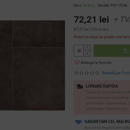
Stoc:
În Stoc
Model:
PCF17256
72,21 lei
+ TV
87,37 lei
TVA inclus
Acest produs se poate comand
Adaugă la favorite
Bazată pe 0 no
LIVRARE RAPIDA
Termenul de livrare al prod
livrare se poate extinde la
produselor voluminoase. L
produselor voluminoase.
GARANTAM CEL MAI BU
​Bucura-te de produse calitat