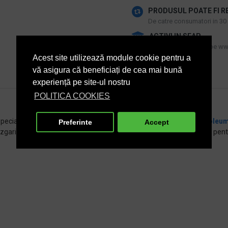
PRODUSUL POATE FI R
De catre consumatori in 30 d
ACTIVI IN SEAP
Produs disponibil si pe www
Acest site utilizează module cookie pentru a
vă asigura că beneficiați de cea mai bună
experiență pe site-ul nostru
POLITICA COOKIES
eciale, un sistem de montaj rapid si izolare termica si fonica.
Linoleu
Preferinte
Accept
ieturi, anti-static, anti-bacterian şi uşor de întreţinut, fiind ideal pentr