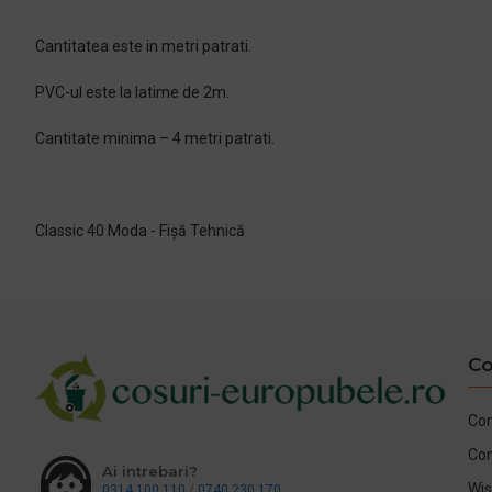
Cantitatea este in metri patrati.
PVC-ul este la latime de 2m.
Cantitate minima – 4 metri patrati.
Classic 40 Moda - Fișă Tehnică
Co
Con
Co
Ai intrebari?
Wis
0314 100 110
/
0740 230 170