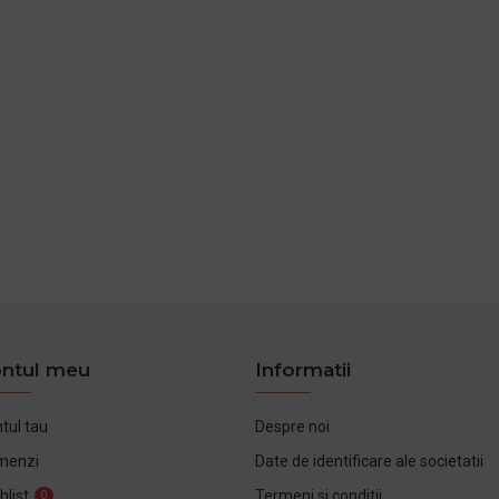
ntul meu
Informatii
tul tau
Despre noi
menzi
Date de identificare ale societatii
hlist
Termeni si conditii
0