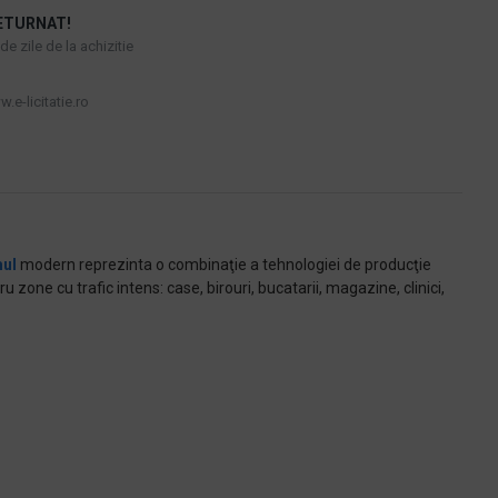
ETURNAT!
e zile de la achizitie
.e-licitatie.ro
mul
modern reprezinta o combinaţie a tehnologiei de producţie
u zone cu trafic intens: case, birouri, bucatarii, magazine, clinici,