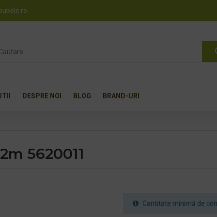
pubele.ro
TII
DESPRE NOI
BLOG
BRAND-URI
 2m 5620011
Cantitate minimă de com