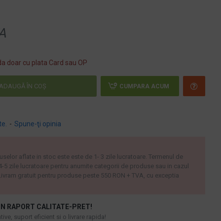
A
a doar cu plata Card sau OP
ADAUGĂ ÎN COŞ
CUMPARA ACUM
te.
-
Spune-ţi opinia
uselor aflate in stoc este este de 1- 3 zile lucratoare. Termenul de
 4-5 zile lucratoare pentru anumite categorii de produse sau in cazul
ivram gratuit pentru produse peste 550 RON + TVA, cu exceptia
N RAPORT CALITATE-PRET!
ive, suport eficient si o livrare rapida!