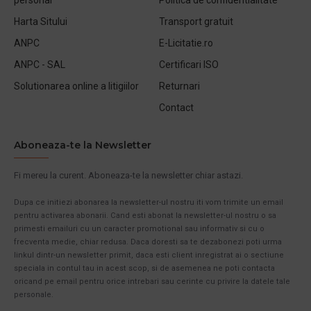
Harta Sitului
Transport gratuit
ANPC
E-Licitatie.ro
ANPC - SAL
Certificari ISO
Solutionarea online a litigiilor
Returnari
Contact
Aboneaza-te la Newsletter
Fi mereu la curent. Aboneaza-te la newsletter chiar astazi.
Dupa ce initiezi abonarea la newsletter-ul nostru iti vom trimite un email
pentru activarea abonarii. Cand esti abonat la newsletter-ul nostru o sa
primesti emailuri cu un caracter promotional sau informativ si cu o
frecventa medie, chiar redusa. Daca doresti sa te dezabonezi poti urma
linkul dintr-un newsletter primit, daca esti client inregistrat ai o sectiune
speciala in contul tau in acest scop, si de asemenea ne poti contacta
oricand pe email pentru orice intrebari sau cerinte cu privire la datele tale
personale.