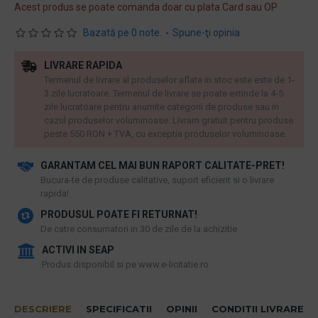
Acest produs se poate comanda doar cu plata Card sau OP
Bazată pe 0 note.
-
Spune-ţi opinia
LIVRARE RAPIDA
Termenul de livrare al produselor aflate in stoc este este de 1-
3 zile lucratoare. Termenul de livrare se poate extinde la 4-5
zile lucratoare pentru anumite categorii de produse sau in
cazul produselor voluminoase. Livram gratuit pentru produse
peste 550 RON + TVA, cu exceptia produselor voluminoase.
GARANTAM CEL MAI BUN RAPORT CALITATE-PRET!
​Bucura-te de produse calitative, suport eficient si o livrare
rapida!
PRODUSUL POATE FI RETURNAT!
De catre consumatori in 30 de zile de la achizitie
ACTIVI IN SEAP
Produs disponibil si pe www.e-licitatie.ro
DESCRIERE
SPECIFICATII
OPINII
CONDITII LIVRARE