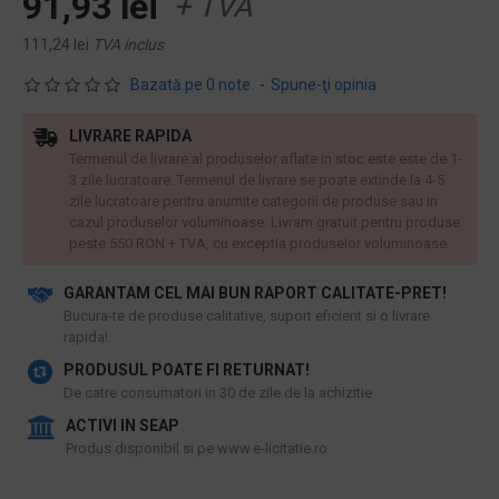
91,93 lei
+ TVA
111,24 lei
TVA inclus
Bazată pe 0 note.
-
Spune-ţi opinia
LIVRARE RAPIDA
Termenul de livrare al produselor aflate in stoc este este de 1-
3 zile lucratoare. Termenul de livrare se poate extinde la 4-5
zile lucratoare pentru anumite categorii de produse sau in
cazul produselor voluminoase. Livram gratuit pentru produse
peste 550 RON + TVA, cu exceptia produselor voluminoase.
GARANTAM CEL MAI BUN RAPORT CALITATE-PRET!
​Bucura-te de produse calitative, suport eficient si o livrare
rapida!
PRODUSUL POATE FI RETURNAT!
De catre consumatori in 30 de zile de la achizitie
ACTIVI IN SEAP
Produs disponibil si pe www.e-licitatie.ro