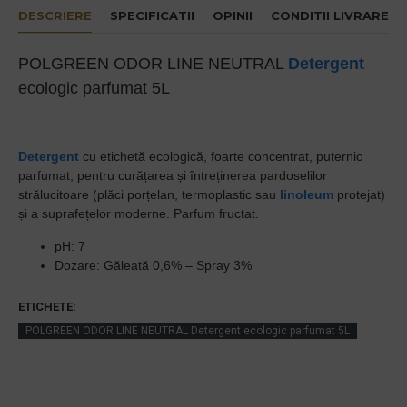
DESCRIERE
SPECIFICATII
OPINII
CONDITII LIVRARE
POLGREEN ODOR LINE NEUTRAL
Detergent
ecologic parfumat 5L
Detergent
cu etichetă ecologică, foarte concentrat, puternic
parfumat, pentru curățarea și întreținerea pardoselilor
strălucitoare (plăci porțelan, termoplastic sau
linoleum
protejat)
și a suprafețelor moderne. Parfum fructat.
pH: 7
Dozare: Găleată 0,6% – Spray 3%
ETICHETE:
POLGREEN ODOR LINE NEUTRAL Detergent ecologic parfumat 5L