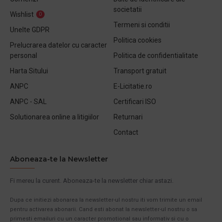
societatii
Wishlist
0
Termeni si conditii
Unelte GDPR
Politica cookies
Prelucrarea datelor cu caracter
personal
Politica de confidentialitate
Harta Sitului
Transport gratuit
ANPC
E-Licitatie.ro
ANPC - SAL
Certificari ISO
Solutionarea online a litigiilor
Returnari
Contact
Aboneaza-te la Newsletter
Fi mereu la curent. Aboneaza-te la newsletter chiar astazi.
Dupa ce initiezi abonarea la newsletter-ul nostru iti vom trimite un email
pentru activarea abonarii. Cand esti abonat la newsletter-ul nostru o sa
primesti emailuri cu un caracter promotional sau informativ si cu o