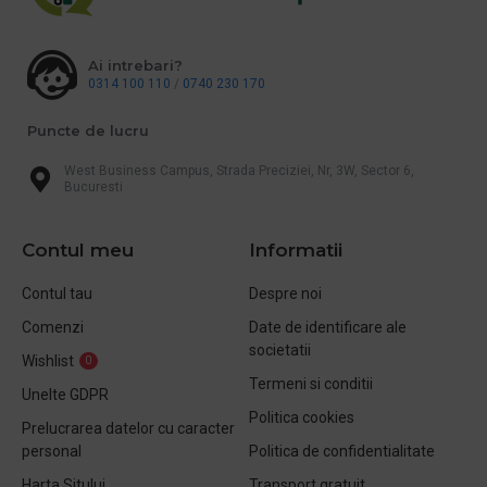
Ai intrebari?
0314 100 110
/
0740 230 170
Puncte de lucru
West Business Campus, Strada Preciziei, Nr, 3W, Sector 6,
Bucuresti
Contul meu
Informatii
Contul tau
Despre noi
Comenzi
Date de identificare ale
societatii
Wishlist
0
Termeni si conditii
Unelte GDPR
Politica cookies
Prelucrarea datelor cu caracter
personal
Politica de confidentialitate
Harta Sitului
Transport gratuit