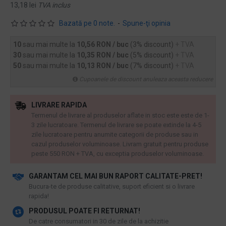
13,18 lei
TVA inclus
Bazată pe 0 note.
-
Spune-ţi opinia
10
sau mai multe la
10,56 RON / buc
(3% discount)
+ TVA
30
sau mai multe la
10,35 RON / buc
(5% discount)
+ TVA
50
sau mai multe la
10,13 RON / buc
(7% discount)
+ TVA
Cupoanele de discount anuleaza aceasta reducere
LIVRARE RAPIDA
Termenul de livrare al produselor aflate in stoc este este de 1-
3 zile lucratoare. Termenul de livrare se poate extinde la 4-5
zile lucratoare pentru anumite categorii de produse sau in
cazul produselor voluminoase. Livram gratuit pentru produse
peste 550 RON + TVA, cu exceptia produselor voluminoase.
GARANTAM CEL MAI BUN RAPORT CALITATE-PRET!
​Bucura-te de produse calitative, suport eficient si o livrare
rapida!
PRODUSUL POATE FI RETURNAT!
De catre consumatori in 30 de zile de la achizitie