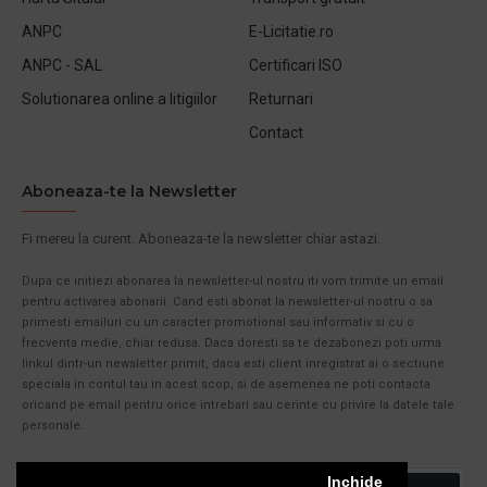
ANPC
E-Licitatie.ro
ANPC - SAL
Certificari ISO
Solutionarea online a litigiilor
Returnari
Contact
Aboneaza-te la Newsletter
Fi mereu la curent. Aboneaza-te la newsletter chiar astazi.
Dupa ce initiezi abonarea la newsletter-ul nostru iti vom trimite un email
pentru activarea abonarii. Cand esti abonat la newsletter-ul nostru o sa
primesti emailuri cu un caracter promotional sau informativ si cu o
frecventa medie, chiar redusa. Daca doresti sa te dezabonezi poti urma
linkul dintr-un newsletter primit, daca esti client inregistrat ai o sectiune
speciala in contul tau in acest scop, si de asemenea ne poti contacta
oricand pe email pentru orice intrebari sau cerinte cu privire la datele tale
personale.
Inchide