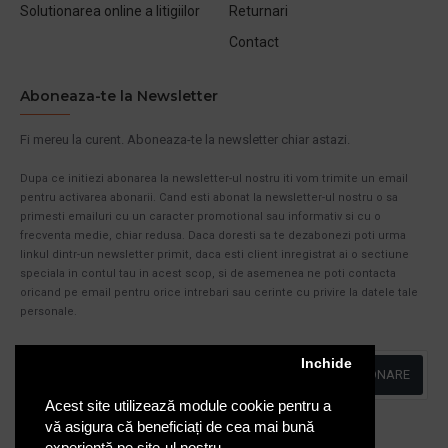
Solutionarea online a litigiilor
Returnari
Contact
Aboneaza-te la Newsletter
Fi mereu la curent. Aboneaza-te la newsletter chiar astazi.
Dupa ce initiezi abonarea la newsletter-ul nostru iti vom trimite un email
pentru activarea abonarii. Cand esti abonat la newsletter-ul nostru o sa
primesti emailuri cu un caracter promotional sau informativ si cu o
frecventa medie, chiar redusa. Daca doresti sa te dezabonezi poti urma
linkul dintr-un newsletter primit, daca esti client inregistrat ai o sectiune
speciala in contul tau in acest scop, si de asemenea ne poti contacta
oricand pe email pentru orice intrebari sau cerinte cu privire la datele tale
personale.
Inchide
ABONARE
Acest site utilizează module cookie pentru a
Am citit şi sunt de acord cu
Politica de Confidentialitate
vă asigura că beneficiați de cea mai bună
experiență pe site-ul nostru