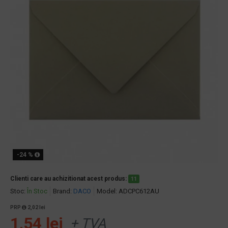
-24 %
Clienti care au achizitionat acest produs:
11
Stoc:
În Stoc
Brand:
DACO
Model:
ADCPC612AU
PRP
2,02 lei
1,54 lei
+ TVA