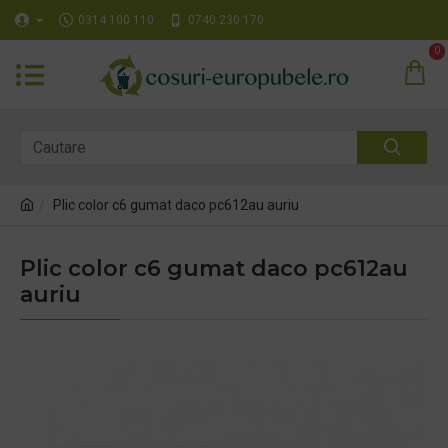
0314 100 110
0740 230 170
0
Plic color c6 gumat daco pc612au auriu
Plic color c6 gumat daco pc612au
auriu