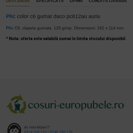
DESCRIERE
SPECIFICATII
OPINII
CONDITII LIVRARE
Plic
color c6 gumat daco pc612au auriu
Plic
C6, clapeta gumata. 120 g/mp. Dimensiuni: 162 x 114 mm
* Nota: oferta este valabilă numai în limita stocului disponibil.
Ai intrebari?
0314 100 110
/
0740 230 170