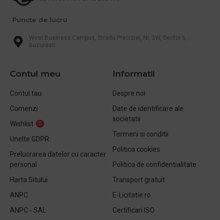
Puncte de lucru
West Business Campus, Strada Preciziei, Nr, 3W, Sector 6,
Bucuresti
Contul meu
Informatii
Contul tau
Despre noi
Comenzi
Date de identificare ale
societatii
Wishlist
0
Termeni si conditii
Unelte GDPR
Politica cookies
Prelucrarea datelor cu caracter
personal
Politica de confidentialitate
Harta Sitului
Transport gratuit
ANPC
E-Licitatie.ro
ANPC - SAL
Certificari ISO