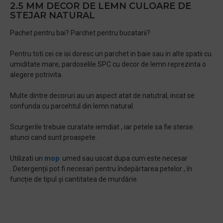
2.5 MM DECOR DE LEMN CULOARE DE
STEJAR NATURAL
Pachet pentru bai? Parchet pentru bucatarii?
Pentru toti cei ce isi doresc un parchet in baie sau in alte spatii cu
umiditate mare, pardoselile SPC cu decor de lemn reprezinta o
alegere potrivita.
Multe dintre decoruri au un aspect atat de natutral, incat se
confunda cu parcehtul din lemn natural.
Scurgerile trebuie curatate iemdiat , iar petele sa fie sterse
atunci cand sunt proaspete.
Utilizati un
mop
umed sau uscat dupa cum este necesar
. Detergenții pot fi necesari pentru îndepărtarea petelor , în
funcție de tipul și cantitatea de murdărie.