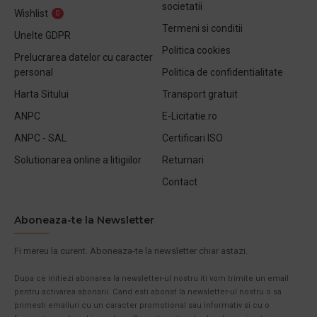
societatii
Wishlist
0
Termeni si conditii
Unelte GDPR
Politica cookies
Prelucrarea datelor cu caracter
personal
Politica de confidentialitate
Harta Sitului
Transport gratuit
ANPC
E-Licitatie.ro
ANPC - SAL
Certificari ISO
Solutionarea online a litigiilor
Returnari
Contact
Aboneaza-te la Newsletter
Fi mereu la curent. Aboneaza-te la newsletter chiar astazi.
Dupa ce initiezi abonarea la newsletter-ul nostru iti vom trimite un email
pentru activarea abonarii. Cand esti abonat la newsletter-ul nostru o sa
primesti emailuri cu un caracter promotional sau informativ si cu o