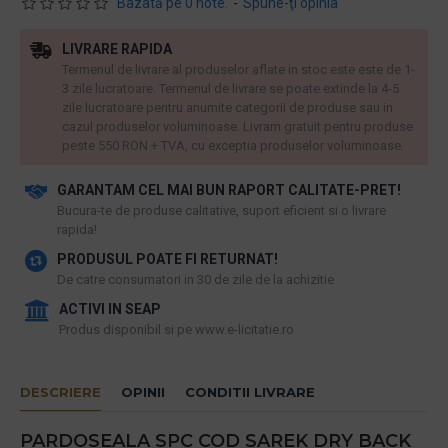
Bazată pe 0 note.
-
Spune-ţi opinia
LIVRARE RAPIDA
Termenul de livrare al produselor aflate in stoc este este de 1-
3 zile lucratoare. Termenul de livrare se poate extinde la 4-5
zile lucratoare pentru anumite categorii de produse sau in
cazul produselor voluminoase. Livram gratuit pentru produse
peste 550 RON + TVA, cu exceptia produselor voluminoase.
GARANTAM CEL MAI BUN RAPORT CALITATE-PRET!
​Bucura-te de produse calitative, suport eficient si o livrare
rapida!
PRODUSUL POATE FI RETURNAT!
De catre consumatori in 30 de zile de la achizitie
ACTIVI IN SEAP
Produs disponibil si pe www.e-licitatie.ro
DESCRIERE
OPINII
CONDITII LIVRARE
PARDOSEALA SPC COD SAREK DRY BACK