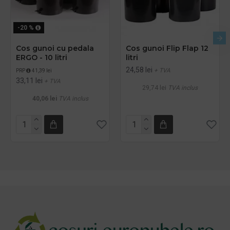
-20 %
Cos gunoi cu pedala
Cos gunoi Flip Flap 12
ERGO - 10 litri
litri
24,58 lei
+ TVA
PRP
41,39 lei
33,11 lei
+ TVA
29,74 lei
TVA inclus
40,06 lei
TVA inclus