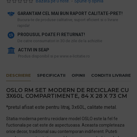
Bazată pe 0 note.
-
Spune-ţi opinia
GARANTAM CEL MAI BUN RAPORT CALITATE-PRET!
​Bucura-te de produse calitative, suport eficient si o livrare
rapida!
PRODUSUL POATE FI RETURNAT!
De catre consumatori in 30 de zile de la achizitie
ACTIVI IN SEAP
Produs disponibil si pe www.e-licitatie.ro
DESCRIERE
SPECIFICATII
OPINII
CONDITII LIVRARE
OSLO RM SET MODERN DE RECICLARE CU
3X60L COMPARTIMENTE, 84 X 28 X 73 CM
*pretul afisat este pentru litraj, 3x60L, calitate metal.
Statia moderna pentru reciclare model OSLO este la fel fe
fuctionala pe cat este de aspectuoasa. Aceasta completeaza
orice decor, traditional sau contemporan indiferent. Puteti