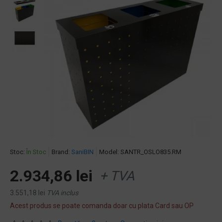
Stoc:
În Stoc
Brand:
SaniBIN
Model:
SANTR_OSLO835.RM
2.934,86 lei
+ TVA
3.551,18 lei
TVA inclus
Acest produs se poate comanda doar cu plata Card sau OP