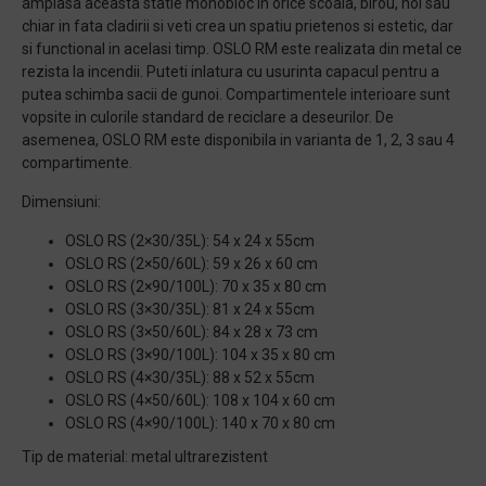
amplasa aceasta statie monobloc in orice scoala, birou, hol sau
chiar in fata cladirii si veti crea un spatiu prietenos si estetic, dar
si functional in acelasi timp. OSLO RM este realizata din metal ce
rezista la incendii. Puteti inlatura cu usurinta capacul pentru a
putea schimba sacii de gunoi. Compartimentele interioare sunt
vopsite in culorile standard de reciclare a deseurilor. De
asemenea, OSLO RM este disponibila in varianta de 1, 2, 3 sau 4
compartimente.
Dimensiuni:
OSLO RS (2×30/35L): 54 x 24 x 55cm
OSLO RS (2×50/60L): 59 x 26 x 60 cm
OSLO RS (2×90/100L): 70 x 35 x 80 cm
OSLO RS (3×30/35L): 81 x 24 x 55cm
OSLO RS (3×50/60L): 84 x 28 x 73 cm
OSLO RS (3×90/100L): 104 x 35 x 80 cm
OSLO RS (4×30/35L): 88 x 52 x 55cm
OSLO RS (4×50/60L): 108 x 104 x 60 cm
OSLO RS (4×90/100L): 140 x 70 x 80 cm
Tip de material: metal ultrarezistent