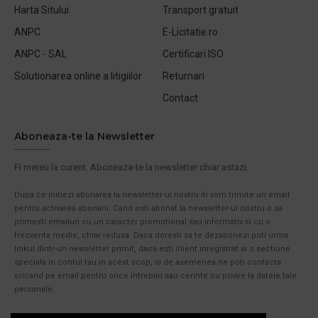
Harta Sitului
Transport gratuit
ANPC
E-Licitatie.ro
ANPC - SAL
Certificari ISO
Solutionarea online a litigiilor
Returnari
Contact
Aboneaza-te la Newsletter
Fi mereu la curent. Aboneaza-te la newsletter chiar astazi.
Dupa ce initiezi abonarea la newsletter-ul nostru iti vom trimite un email
pentru activarea abonarii. Cand esti abonat la newsletter-ul nostru o sa
primesti emailuri cu un caracter promotional sau informativ si cu o
frecventa medie, chiar redusa. Daca doresti sa te dezabonezi poti urma
linkul dintr-un newsletter primit, daca esti client inregistrat ai o sectiune
speciala in contul tau in acest scop, si de asemenea ne poti contacta
oricand pe email pentru orice intrebari sau cerinte cu privire la datele tale
personale.