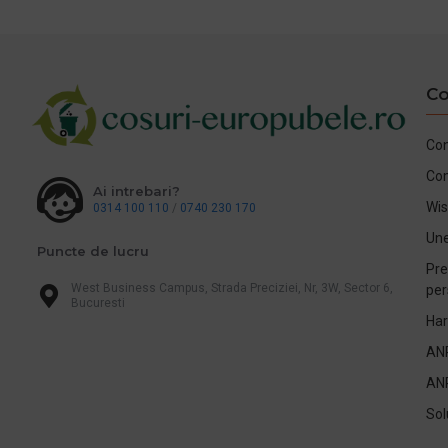
Co
Con
Co
Ai intrebari?
Wis
0314 100 110
/
0740 230 170
Une
Puncte de lucru
Pre
West Business Campus, Strada Preciziei, Nr, 3W, Sector 6,
per
Bucuresti
Har
AN
AN
Sol