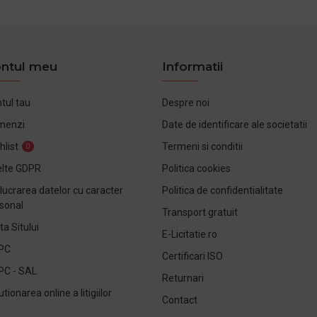
ntul meu
Informatii
tul tau
Despre noi
menzi
Date de identificare ale societatii
hlist
Termeni si conditii
0
lte GDPR
Politica cookies
lucrarea datelor cu caracter
Politica de confidentialitate
sonal
Transport gratuit
ta Sitului
E-Licitatie.ro
PC
Certificari ISO
PC - SAL
Returnari
utionarea online a litigiilor
Contact