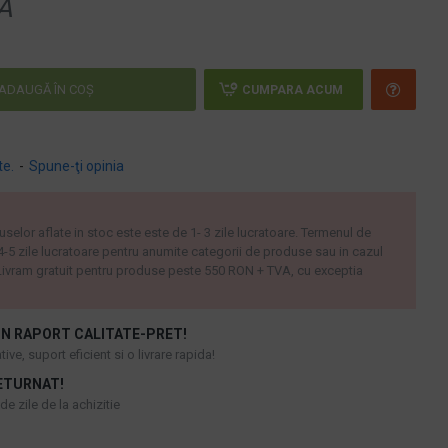
A
ADAUGĂ ÎN COŞ
CUMPARA ACUM
te.
-
Spune-ţi opinia
uselor aflate in stoc este este de 1- 3 zile lucratoare. Termenul de
 4-5 zile lucratoare pentru anumite categorii de produse sau in cazul
ivram gratuit pentru produse peste 550 RON + TVA, cu exceptia
N RAPORT CALITATE-PRET!
ive, suport eficient si o livrare rapida!
ETURNAT!
e zile de la achizitie