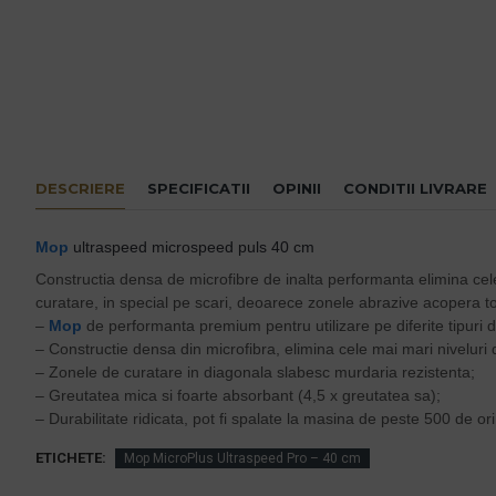
DESCRIERE
SPECIFICATII
OPINII
CONDITII LIVRARE
Mop
ultraspeed microspeed puls 40 cm
Constructia densa de microfibre de inalta performanta elimina cel
curatare, in special pe scari, deoarece zonele abrazive acopera toa
–
Mop
de performanta premium pentru utilizare pe diferite tipuri 
– Constructie densa din microfibra, elimina cele mai mari niveluri
– Zonele de curatare in diagonala slabesc murdaria rezistenta;
– Greutatea mica si foarte absorbant (4,5 x greutatea sa);
– Durabilitate ridicata, pot fi spalate la masina de peste 500 de ori
ETICHETE:
Mop MicroPlus Ultraspeed Pro – 40 cm