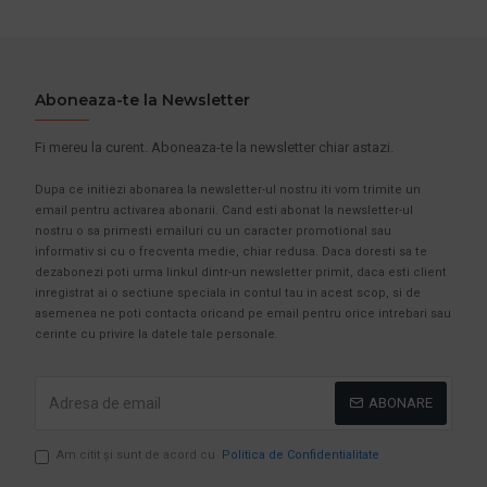
Aboneaza-te la Newsletter
Fi mereu la curent. Aboneaza-te la newsletter chiar astazi.
Dupa ce initiezi abonarea la newsletter-ul nostru iti vom trimite un
email pentru activarea abonarii. Cand esti abonat la newsletter-ul
nostru o sa primesti emailuri cu un caracter promotional sau
informativ si cu o frecventa medie, chiar redusa. Daca doresti sa te
dezabonezi poti urma linkul dintr-un newsletter primit, daca esti client
inregistrat ai o sectiune speciala in contul tau in acest scop, si de
asemenea ne poti contacta oricand pe email pentru orice intrebari sau
cerinte cu privire la datele tale personale.
ABONARE
Am citit şi sunt de acord cu
Politica de Confidentialitate