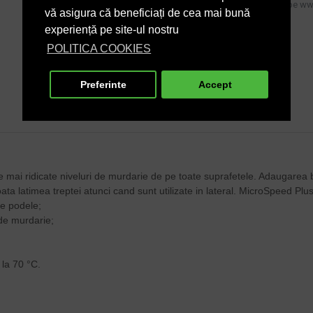
Produs disponibil si pe www
vă asigura că beneficiați de cea mai bună
experiență pe site-ul nostru
POLITICA COOKIES
Preferinte
Accept
e mai ridicate niveluri de murdarie de pe toate suprafetele. Adaugarea 
ta latimea treptei atunci cand sunt utilizate in lateral. MicroSpeed Plu
de podele;
 de murdarie;
 la 70 °C.