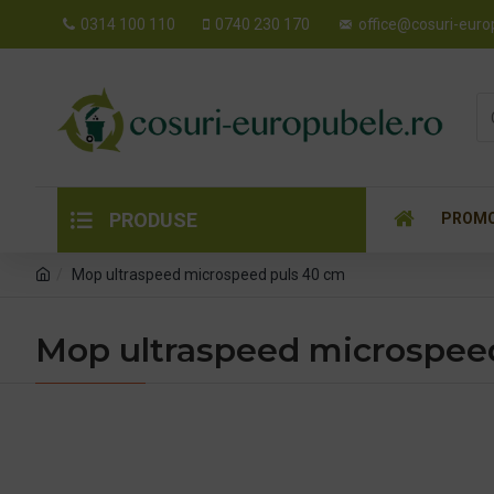
0314 100 110
0740 230 170
office@cosuri-euro
PRODUSE
PROMO
Mop ultraspeed microspeed puls 40 cm
Mop ultraspeed microspee