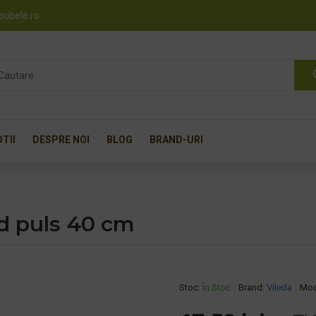
pubele.ro
TII
DESPRE NOI
BLOG
BRAND-URI
d puls 40 cm
Stoc:
În Stoc
Brand:
Vileda
Mod