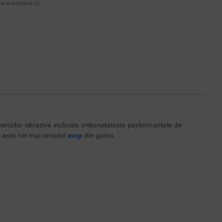
.e-licitatie.ro
benzilor abrazive inclinate imbunatateste performantele de
s este cel mai rentabil
mop
din gama.