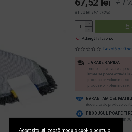
67,52 lei
+ TV
81,70 lei
TVA inclus
Adaugă la favorite
Bazată pe 0 no
LIVRARE RAPIDA
Termenul de livrare al prod
livrare se poate extinde la
produselor voluminoase. L
produselor voluminoase.
GARANTAM CEL MAI BU
​Bucura-te de produse calitat
PRODUSUL POATE FI R
De catre consumatori in 30 d
ACTIVI IN SEAP
Acest site utilizează module cookie pentru a