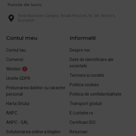
Puncte de lucru
West Business Campus, Strada Preciziei, Nr, 3W, Sector 6,
Bucuresti
Contul meu
Informatii
Contul tau
Despre noi
Comenzi
Date de identificare ale
societatii
Wishlist
0
Termeni si conditii
Unelte GDPR
Politica cookies
Prelucrarea datelor cu caracter
personal
Politica de confidentialitate
Harta Sitului
Transport gratuit
ANPC
E-Licitatie.ro
ANPC - SAL
Certificari ISO
Solutionarea online a litigiilor
Returnari