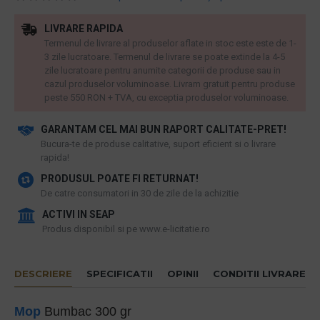
LIVRARE RAPIDA
Termenul de livrare al produselor aflate in stoc este este de 1-
3 zile lucratoare. Termenul de livrare se poate extinde la 4-5
zile lucratoare pentru anumite categorii de produse sau in
cazul produselor voluminoase. Livram gratuit pentru produse
peste 550 RON + TVA, cu exceptia produselor voluminoase.
GARANTAM CEL MAI BUN RAPORT CALITATE-PRET!
​Bucura-te de produse calitative, suport eficient si o livrare
rapida!
PRODUSUL POATE FI RETURNAT!
De catre consumatori in 30 de zile de la achizitie
ACTIVI IN SEAP
Produs disponibil si pe www.e-licitatie.ro
DESCRIERE
SPECIFICATII
OPINII
CONDITII LIVRARE
Mop
Bumbac 300 gr