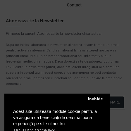
Contact
Aboneaza-te la Newsletter
Fi mereu la curent. Aboneaza-te la newsletter chiar astazi.
Dupa ce initiezi abonarea la newsletter-ul nostru iti vom trimite un email
pentru activarea abonarii. Cand esti abonat la newsletter-ul nostru o sa
primesti emailuri cu un caracter promotional sau informativ si cu o
frecventa medie, chiar redusa. Daca doresti sa te dezabonezi poti urma
linkul dintr-un newsletter primit, daca esti client inregistrat ai o sectiune
speciala in contul tau in acest scop, si de asemenea ne poti contacta
oricand pe email pentru orice intrebari sau cerinte cu privire la datele tale
personale.
Inchide
ABONARE
Acest site utilizează module cookie pentru a
Am citit şi sunt de acord cu
Politica de Confidentialitate
vă asigura că beneficiați de cea mai bună
experiență pe site-ul nostru
POLITICA COOKIES