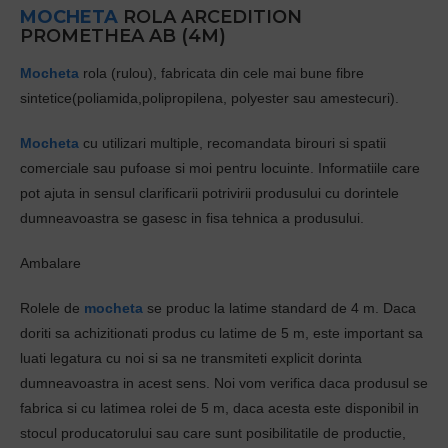
MOCHETA
ROLA ARCEDITION
PROMETHEA AB (4M)
Mocheta
rola (rulou), fabricata din cele mai bune fibre
sintetice(poliamida,polipropilena, polyester sau amestecuri).
Mocheta
cu utilizari multiple, recomandata birouri si spatii
comerciale sau pufoase si moi pentru locuinte. Informatiile care
pot ajuta in sensul clarificarii potrivirii produsului cu dorintele
dumneavoastra se gasesc in fisa tehnica a produsului.
Ambalare
Rolele de
mocheta
se produc la latime standard de 4 m. Daca
doriti sa achizitionati produs cu latime de 5 m, este important sa
luati legatura cu noi si sa ne transmiteti explicit dorinta
dumneavoastra in acest sens. Noi vom verifica daca produsul se
fabrica si cu latimea rolei de 5 m, daca acesta este disponibil in
stocul producatorului sau care sunt posibilitatile de productie,