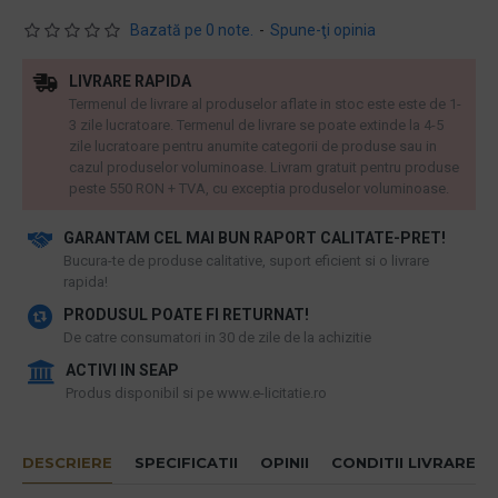
Bazată pe 0 note.
-
Spune-ţi opinia
LIVRARE RAPIDA
Termenul de livrare al produselor aflate in stoc este este de 1-
3 zile lucratoare. Termenul de livrare se poate extinde la 4-5
zile lucratoare pentru anumite categorii de produse sau in
cazul produselor voluminoase. Livram gratuit pentru produse
peste 550 RON + TVA, cu exceptia produselor voluminoase.
GARANTAM CEL MAI BUN RAPORT CALITATE-PRET!
​Bucura-te de produse calitative, suport eficient si o livrare
rapida!
PRODUSUL POATE FI RETURNAT!
De catre consumatori in 30 de zile de la achizitie
ACTIVI IN SEAP
Produs disponibil si pe www.e-licitatie.ro
DESCRIERE
SPECIFICATII
OPINII
CONDITII LIVRARE