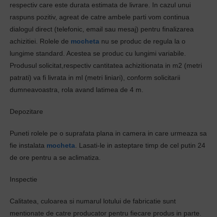
respectiv care este durata estimata de livrare. In cazul unui
raspuns pozitiv, agreat de catre ambele parti vom continua
dialogul direct (telefonic, email sau mesaj) pentru finalizarea
achizitiei. Rolele de
mocheta
nu se produc de regula la o
lungime standard. Acestea se produc cu lungimi variabile.
Produsul solicitat,respectiv cantitatea achizitionata in m2 (metri
patrati) va fi livrata in ml (metri liniari), conform solicitarii
dumneavoastra, rola avand latimea de 4 m.
Depozitare
Puneti rolele pe o suprafata plana in camera in care urmeaza sa
fie instalata
mocheta
. Lasati-le in asteptare timp de cel putin 24
de ore pentru a se aclimatiza.
Inspectie
Calitatea, culoarea si numarul lotului de fabricatie sunt
mentionate de catre producator pentru fiecare produs in parte.