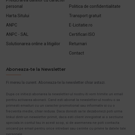
personal
Politica de confidentialitate
Harta Sitului
Transport gratuit
ANPC
E-Licitatie.ro
ANPC - SAL
Certificari ISO
Solutionarea online a litigiilor
Returnari
Contact
Aboneaza-te la Newsletter
Fi mereu la curent. Aboneaza-te la newsletter chiar astazi.
Dupa ce initiezi abonarea la newsletter-ul nostru iti vom trimite un email
pentru activarea abonarii. Cand esti abonat la newsletter-ul nostru o sa
primesti emailuri cu un caracter promotional sau informativ si cu o
frecventa medie, chiar redusa. Daca doresti sa te dezabonezi poti urma
linkul dintr-un newsletter primit, daca esti client inregistrat ai o sectiune
speciala in contul tau in acest scop, si de asemenea ne poti contacta
oricand pe email pentru orice intrebari sau cerinte cu privire la datele tale
personale.