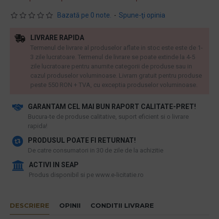
Bazată pe 0 note.
-
Spune-ţi opinia
LIVRARE RAPIDA
Termenul de livrare al produselor aflate in stoc este este de 1-
3 zile lucratoare. Termenul de livrare se poate extinde la 4-5
zile lucratoare pentru anumite categorii de produse sau in
cazul produselor voluminoase. Livram gratuit pentru produse
peste 550 RON + TVA, cu exceptia produselor voluminoase.
GARANTAM CEL MAI BUN RAPORT CALITATE-PRET!
​Bucura-te de produse calitative, suport eficient si o livrare
rapida!
PRODUSUL POATE FI RETURNAT!
De catre consumatori in 30 de zile de la achizitie
ACTIVI IN SEAP
Produs disponibil si pe www.e-licitatie.ro
DESCRIERE
OPINII
CONDITII LIVRARE