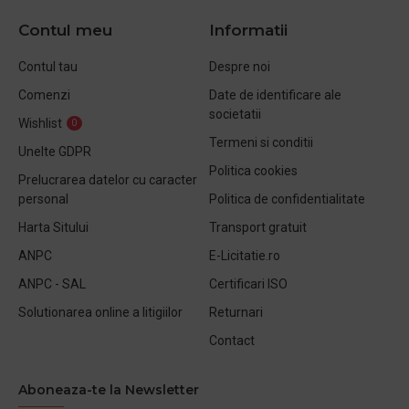
Contul meu
Informatii
Contul tau
Despre noi
Comenzi
Date de identificare ale
societatii
Wishlist
0
Termeni si conditii
Unelte GDPR
Politica cookies
Prelucrarea datelor cu caracter
personal
Politica de confidentialitate
Harta Sitului
Transport gratuit
ANPC
E-Licitatie.ro
ANPC - SAL
Certificari ISO
Solutionarea online a litigiilor
Returnari
Contact
Aboneaza-te la Newsletter