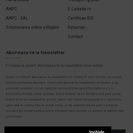
ANPC
E-Licitatie.ro
ANPC - SAL
Certificari ISO
Solutionarea online a litigiilor
Returnari
Contact
Aboneaza-te la Newsletter
Fi mereu la curent. Aboneaza-te la newsletter chiar astazi.
Dupa ce initiezi abonarea la newsletter-ul nostru iti vom trimite un email
pentru activarea abonarii. Cand esti abonat la newsletter-ul nostru o sa
primesti emailuri cu un caracter promotional sau informativ si cu o
frecventa medie, chiar redusa. Daca doresti sa te dezabonezi poti urma
linkul dintr-un newsletter primit, daca esti client inregistrat ai o sectiune
speciala in contul tau in acest scop, si de asemenea ne poti contacta
oricand pe email pentru orice intrebari sau cerinte cu privire la datele tale
personale.
Inchide