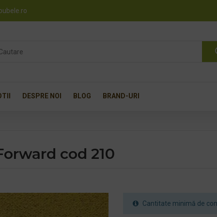
pubele.ro
TII
DESPRE NOI
BLOG
BRAND-URI
Forward cod 210
Cantitate minimă de com