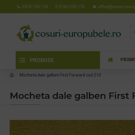
0314 100 110
0740 230 170
office@cosuri-euro
PRODUSE
PROMO
Mocheta dale galben First Forward cod 210
Mocheta dale galben First 