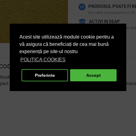
PRODUSUL POATE FI R
De catre consumatori in 30 d
ACTIVI IN SEAP
Produs disponibil si pe www
Acest site utilizează module cookie pentru a
vă asigura că beneficiați de cea mai bună
experiență pe site-ul nostru
POLITICA COOKIES
COD 210
Preferinte
Accept
titudine de posibilitati mixt&match la un pret foarte bun.
mpact decat culoarea . De aceea
mocheta
First Forward oferta o gama lar