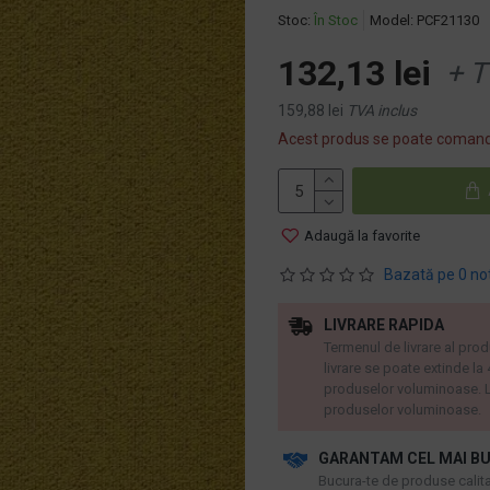
Stoc:
În Stoc
Model:
PCF21130
132,13 lei
+ T
159,88 lei
TVA inclus
Acest produs se poate comand
Adaugă la favorite
Bazată pe 0 no
LIVRARE RAPIDA
Termenul de livrare al prod
livrare se poate extinde la
produselor voluminoase. L
produselor voluminoase.
GARANTAM CEL MAI BU
​Bucura-te de produse calitat