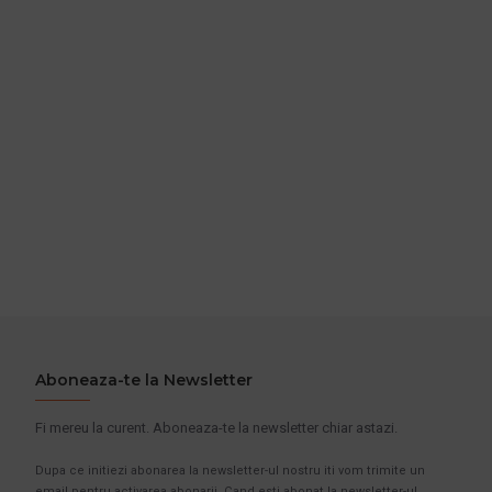
Aboneaza-te la Newsletter
Fi mereu la curent. Aboneaza-te la newsletter chiar astazi.
Dupa ce initiezi abonarea la newsletter-ul nostru iti vom trimite un
email pentru activarea abonarii. Cand esti abonat la newsletter-ul