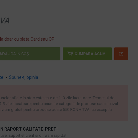
VA
a doar cu plata Card sau OP
ADAUGĂ ÎN COŞ
CUMPARA ACUM
te.
-
Spune-ţi opinia
uselor aflate in stoc este este de 1- 3 zile lucratoare. Termenul de
 4-5 zile lucratoare pentru anumite categorii de produse sau in cazul
ivram gratuit pentru produse peste 550 RON + TVA, cu exceptia
N RAPORT CALITATE-PRET!
ive, suport eficient si o livrare rapida!