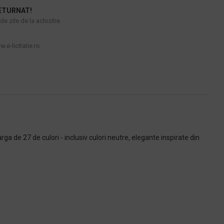
ETURNAT!
e zile de la achizitie
.e-licitatie.ro
ga de 27 de culori - inclusiv culori neutre, elegante inspirate din