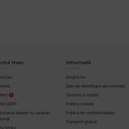
ntul meu
Informatii
tul tau
Despre noi
menzi
Date de identificare ale societatii
hlist
Termeni si conditii
0
lte GDPR
Politica cookies
lucrarea datelor cu caracter
Politica de confidentialitate
sonal
Transport gratuit
ta Sitului