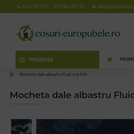
0314 100 110
0740 230 170
office@cosuri-euro
PRODUSE
PROMO
Mocheta dale albastru Fluid cod 569
Mocheta dale albastru Flui