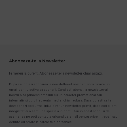
Aboneaza-te la Newsletter
Fi mereu la curent. Aboneaza-te la newsletter chiar astazi.
Dupa ce initiezi abonarea la newsletter-ul nostru iti vom trimite un
email pentru activarea abonarii. Cand esti abonat la newsletter-ul
nostru o sa primesti emailuri cu un caracter promotional sau
informativ si cu o frecventa medie, chiar redusa. Daca doresti sa te
dezabonezi poti urma linkul dintr-un newsletter primit, daca esti client
inregistrat ai o sectiune speciala in contul tau in acest scop, si de
asemenea ne poti contacta oricand pe email pentru orice intrebari sau
cerinte cu privire la datele tale personale.