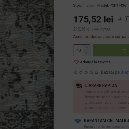
Stoc:
În Stoc
Model:
PCF17436
175,52 lei
+ T
212,38 lei
TVA inclus
Acest produs se poate comand
Adaugă la favorite
Bazată pe 0 no
LIVRARE RAPIDA
Termenul de livrare al prod
livrare se poate extinde la
produselor voluminoase. L
produselor voluminoase.
GARANTAM CEL MAI BU
​Bucura-te de produse calitat