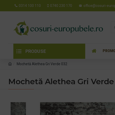
0314 100 110
0740 230 170
office@cosuri-euro
PRODUSE
PROMO
Mochetă Alethea Gri Verde 032
Mochetă Alethea Gri Verde