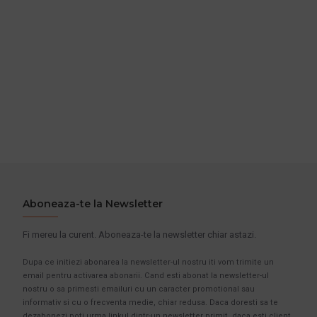
Aboneaza-te la Newsletter
Fi mereu la curent. Aboneaza-te la newsletter chiar astazi.
Dupa ce initiezi abonarea la newsletter-ul nostru iti vom trimite un
email pentru activarea abonarii. Cand esti abonat la newsletter-ul
nostru o sa primesti emailuri cu un caracter promotional sau
informativ si cu o frecventa medie, chiar redusa. Daca doresti sa te
dezabonezi poti urma linkul dintr-un newsletter primit, daca esti client