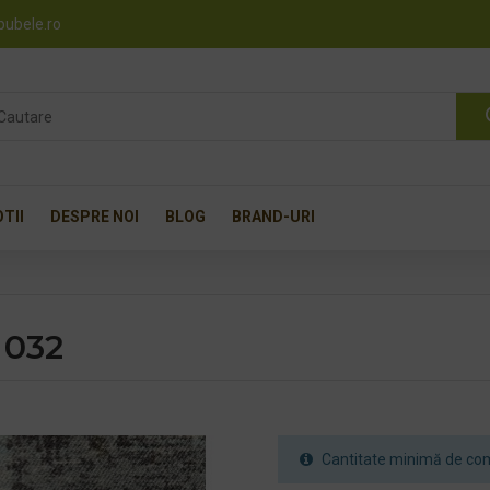
pubele.ro
TII
DESPRE NOI
BLOG
BRAND-URI
 032
Cantitate minimă de com