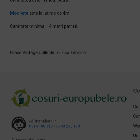
Cantitatea este in metri patrati.
Mocheta
este la latime de 4m.
Cantitate minima – 4 metri patrati.
Grace Vintage Collection - Fișă Tehnică
Co
Con
Co
Ai intrebari?
Wis
0314 100 110
/
0740 230 170
Une
Puncte de lucru