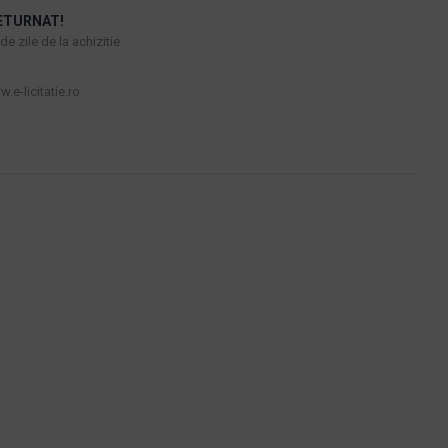
ETURNAT!
e zile de la achizitie
.e-licitatie.ro