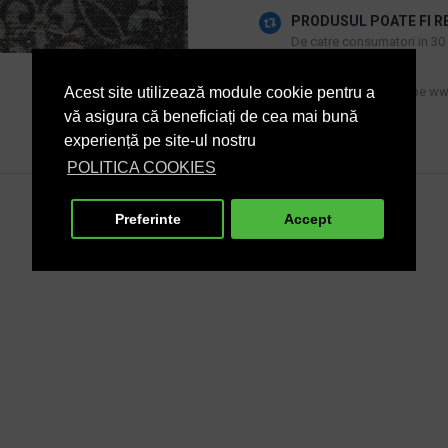
PRODUSUL POATE FI R
De catre consumatori in 30 d
ACTIVI IN SEAP
Acest site utilizează module cookie pentru a
Produs disponibil si pe www
vă asigura că beneficiați de cea mai bună
experiență pe site-ul nostru
POLITICA COOKIES
Preferinte
Accept