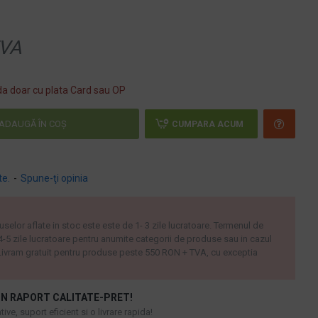
VA
a doar cu plata Card sau OP
ADAUGĂ ÎN COŞ
CUMPARA ACUM
te.
-
Spune-ţi opinia
uselor aflate in stoc este este de 1- 3 zile lucratoare. Termenul de
 4-5 zile lucratoare pentru anumite categorii de produse sau in cazul
ivram gratuit pentru produse peste 550 RON + TVA, cu exceptia
N RAPORT CALITATE-PRET!
ive, suport eficient si o livrare rapida!