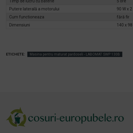
Timp de lucru cu baterie
5 ore
Putere laterală a motorului
90 W x 2
Cum functioneaza
fără fir
Dimensiuni
140 x 98
ETICHETE:
Masina pentru maturat pardoseli - LABOMAT SWP 130B