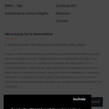
ANPC - SAL
Certificari ISO
Solutionarea online a litigiilor
Returnari
Contact
Aboneaza-te la Newsletter
Fi mereu la curent. Aboneaza-te la newsletter chiar astazi.
Dupa ce initiezi abonarea la newsletter-ul nostru iti vom trimite un email
pentru activarea abonarii. Cand esti abonat la newsletter-ul nostru o sa
primesti emailuri cu un caracter promotional sau informativ si cu o
frecventa medie, chiar redusa. Daca doresti sa te dezabonezi poti urma
linkul dintr-un newsletter primit, daca esti client inregistrat ai o sectiune
speciala in contul tau in acest scop, si de asemenea ne poti contacta
oricand pe email pentru orice intrebari sau cerinte cu privire la datele tale
personale.
Inchide
ABONARE