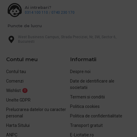
Ai intrebari?
0314 100 110
/
0740 230 170
Puncte de lucru
West Business Campus, Strada Preciziei, Nr, 3W, Sector 6,
Bucuresti
Contul meu
Informatii
Contul tau
Despre noi
Comenzi
Date de identificare ale
societatii
Wishlist
0
Termeni si conditii
Unelte GDPR
Politica cookies
Prelucrarea datelor cu caracter
personal
Politica de confidentialitate
Harta Sitului
Transport gratuit
ANPC
E-Licitatie.ro