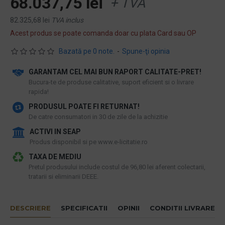
68.037,75 lei
+ TVA
82.325,68 lei
TVA inclus
Acest produs se poate comanda doar cu plata Card sau OP
Bazată pe 0 note.
-
Spune-ţi opinia
GARANTAM CEL MAI BUN RAPORT CALITATE-PRET!
​Bucura-te de produse calitative, suport eficient si o livrare
rapida!
PRODUSUL POATE FI RETURNAT!
De catre consumatori in 30 de zile de la achizitie
ACTIVI IN SEAP
Produs disponibil si pe www.e-licitatie.ro
TAXA DE MEDIU
Pretul produsului include costul de 96,80 lei aferent colectarii,
tratarii si eliminarii DEEE.
DESCRIERE
SPECIFICATII
OPINII
CONDITII LIVRARE