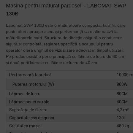
Masina pentru maturat pardoseli - LABOMAT SWP
130B
Labomat SWP 130B este o măturătoare compactă, fără fir, care
poate oferi aproape aceeași performanță ca o alternativă la
măturătoarele mari.
Structura de direcție asigură o conducere
sigură și controlată, reglarea specifică a scaunului pentru
operator oferă unghiul de vizualizare adecvat în timpul utilizării.
Pe produs există o perie principală cu lățime de lucru de 80 cm
și două perii laterale cu lățime de lucru de 40 cm.
Performanță teoretică
10000 m
Puterea motorului (W)
800W
Lățimea de lucru
80CM
Lățimea periei cu role
40CM
Suprafața de filtrare
4,2 m²
Capacitate coș de gunoi
130L
Greutatea mașinii
480 kg