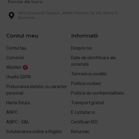
Puncte de lucru
West Business Campus, Strada Preciziei, Nr, 3W, Sector 6,
Bucuresti
Contul meu
Informatii
Contul tau
Despre noi
Comenzi
Date de identificare ale
societatii
Wishlist
0
Termeni si conditii
Unelte GDPR
Politica cookies
Prelucrarea datelor cu caracter
personal
Politica de confidentialitate
Harta Sitului
Transport gratuit
ANPC
E-Licitatie.ro
ANPC - SAL
Certificari ISO
Solutionarea online a litigiilor
Returnari