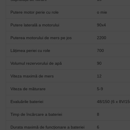
Putere motor perie cu role
o mie
Putere laterală a motorului
90x4
Puterea motorului de mers pe jos
2200
Lățimea periei cu role
700
Volumul rezervorului de apă
90
Viteza maximă de mers
12
Viteza de măturare
5-9
Evaluările bateriei
48/150 (6 x 8V/1
Timp de încărcare a bateriei
8
Durata maximă de funcționare a bateriei
6