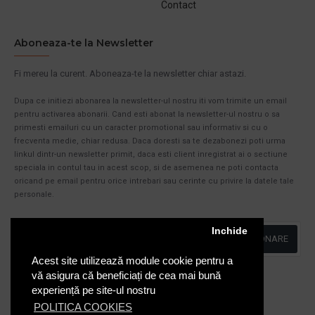
Contact
Aboneaza-te la Newsletter
Fi mereu la curent. Aboneaza-te la newsletter chiar astazi.
Dupa ce initiezi abonarea la newsletter-ul nostru iti vom trimite un email
pentru activarea abonarii. Cand esti abonat la newsletter-ul nostru o sa
primesti emailuri cu un caracter promotional sau informativ si cu o
frecventa medie, chiar redusa. Daca doresti sa te dezabonezi poti urma
linkul dintr-un newsletter primit, daca esti client inregistrat ai o sectiune
speciala in contul tau in acest scop, si de asemenea ne poti contacta
oricand pe email pentru orice intrebari sau cerinte cu privire la datele tale
personale.
Inchide
ABONARE
Acest site utilizează module cookie pentru a
Am citit şi sunt de acord cu
Politica de Confidentialitate
vă asigura că beneficiați de cea mai bună
experiență pe site-ul nostru
POLITICA COOKIES