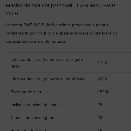
Masina de maturat pardoseli - LABOMAT SWP
200B
Labomat SWP 200 B ;
feră o soluție profesională pentru
curățarea tuturor tipurilor de spații exterioare și interioare cu
capacitatea sa mare de măturat.
Lățimea de lucru (cu perie cu o singură
1700
față)
Lățimea de lucru (cu perie cu două fețe)
2000
Eficiența de lucru
15000
Înclinație maximă de lucru
15
Capacitate coș de gunoi
200
Suprafața de filtrare
15