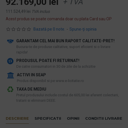
92.169,00 lei
+ TVA
111.524,49 lei
TVA inclus
Acest produs se poate comanda doar cu plata Card sau OP
Bazată pe 0 note.
-
Spune-ţi opinia
GARANTAM CEL MAI BUN RAPORT CALITATE-PRET!
​Bucura-te de produse calitative, suport eficient si o livrare
rapida!
PRODUSUL POATE FI RETURNAT!
De catre consumatori in 30 de zile de la achizitie
ACTIVI IN SEAP
Produs disponibil si pe www.e-licitatie.ro
TAXA DE MEDIU
Pretul produsului include costul de 605,00 lei aferent colectarii,
tratarii si eliminarii DEEE.
DESCRIERE
SPECIFICATII
OPINII
CONDITII LIVRARE