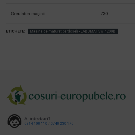
Greutatea mașinii
730
ETICHETE:
Masina de maturat pardoseli - LABOMAT SWP 200B
Ai intrebari?
0314 100 110
/
0740 230 170