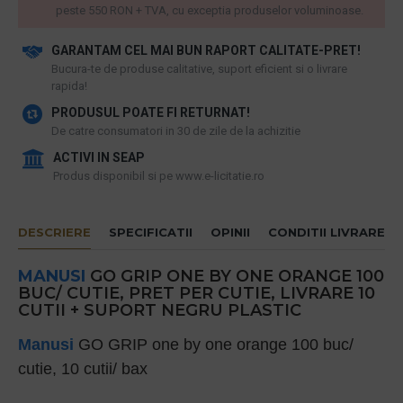
peste 550 RON + TVA, cu exceptia produselor voluminoase.
GARANTAM CEL MAI BUN RAPORT CALITATE-PRET!
​Bucura-te de produse calitative, suport eficient si o livrare
rapida!
PRODUSUL POATE FI RETURNAT!
De catre consumatori in 30 de zile de la achizitie
ACTIVI IN SEAP
Produs disponibil si pe www.e-licitatie.ro
DESCRIERE
SPECIFICATII
OPINII
CONDITII LIVRARE
MANUSI
GO GRIP ONE BY ONE ORANGE 100
BUC/ CUTIE, PRET PER CUTIE, LIVRARE 10
CUTII + SUPORT NEGRU PLASTIC
Manusi
GO GRIP one by one orange 100 buc/
cutie, 10 cutii/ bax