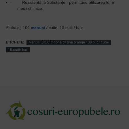
·
Rezistenţă la Substanțe - permițând utilizarea lor în
medii chimice.
Ambalaj: 100
manusi
/ cutie, 10 cutii / bax.
ETICHETE:
Manusi GO GRIP one by one orange 100 buc/ cutie
10 cutii/ bax