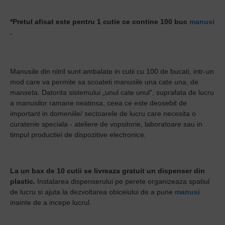
*Pretul afisat este pentru 1 cutie ce contine 100 buc
manusi
.
Manusile din nitril sunt ambalate in cutii cu 100 de bucati, intr-un
mod care va permite sa scoateti manusile una cate una, de
manseta. Datorita sistemului „unul cate unul”, suprafata de lucru
a manusilor ramane neatinsa, ceea ce este deosebit de
important in domeniile/ sectoarele de lucru care necesita o
curatenie speciala - ateliere de vopsitorie, laboratoare sau in
timpul productiei de dispozitive electronice.
La un bax de 10 cutii se livreaza gratuit un dispenser din
plastic.
Instalarea dispenserului pe perete organizeaza spatiul
de lucru si ajuta la dezvoltarea obiceiului de a pune
manusi
inainte de a incepe lucrul.