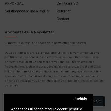
ANPC - SAL
Certificari ISO
Solutionarea online a litigiilor
Returnari
Contact
Aboneaza-te la Newsletter
Fi mereu la curent. Aboneaza-te la newsletter chiar astazi.
Dupa ce initiezi abonarea la newsletter-ul nostru iti vom trimite un email
pentru activarea abonarii. Cand esti abonat la newsletter-ul nostru o sa
primesti emailuri cu un caracter promotional sau informativ si cu o
frecventa medie, chiar redusa. Daca doresti sa te dezabonezi poti urma
linkul dintr-un newsletter primit, daca esti client inregistrat ai o sectiune
speciala in contul tau in acest scop, si de asemenea ne poti contacta
oricand pe email pentru orice intrebari sau cerinte cu privire la datele tale
personale.
Inchide
ABONARE
Acest site utilizează module cookie pentru a