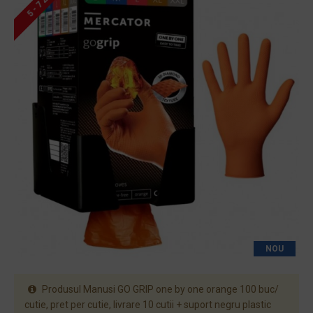
5 - 7 ZILE
NOU
Produsul Manusi GO GRIP one by one orange 100 buc/
cutie, pret per cutie, livrare 10 cutii + suport negru plastic