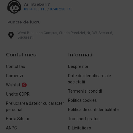
Ai intrebari?
0314 100 110
/
0740 230 170
Puncte de lucru
West Business Campus, Strada Preciziei, Nr, 3W, Sector 6,
Bucuresti
Contul meu
Informatii
Contul tau
Despre noi
Comenzi
Date de identificare ale
societatii
Wishlist
0
Termeni si conditii
Unelte GDPR
Politica cookies
Prelucrarea datelor cu caracter
personal
Politica de confidentialitate
Harta Sitului
Transport gratuit
ANPC
E-Licitatie.ro