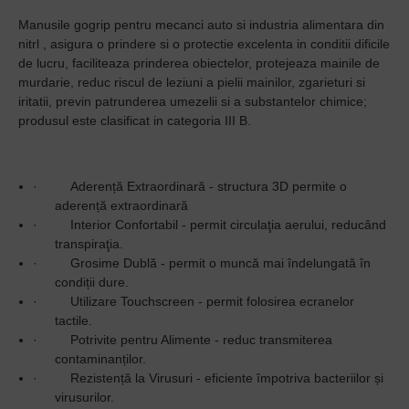
Manusile gogrip pentru mecanci auto si industria alimentara din
nitrl , asigura o prindere si o protectie excelenta in conditii dificile
de lucru, faciliteaza prinderea obiectelor, protejeaza mainile de
murdarie, reduc riscul de leziuni a pielii mainilor, zgarieturi si
iritatii, previn patrunderea umezelii si a substantelor chimice;
produsul este clasificat in categoria III B.
·
Aderență Extraordinară - structura 3D permite o
aderență extraordinară
·
Interior Confortabil - permit circulaţia aerului, reducând
transpiraţia.
·
Grosime Dublă - permit o muncă mai îndelungată în
condiții dure.
·
Utilizare Touchscreen - permit folosirea ecranelor
tactile.
·
Potrivite pentru Alimente - reduc transmiterea
contaminanților.
·
Rezistență la Virusuri - eficiente împotriva bacteriilor și
virusurilor.