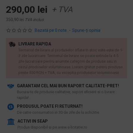
290,00 lei
+ TVA
350,90 lei
TVA inclus
Bazată pe 0 note.
-
Spune-ţi opinia
LIVRARE RAPIDA
Termenul de livrare al produselor aflate in stoc este este de 1-
3 zile lucratoare. Termenul de livrare se poate extinde la 4-5
zile lucratoare pentru anumite categorii de produse sau in
cazul produselor voluminoase. Livram gratuit pentru produse
peste 550 RON + TVA, cu exceptia produselor voluminoase.
GARANTAM CEL MAI BUN RAPORT CALITATE-PRET!
​Bucura-te de produse calitative, suport eficient si o livrare
rapida!
PRODUSUL POATE FI RETURNAT!
De catre consumatori in 30 de zile de la achizitie
ACTIVI IN SEAP
Produs disponibil si pe www.e-licitatie.ro