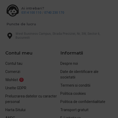
Ai intrebari?
0314 100 110
/
0740 230 170
Puncte de lucru
West Business Campus, Strada Preciziei, Nr, 3W, Sector 6,
Bucuresti
Contul meu
Informatii
Contul tau
Despre noi
Comenzi
Date de identificare ale
societatii
Wishlist
0
Termeni si conditii
Unelte GDPR
Politica cookies
Prelucrarea datelor cu caracter
personal
Politica de confidentialitate
Harta Sitului
Transport gratuit
ANPC
E-Licitatie.ro