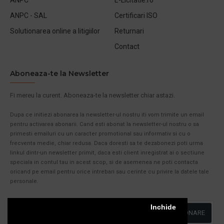
ANPC - SAL
Certificari ISO
Solutionarea online a litigiilor
Returnari
Contact
Aboneaza-te la Newsletter
Fi mereu la curent. Aboneaza-te la newsletter chiar astazi.
Dupa ce initiezi abonarea la newsletter-ul nostru iti vom trimite un email
pentru activarea abonarii. Cand esti abonat la newsletter-ul nostru o sa
primesti emailuri cu un caracter promotional sau informativ si cu o
frecventa medie, chiar redusa. Daca doresti sa te dezabonezi poti urma
linkul dintr-un newsletter primit, daca esti client inregistrat ai o sectiune
speciala in contul tau in acest scop, si de asemenea ne poti contacta
oricand pe email pentru orice intrebari sau cerinte cu privire la datele tale
personale.
Inchide
ABONARE