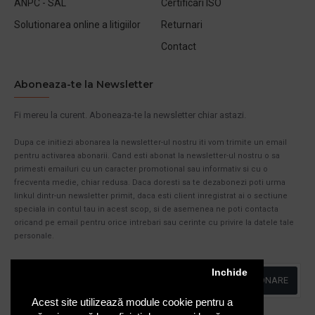
ANPC - SAL
Certificari ISO
Solutionarea online a litigiilor
Returnari
Contact
Aboneaza-te la Newsletter
Fi mereu la curent. Aboneaza-te la newsletter chiar astazi.
Dupa ce initiezi abonarea la newsletter-ul nostru iti vom trimite un email
pentru activarea abonarii. Cand esti abonat la newsletter-ul nostru o sa
primesti emailuri cu un caracter promotional sau informativ si cu o
frecventa medie, chiar redusa. Daca doresti sa te dezabonezi poti urma
linkul dintr-un newsletter primit, daca esti client inregistrat ai o sectiune
speciala in contul tau in acest scop, si de asemenea ne poti contacta
oricand pe email pentru orice intrebari sau cerinte cu privire la datele tale
personale.
Inchide
ABONARE
Acest site utilizează module cookie pentru a
Am citit şi sunt de acord cu
Politica de Confidentialitate