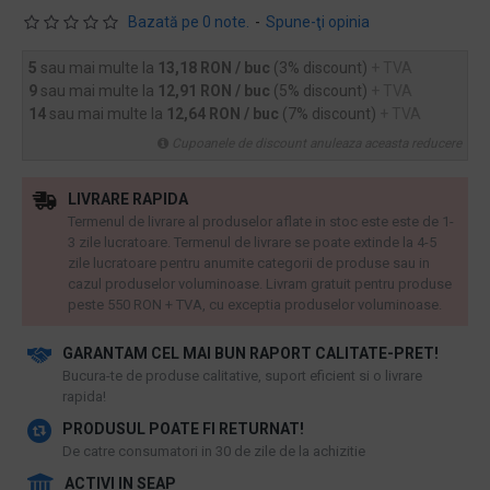
Bazată pe 0 note.
-
Spune-ţi opinia
5
sau mai multe la
13,18 RON / buc
(3% discount)
+ TVA
9
sau mai multe la
12,91 RON / buc
(5% discount)
+ TVA
14
sau mai multe la
12,64 RON / buc
(7% discount)
+ TVA
Cupoanele de discount anuleaza aceasta reducere
LIVRARE RAPIDA
Termenul de livrare al produselor aflate in stoc este este de 1-
3 zile lucratoare. Termenul de livrare se poate extinde la 4-5
zile lucratoare pentru anumite categorii de produse sau in
cazul produselor voluminoase. Livram gratuit pentru produse
peste 550 RON + TVA, cu exceptia produselor voluminoase.
GARANTAM CEL MAI BUN RAPORT CALITATE-PRET!
​Bucura-te de produse calitative, suport eficient si o livrare
rapida!
PRODUSUL POATE FI RETURNAT!
De catre consumatori in 30 de zile de la achizitie
ACTIVI IN SEAP