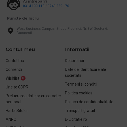
Ai intrebari?
0314 100 110
/
0740 230 170
Puncte de lucru
West Business Campus, Strada Preciziei, Nr, 3W, Sector 6,
Bucuresti
Contul meu
Informatii
Contul tau
Despre noi
Comenzi
Date de identificare ale
societatii
Wishlist
0
Termeni si conditii
Unelte GDPR
Politica cookies
Prelucrarea datelor cu caracter
personal
Politica de confidentialitate
Harta Sitului
Transport gratuit
ANPC
E-Licitatie.ro