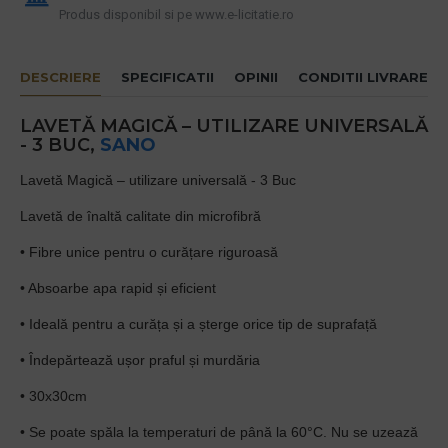
Produs disponibil si pe www.e-licitatie.ro
DESCRIERE
SPECIFICATII
OPINII
CONDITII LIVRARE
LAVETĂ MAGICĂ – UTILIZARE UNIVERSALĂ
- 3 BUC,
SANO
Lavetă Magică – utilizare universală - 3 Buc
Lavetă de înaltă calitate din microfibră
• Fibre unice pentru o curățare riguroasă
• Absoarbe apa rapid și eficient
• Ideală pentru a curăța și a șterge orice tip de suprafață
• Îndepărtează ușor praful și murdăria
• 30x30cm
• Se poate spăla la temperaturi de până la 60°C. Nu se uzează