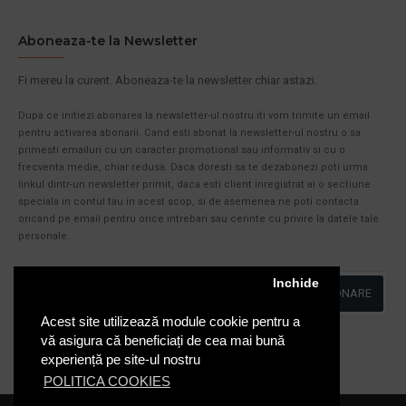
Aboneaza-te la Newsletter
Fi mereu la curent. Aboneaza-te la newsletter chiar astazi.
Dupa ce initiezi abonarea la newsletter-ul nostru iti vom trimite un email
pentru activarea abonarii. Cand esti abonat la newsletter-ul nostru o sa
primesti emailuri cu un caracter promotional sau informativ si cu o
frecventa medie, chiar redusa. Daca doresti sa te dezabonezi poti urma
linkul dintr-un newsletter primit, daca esti client inregistrat ai o sectiune
speciala in contul tau in acest scop, si de asemenea ne poti contacta
oricand pe email pentru orice intrebari sau cerinte cu privire la datele tale
personale.
Inchide
ABONARE
Acest site utilizează module cookie pentru a
Am citit şi sunt de acord cu
Politica de Confidentialitate
vă asigura că beneficiați de cea mai bună
experiență pe site-ul nostru
POLITICA COOKIES