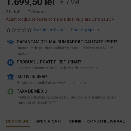
1.699,50 lei
+ TVA
2.056,40 lei
TVA inclus
Acest produs se poate comanda doar cu plata Card sau OP
Bazată pe 0 note.
-
Spune-ţi opinia
GARANTAM CEL MAI BUN RAPORT CALITATE-PRET!
​Bucura-te de produse calitative, suport eficient si o livrare
rapida!
PRODUSUL POATE FI RETURNAT!
De catre consumatori in 30 de zile de la achizitie
ACTIVI IN SEAP
Produs disponibil si pe www.e-licitatie.ro
TAXA DE MEDIU
Pretul produsului include costul de 3,63 lei aferent colectarii,
tratarii si eliminarii DEEE.
DESCRIERE
SPECIFICATII
OPINII
CONDITII LIVRARE