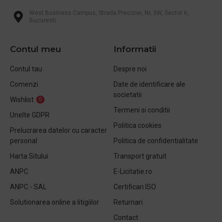
West Business Campus, Strada Preciziei, Nr, 3W, Sector 6,
Bucuresti
Contul meu
Informatii
Contul tau
Despre noi
Comenzi
Date de identificare ale
societatii
Wishlist
0
Termeni si conditii
Unelte GDPR
Politica cookies
Prelucrarea datelor cu caracter
personal
Politica de confidentialitate
Harta Sitului
Transport gratuit
ANPC
E-Licitatie.ro
ANPC - SAL
Certificari ISO
Solutionarea online a litigiilor
Returnari
Contact