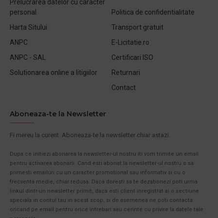
Prelucrarea datelor cu caracter
personal
Politica de confidentialitate
Harta Sitului
Transport gratuit
ANPC
E-Licitatie.ro
ANPC - SAL
Certificari ISO
Solutionarea online a litigiilor
Returnari
Contact
Aboneaza-te la Newsletter
Fi mereu la curent. Aboneaza-te la newsletter chiar astazi.
Dupa ce initiezi abonarea la newsletter-ul nostru iti vom trimite un email
pentru activarea abonarii. Cand esti abonat la newsletter-ul nostru o sa
primesti emailuri cu un caracter promotional sau informativ si cu o
frecventa medie, chiar redusa. Daca doresti sa te dezabonezi poti urma
linkul dintr-un newsletter primit, daca esti client inregistrat ai o sectiune
speciala in contul tau in acest scop, si de asemenea ne poti contacta
oricand pe email pentru orice intrebari sau cerinte cu privire la datele tale