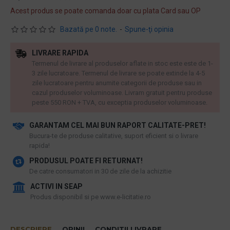
Acest produs se poate comanda doar cu plata Card sau OP
Bazată pe 0 note.
-
Spune-ţi opinia
LIVRARE RAPIDA
Termenul de livrare al produselor aflate in stoc este este de 1-
3 zile lucratoare. Termenul de livrare se poate extinde la 4-5
zile lucratoare pentru anumite categorii de produse sau in
cazul produselor voluminoase. Livram gratuit pentru produse
peste 550 RON + TVA, cu exceptia produselor voluminoase.
GARANTAM CEL MAI BUN RAPORT CALITATE-PRET!
​Bucura-te de produse calitative, suport eficient si o livrare
rapida!
PRODUSUL POATE FI RETURNAT!
De catre consumatori in 30 de zile de la achizitie
ACTIVI IN SEAP
Produs disponibil si pe www.e-licitatie.ro
DESCRIERE
OPINII
CONDITII LIVRARE