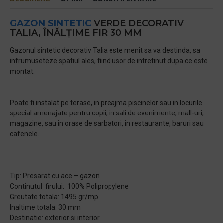
GAZON SINTETIC
VERDE DECORATIV
TALIA, ÎNĂLȚIME FIR 30 MM
Gazonul sintetic decorativ Talia este menit sa va destinda, sa
infrumuseteze spatiul ales, fiind usor de intretinut dupa ce este
montat.
Poate fi instalat pe terase, in preajma piscinelor sau in locurile
special amenajate pentru copii, in sali de evenimente, mall-uri,
magazine, sau in orase de sarbatori, in restaurante, baruri sau
cafenele.
Tip: Presarat cu ace – gazon
Continutul firului: 100% Polipropylene
Greutate totala: 1495 gr/mp
Inaltime totala: 30 mm
Destinatie: exterior si interior