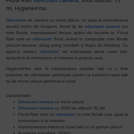
Floral Rain
odorizant camera
, 3000 utilizari, 75
ml, Hygiene4You
Odorizant
de camera cu miros placut, ce ajuta la neutralizarea
aerului inchis din incapere. Acest tip de
odorizant camera
are
note florale, improspatand fiecare spatiu din locuinta ta.
Floral
Rain
este un
odorizant
floral, avand in compozitie note florale
precum i
asomie, ylang-ylang, trandafir și floare de heliotrop
. Cu
ajutorul acestui
odorizant
vei improspata aerul casei tale,
ajutand-te la armonizare si relaxare in propria casa.
Hygiene4You
vine in intampinarea nevoilor tale cu o linie
premium de odorizante parfumate pentru ca interiorul casei tale
sa fie mereu placut parfumat si curat.
Caracteristici:
Odorizant camera
cu miros placut
Odorizant camera
cu 3000 de utilizari/ 30 zile
Floral Rain este un
odorizant
cu note florale care ajuta la
armonizare si la relaxare
Improspateaza interiorul casei tale cu un parfum placut
Acoperire suprafata:
163m³