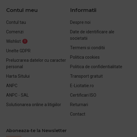
Contul meu
Informatii
Contul tau
Despre noi
Comenzi
Date de identificare ale
societatii
Wishlist
0
Termeni si conditii
Unelte GDPR
Politica cookies
Prelucrarea datelor cu caracter
personal
Politica de confidentialitate
Harta Sitului
Transport gratuit
ANPC
E-Licitatie.ro
ANPC - SAL
Certificari ISO
Solutionarea online a litigiilor
Returnari
Contact
Aboneaza-te la Newsletter