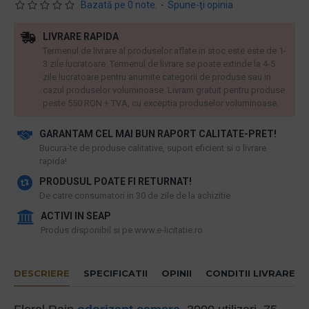
Bazată pe 0 note.
-
Spune-ţi opinia
LIVRARE RAPIDA
Termenul de livrare al produselor aflate in stoc este este de 1-
3 zile lucratoare. Termenul de livrare se poate extinde la 4-5
zile lucratoare pentru anumite categorii de produse sau in
cazul produselor voluminoase. Livram gratuit pentru produse
peste 550 RON + TVA, cu exceptia produselor voluminoase.
GARANTAM CEL MAI BUN RAPORT CALITATE-PRET!
​Bucura-te de produse calitative, suport eficient si o livrare
rapida!
PRODUSUL POATE FI RETURNAT!
De catre consumatori in 30 de zile de la achizitie
ACTIVI IN SEAP
Produs disponibil si pe www.e-licitatie.ro
DESCRIERE
SPECIFICATII
OPINII
CONDITII LIVRARE