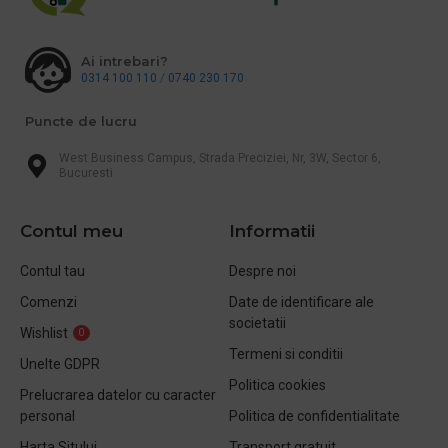
Ai intrebari?
0314 100 110
/
0740 230 170
Puncte de lucru
West Business Campus, Strada Preciziei, Nr, 3W, Sector 6,
Bucuresti
Contul meu
Informatii
Contul tau
Despre noi
Comenzi
Date de identificare ale
societatii
Wishlist
0
Termeni si conditii
Unelte GDPR
Politica cookies
Prelucrarea datelor cu caracter
personal
Politica de confidentialitate
Harta Sitului
Transport gratuit