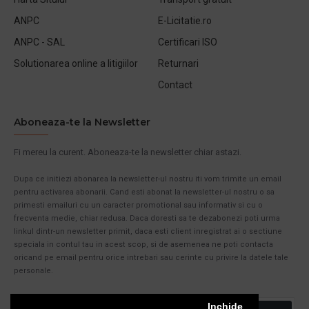
ANPC
E-Licitatie.ro
ANPC - SAL
Certificari ISO
Solutionarea online a litigiilor
Returnari
Contact
Aboneaza-te la Newsletter
Fi mereu la curent. Aboneaza-te la newsletter chiar astazi.
Dupa ce initiezi abonarea la newsletter-ul nostru iti vom trimite un email
pentru activarea abonarii. Cand esti abonat la newsletter-ul nostru o sa
primesti emailuri cu un caracter promotional sau informativ si cu o
frecventa medie, chiar redusa. Daca doresti sa te dezabonezi poti urma
linkul dintr-un newsletter primit, daca esti client inregistrat ai o sectiune
speciala in contul tau in acest scop, si de asemenea ne poti contacta
oricand pe email pentru orice intrebari sau cerinte cu privire la datele tale
personale.
Inchide