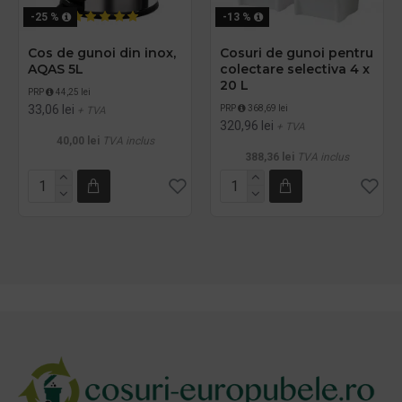
-25 %
-13 %
Cos de gunoi din inox,
Cosuri de gunoi pentru
AQAS 5L
colectare selectiva 4 x
20 L
PRP
44,25 lei
33,06 lei
PRP
368,69 lei
+ TVA
320,96 lei
+ TVA
40,00 lei
TVA inclus
388,36 lei
TVA inclus