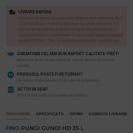
LIVRARE RAPIDA
Termenul de livrare al produselor aflate in stoc este este de 1-
3 zile lucratoare. Termenul de livrare se poate extinde la 4-5
zile lucratoare pentru anumite categorii de produse sau in
cazul produselor voluminoase. Livram gratuit pentru produse
peste 550 RON + TVA, cu exceptia produselor voluminoase.
GARANTAM CEL MAI BUN RAPORT CALITATE-PRET!
​Bucura-te de produse calitative, suport eficient si o livrare
rapida!
PRODUSUL POATE FI RETURNAT!
De catre consumatori in 30 de zile de la achizitie
ACTIVI IN SEAP
Produs disponibil si pe www.e-licitatie.ro
DESCRIERE
SPECIFICATII
OPINII
CONDITII LIVRARE
FINO
PUNGI GUNOI HD 35 L