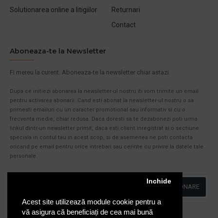
Solutionarea online a litigiilor
Returnari
Contact
Aboneaza-te la Newsletter
Fi mereu la curent. Aboneaza-te la newsletter chiar astazi.
Dupa ce initiezi abonarea la newsletter-ul nostru iti vom trimite un email
pentru activarea abonarii. Cand esti abonat la newsletter-ul nostru o sa
primesti emailuri cu un caracter promotional sau informativ si cu o
frecventa medie, chiar redusa. Daca doresti sa te dezabonezi poti urma
linkul dintr-un newsletter primit, daca esti client inregistrat ai o sectiune
speciala in contul tau in acest scop, si de asemenea ne poti contacta
oricand pe email pentru orice intrebari sau cerinte cu privire la datele tale
personale.
Inchide
ABONARE
Acest site utilizează module cookie pentru a
Am citit şi sunt de acord cu
Politica de Confidentialitate
vă asigura că beneficiați de cea mai bună