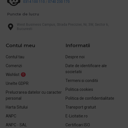
0314 100 110
/
0740 230 170
Puncte de lucru
West Business Campus, Strada Preciziei, Nr, 3W, Sector 6,
Bucuresti
Contul meu
Informatii
Contul tau
Despre noi
Comenzi
Date de identificare ale
societatii
Wishlist
0
Termeni si conditii
Unelte GDPR
Politica cookies
Prelucrarea datelor cu caracter
personal
Politica de confidentialitate
Harta Sitului
Transport gratuit
ANPC
E-Licitatie.ro
ANPC - SAL
Certificari ISO