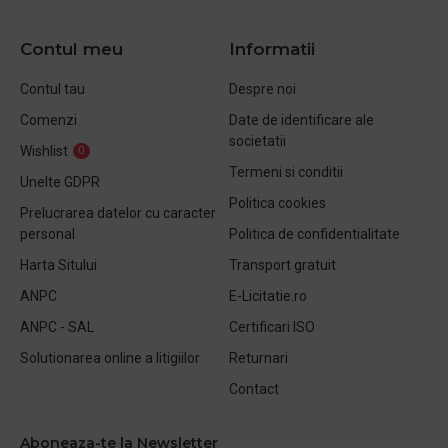
Contul meu
Informatii
Contul tau
Despre noi
Comenzi
Date de identificare ale
societatii
Wishlist
0
Termeni si conditii
Unelte GDPR
Politica cookies
Prelucrarea datelor cu caracter
personal
Politica de confidentialitate
Harta Sitului
Transport gratuit
ANPC
E-Licitatie.ro
ANPC - SAL
Certificari ISO
Solutionarea online a litigiilor
Returnari
Contact
Aboneaza-te la Newsletter