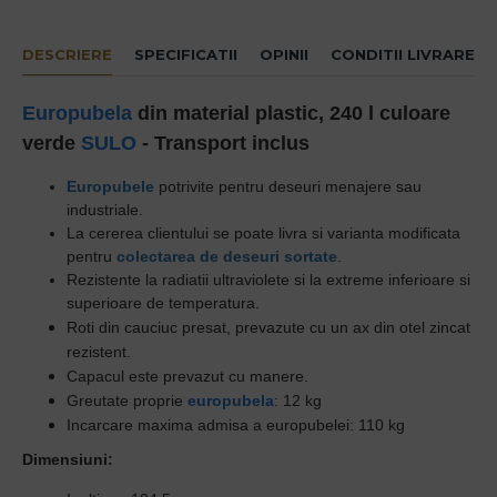
DESCRIERE
SPECIFICATII
OPINII
CONDITII LIVRARE
Europubela
din material plastic, 240 l culoare
verde
SULO
- Transport inclus
Europubele
potrivite pentru deseuri menajere sau
industriale.
La cererea clientului se poate livra si varianta modificata
pentru
colectarea de deseuri sortate
.
Rezistente la radiatii ultraviolete si la extreme inferioare si
superioare de temperatura.
Roti din cauciuc presat, prevazute cu un ax din otel zincat
rezistent.
Capacul este prevazut cu manere.
Greutate proprie
europubela
: 12 kg
Incarcare maxima admisa a europubelei: 110 kg
Dimensiuni: