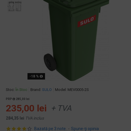
-18 %
Stoc:
În Stoc
Brand:
SULO
Model:
MEV0005-2S
PRP
285,00 lei
235,00 lei
+ TVA
284,35 lei
TVA inclus
Bazată pe 3 note.
-
Spune-ţi opinia