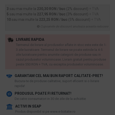
3
sau mai multe la
230,30 RON / buc
(2% discount)
+ TVA
5
sau mai multe la
227,95 RON / buc
(3% discount)
+ TVA
10
sau mai multe la
223,25 RON / buc
(5% discount)
+ TVA
Cupoanele de discount anuleaza aceasta reducere
LIVRARE RAPIDA
Termenul de livrare al produselor aflate in stoc este este de 1-
3 zile lucratoare. Termenul de livrare se poate extinde la 4-5
zile lucratoare pentru anumite categorii de produse sau in
cazul produselor voluminoase. Livram gratuit pentru produse
peste 550 RON + TVA, cu exceptia produselor voluminoase.
GARANTAM CEL MAI BUN RAPORT CALITATE-PRET!
​Bucura-te de produse calitative, suport eficient si o livrare
rapida!
PRODUSUL POATE FI RETURNAT!
De catre consumatori in 30 de zile de la achizitie
ACTIVI IN SEAP
Produs disponibil si pe www.e-licitatie.ro