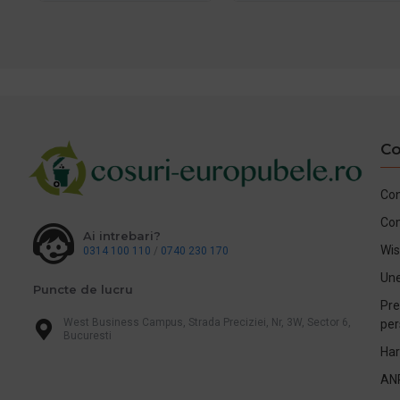
Co
Con
Co
Ai intrebari?
Wis
0314 100 110
/
0740 230 170
Une
Puncte de lucru
Pre
West Business Campus, Strada Preciziei, Nr, 3W, Sector 6,
per
Bucuresti
Har
AN