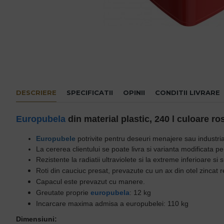
DESCRIERE
SPECIFICATII
OPINII
CONDITII LIVRARE
Europubela
din material plastic, 240 l culoare r
Europubele
potrivite pentru deseuri menajere sau industria
La cererea clientului se poate livra si varianta modificata p
Rezistente la radiatii ultraviolete si la extreme inferioare s
Roti din cauciuc presat, prevazute cu un ax din otel zincat r
Capacul este prevazut cu manere.
Greutate proprie
europubela
: 12 kg
Incarcare maxima admisa a europubelei: 110 kg
Dimensiuni: