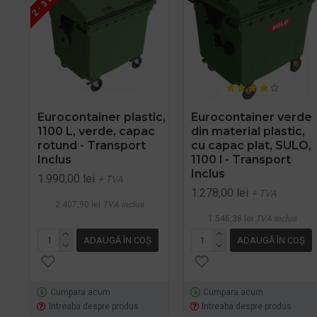
Eurocontainer plastic,
Eurocontainer verde
1100 L, verde, capac
din material plastic,
rotund - Transport
cu capac plat, SULO,
Inclus
1100 l - Transport
Inclus
1.990,00 lei
+ TVA
1.278,00 lei
+ TVA
2.407,90 lei
TVA inclus
1.546,38 lei
TVA inclus
ADAUGĂ ÎN COŞ
ADAUGĂ ÎN COŞ
Cumpara acum
Cumpara acum
Intreaba despre produs
Intreaba despre produs