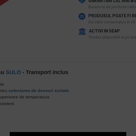
GARANTAM CEL MAI BU
​Bucura-te de produse calitat
PRODUSUL POATE FI R
De catre consumatori in 30 d
ACTIVI IN SEAP
Produs disponibil si pe www
osu
SULO
- Transport inclus
le.
entru
colectarea de deseuri sortate
.
i superioare de temperatura.
ezistent.