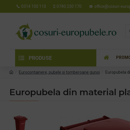
0314 100 110
0740 230 170
office@cosuri-euro
PRODUSE
PROMO
Eurocontainere, pubele si tomberoane gunoi
Europubela di
Europubela din material pla