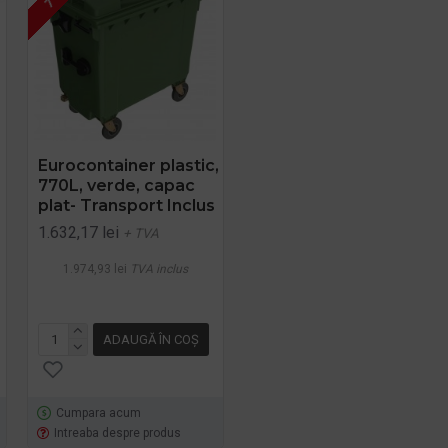
Eurocontainer plastic,
Eurocontainer plastic,
770L, verde, capac
660L, verde, capac
plat- Transport Inclus
plat, Europlast -
Transport Inclus
1.632,17 lei
+ TVA
1.574,00 lei
+ TVA
1.974,93 lei
TVA inclus
1.904,54 lei
TVA inclus
ADAUGĂ ÎN COŞ
ADAUGĂ ÎN COŞ
Cumpara acum
Cumpara acum
Intreaba despre produs
Intreaba despre produs