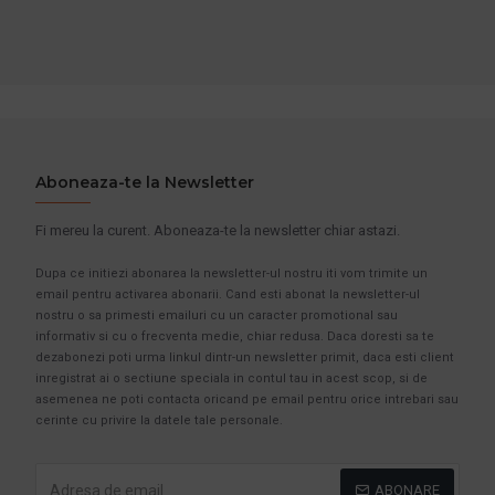
Aboneaza-te la Newsletter
Fi mereu la curent. Aboneaza-te la newsletter chiar astazi.
Dupa ce initiezi abonarea la newsletter-ul nostru iti vom trimite un
email pentru activarea abonarii. Cand esti abonat la newsletter-ul
nostru o sa primesti emailuri cu un caracter promotional sau
informativ si cu o frecventa medie, chiar redusa. Daca doresti sa te
dezabonezi poti urma linkul dintr-un newsletter primit, daca esti client
inregistrat ai o sectiune speciala in contul tau in acest scop, si de
asemenea ne poti contacta oricand pe email pentru orice intrebari sau
cerinte cu privire la datele tale personale.
ABONARE