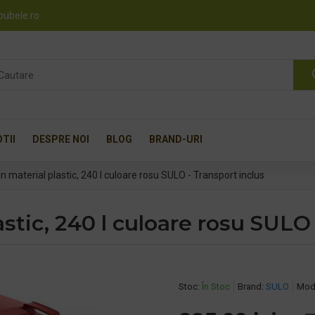
pubele.ro
TII
DESPRE NOI
BLOG
BRAND-URI
n material plastic, 240 l culoare rosu SULO - Transport inclus
stic, 240 l culoare rosu SULO 
Stoc:
În Stoc
Brand:
SULO
Mod