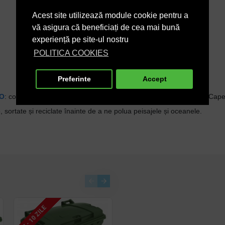
Acest site utilizează module cookie pentru a
vă asigura că beneficiați de cea mai bună
experiență pe site-ul nostru
POLITICA COOKIES
Preferinte
Accept
O
: conectează oamenii din Chile la Singapore, de la Stockholm la Cape
, sortate și reciclate înainte de a ne polua peisajele și oceanele.
7 - 10 ZILE
7 - 10 ZILE