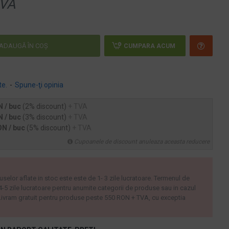
VA
ADAUGĂ ÎN COŞ
CUMPARA ACUM
te.
-
Spune-ţi opinia
N / buc
(2% discount)
+ TVA
N / buc
(3% discount)
+ TVA
ON / buc
(5% discount)
+ TVA
Cupoanele de discount anuleaza aceasta reducere
uselor aflate in stoc este este de 1- 3 zile lucratoare. Termenul de
 4-5 zile lucratoare pentru anumite categorii de produse sau in cazul
ivram gratuit pentru produse peste 550 RON + TVA, cu exceptia