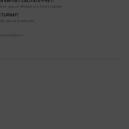
N RAPORT CALITATE-PRET!
ive, suport eficient si o livrare rapida!
ETURNAT!
e zile de la achizitie
.e-licitatie.ro