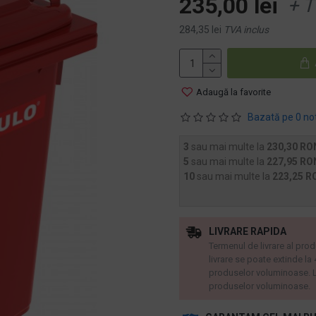
235,00 lei
+ T
284,35 lei
TVA inclus
Adaugă la favorite
Bazată pe 0 no
3
sau mai multe la
230,30 RO
5
sau mai multe la
227,95 RO
10
sau mai multe la
223,25 R
LIVRARE RAPIDA
Termenul de livrare al prod
livrare se poate extinde la
produselor voluminoase. L
produselor voluminoase.