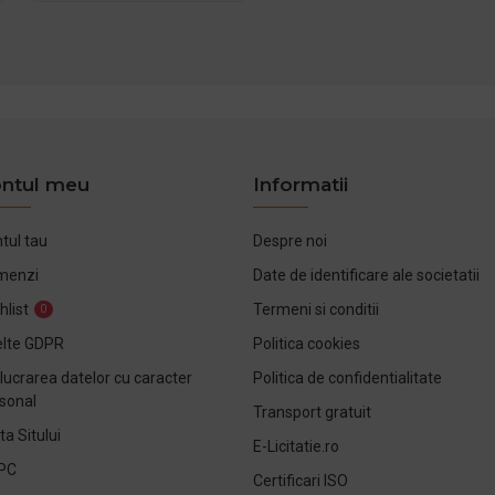
ntul meu
Informatii
tul tau
Despre noi
menzi
Date de identificare ale societatii
hlist
Termeni si conditii
0
lte GDPR
Politica cookies
lucrarea datelor cu caracter
Politica de confidentialitate
sonal
Transport gratuit
ta Sitului
E-Licitatie.ro
PC
Certificari ISO